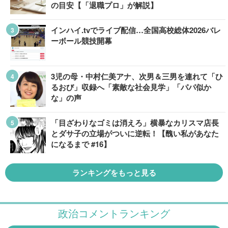
の目安【「退職プロ」が解説】
インハイ.tvでライブ配信…全国高校総体2026バレ
ーボール競技開幕
3児の母・中村仁美アナ、次男＆三男を連れて「ひ
るおび」収録へ「素敵な社会見学」「パパ似か
な」の声
「目ざわりなゴミは消えろ」横暴なカリスマ店長
とダサ子の立場がついに逆転！【醜い私があなた
になるまで #16】
ランキングをもっと見る