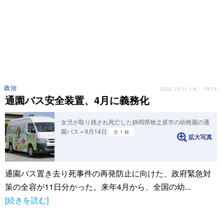
政治
2022.10.11（火） 19:14
通園バス安全装置、4月に義務化
女児が取り残され死亡した静岡県牧之原市の幼稚園の通
園バス＝9月14日
全 1 枚
拡大写真
通園バス置き去り死事件の再発防止に向けた、政府緊急対
策の全容が11日分かった。来年4月から、全国の幼...
[続きを読む]