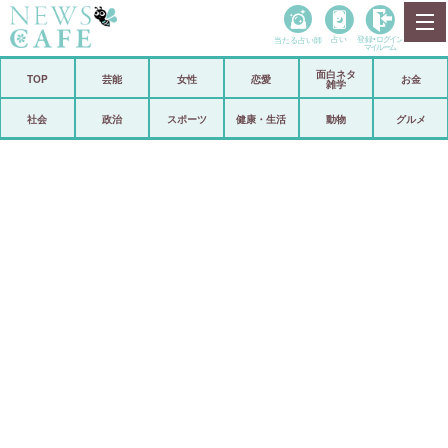
当たる占い師
占い
登録•
ログイン
マイルーム
面白ネタ
ホーム
TOP
芸能
女性
恋愛
お金
雑学
社会
政治
社会
政治
スポーツ
健康・生活
動物
グルメ
経済
海外
芸能
スポーツ
恋愛
ビックリ
コメントポスト
アリ／ナシ
リリース
ショップ
登録・ログイン/マイルーム