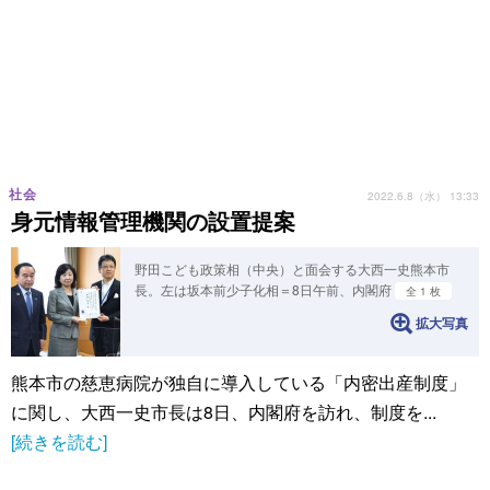
社会
2022.6.8（水） 13:33
身元情報管理機関の設置提案
野田こども政策相（中央）と面会する大西一史熊本市
長。左は坂本前少子化相＝8日午前、内閣府
全 1 枚
拡大写真
熊本市の慈恵病院が独自に導入している「内密出産制度」
に関し、大西一史市長は8日、内閣府を訪れ、制度を...
[続きを読む]