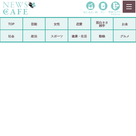
当たる占い師
占い
登録•
ログイン
マイルーム
面白ネタ
ホーム
TOP
芸能
女性
恋愛
お金
雑学
社会
政治
社会
政治
スポーツ
健康・生活
動物
グルメ
経済
海外
芸能
スポーツ
恋愛
ビックリ
コメントポスト
アリ／ナシ
リリース
ショップ
登録・ログイン/マイルーム