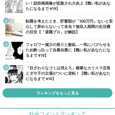
い！誤投稿画像が拡散され大炎上【醜い私があな
たになるまで #19】
転職を考えたとき、貯蓄額が「200万円」ないと安
心して辞めらないって本当？無収入期間の生活費
の目安【「退職プロ」が解説】
フォロワー減少の焦りと嫉妬…一気にバズらせる
ため酔っ払って自暴自棄に【醜い私があなたにな
るまで #18】
「目ざわりなゴミは消えろ」横暴なカリスマ店長
とダサ子の立場がついに逆転！【醜い私があなた
になるまで #16】
ランキングをもっと見る