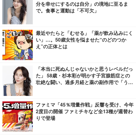
分を幸せにするのは自分」の境地に至るま
で。食事と運動は「不可欠」
最近やたらと「むせる」「薬が飲み込みにく
い」…。50歳女性を悩ませた“のどのつか
え”の正体とは
「本当に死ぬんじゃないかと思うレベルだっ
た」 58歳・杉本彩が明かす子宮腺筋症との
壮絶な闘い、過多月経と薬の副作用で「うつ
寸前」
ファミマ「45％増量作戦」反響を受け、今年
2度目の開催 ファミチキなど全13種が週替わ
りで登場