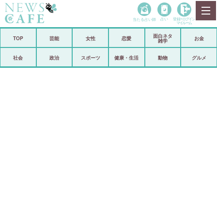
当たる占い師
占い
登録•
ログイン
マイルーム
面白ネタ
ホーム
TOP
芸能
女性
恋愛
お金
雑学
社会
政治
社会
政治
スポーツ
健康・生活
動物
グルメ
経済
海外
芸能
スポーツ
恋愛
ビックリ
コメントポスト
アリ／ナシ
リリース
ショップ
登録・ログイン/マイルーム