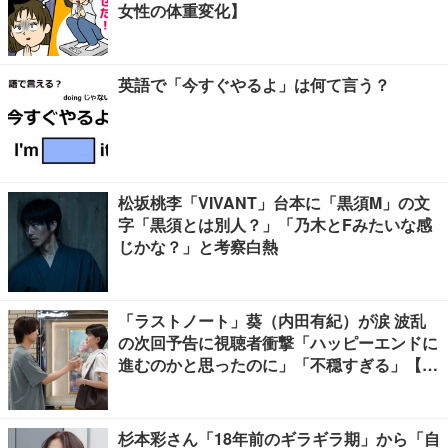
女性の体重変化】
英語で「今すぐやるよ」は何て言う？
松坂桃李「VIVANT」台本に「黒須M」の文
字「黒須とは別人？」「乃木とFみたいな感
じかな？」と考察白熱
「ラストノート」葵（内田有紀）が涙 波乱
の次回予告に視聴者衝撃「ハッピーエンドに
進むのかと思ったのに」「不穏すぎる」【ネ
タバレあり】
杉本彩さん「18年前のギラギラ期」から「自