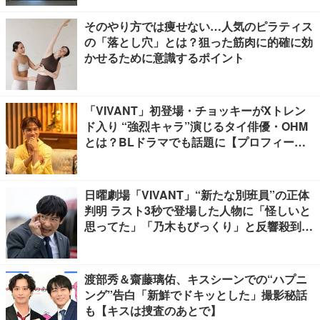
そのやり方では痩せない…人気のピラティス
の「落とし穴」とは？狙った筋肉に的確に効
かせるために意識するポイント
「VIVANT」初登場・チョッキーがXトレン
ド入り “強烈キャラ”演じるタイ俳優・OHM
とは？BLドラマでも話題に【プロフィー
ル】
日曜劇場「VIVANT」“新たな別班員”の正体
判明 ラスト3秒で登場した人物に「怪しいと
思ってた」「乃木もびっくり」と反響殺到
【ネタバレあり】
渡部秀＆齋藤璃佑、キスシーンでの“ハプニ
ング”告白「新鮮でドキッとした」撮影秘話
も【キスは捜査のあとで】