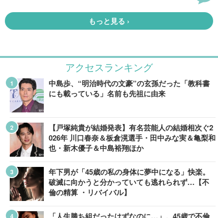
アクセスランキング
中島歩、“明治時代の文豪”の玄孫だった「教科書
にも載っている」名前も先祖に由来
【戸塚純貴が結婚発表】有名芸能人の結婚相次ぐ2
026年 川口春奈＆板倉滉選手・田中みな実＆亀梨和
也・新木優子＆中島裕翔ほか
年下男が「45歳の私の身体に夢中になる」快楽。
破滅に向かうと分かっていても逃れられず…【不
倫の精算 ・リバイバル】
「人生勝ち組だったはずなのに…」。45歳で不倫