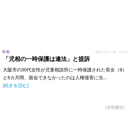
社会
2022.2.14（月） 18:03
「児相の一時保護は違法」と提訴
大阪市の30代女性が児童相談所に一時保護された長女（9）
と5カ月間、面会できなかったのは人権侵害に当...
[続きを読む]
《共同通信》