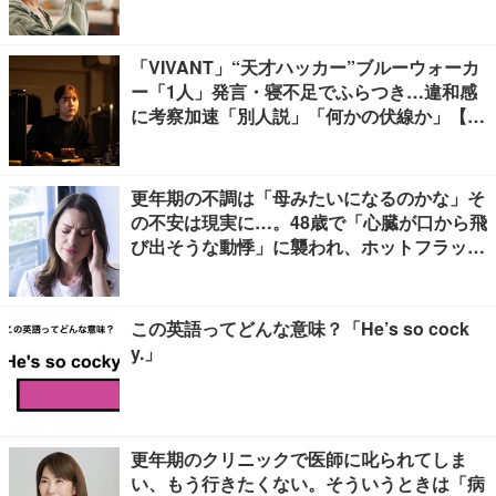
「VIVANT」“天才ハッカー”ブルーウォーカ
ー「1人」発言・寝不足でふらつき…違和感
に考察加速「別人説」「何かの伏線か」【ネ
タバレあり】
更年期の不調は「母みたいになるのかな」そ
の不安は現実に…。48歳で「心臓が口から飛
び出そうな動悸」に襲われ、ホットフラッシ
ュも始まって
この英語ってどんな意味？「He’s so cock
y.」
更年期のクリニックで医師に叱られてしま
い、もう行きたくない。そういうときは「病