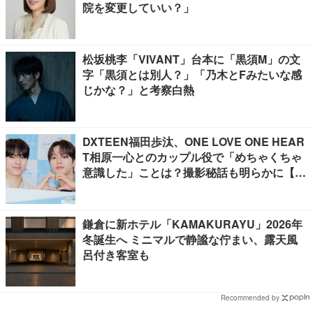
院を変更していい？」
松坂桃李「VIVANT」台本に「黒須M」の文
字「黒須とは別人？」「乃木とFみたいな感
じかな？」と考察白熱
DXTEEN福田歩汰、ONE LOVE ONE HEAR
T相原一心とのカップル役で「めちゃくちゃ
意識した」ことは？撮影秘話も明らかに【Y
our Sky ハレのち恋】
鎌倉に新ホテル「KAMAKURAYU」2026年
冬誕生へ ミニマルで静謐な佇まい、露天風
呂付き客室も
Recommended by