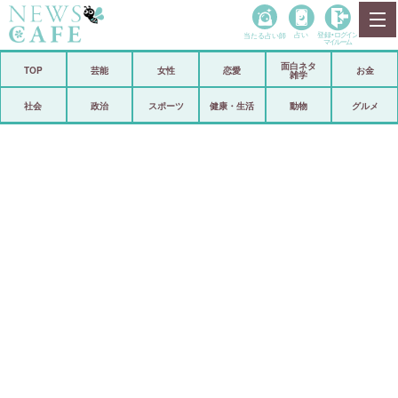
当たる占い師
占い
登録•
ログイン
マイルーム
面白ネタ
ホーム
TOP
芸能
女性
恋愛
お金
雑学
社会
政治
社会
政治
スポーツ
健康・生活
動物
グルメ
経済
海外
芸能
スポーツ
恋愛
ビックリ
コメントポスト
アリ／ナシ
リリース
ショップ
登録・ログイン/マイルーム