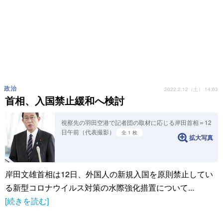
政治
2022.2.12（土） 14:03
首相、入国禁止緩和へ検討
視察先の羽田空港で記者団の取材に応じる岸田首相＝12
日午前（代表撮影）
全 1 枚
拡大写真
岸田文雄首相は12日、外国人の新規入国を原則禁止してい
る新型コロナウイルス対策の水際強化措置について...
[続きを読む]