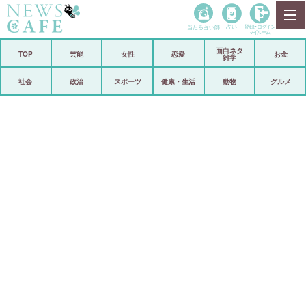
当たる占い師
占い
登録•
ログイン
マイルーム
面白ネタ
ホーム
TOP
芸能
女性
恋愛
お金
雑学
社会
政治
社会
政治
スポーツ
健康・生活
動物
グルメ
経済
海外
芸能
スポーツ
恋愛
ビックリ
コメントポスト
アリ／ナシ
リリース
ショップ
登録・ログイン/マイルーム