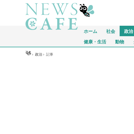
ホーム
社会
政治
健康・生活
動物
ホーム
›
政治
›
記事