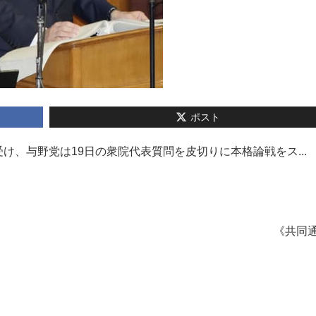
ポスト
、与野党は19日の衆院代表質問を皮切りに本格論戦をス...
《共同