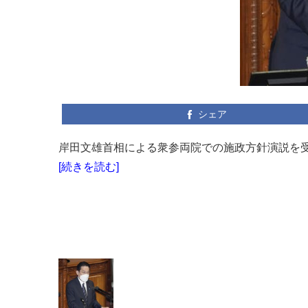
シェア
岸田文雄首相による衆参両院での施政方針演説を受け
[続きを読む]