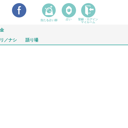
占い
登録・ログイン
当たる占い師
マイルーム
金
リ／ナシ
語り場