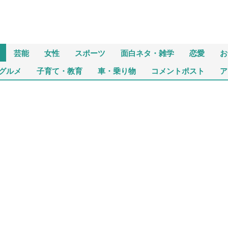
芸能
女性
スポーツ
面白ネタ・雑学
恋愛
お
グルメ
子育て・教育
車・乗り物
コメントポスト
ア