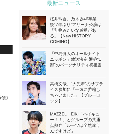
最新ニュース
桜井玲香、乃木坂46卒業
後“7年ぶり”アリーナ公演は
「別物みたいな感覚があ
る」【New HISTORY
COMING】
「中島健人のオールナイト
ニッポン」放送決定 通称“1
部”のパーソナリティ初担当
高橋文哉、“大先輩”のサプラ
イズ参加に「一気に委縮し
ちゃいました」【ブルーロ
通信》
ック】
MAZZEL・EIKI「ハイキュ
ー！！」とグループの共通
点熱弁「ルーツは全然違う
んですけど」