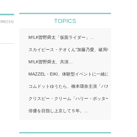
TOPICS
19時23分
M!LK曽野舜太「仮面ライダー」…
スカイピース・テオくん"加藤乃愛、破局報告「どちら
M!LK曽野舜太、共演…
MAZZEL・EIKI、体験型イベントに一緒に行きたい人
コムドットゆうたら、橋本環奈主演「バカンスの法則」
クリスピー・クリーム「ハリー・ポッター」…
俳優を目指し上京して５年。…