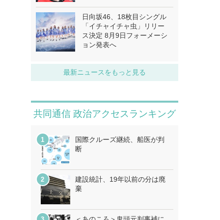
日向坂46、18枚目シングル
「イチャイチャ虫」リリー
ス決定 8月9日フォーメーシ
ョン発表へ
最新ニュースをもっと見る
共同通信 政治アクセスランキング
国際クルーズ継続、船医が判
断
建設統計、19年以前の分は廃
棄
＜あのころ＞鬼頭元判事補に