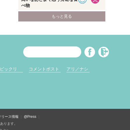
ビックリ
コメントポスト
アリ／ナシ
リリース情報
@Press
があります。