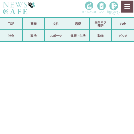
当たる占い師
占い
登録•
ログイン
マイルーム
面白ネタ
ホーム
TOP
芸能
女性
恋愛
お金
雑学
社会
政治
社会
政治
スポーツ
健康・生活
動物
グルメ
経済
海外
芸能
スポーツ
恋愛
ビックリ
コメントポスト
アリ／ナシ
リリース
ショップ
登録・ログイン/マイルーム