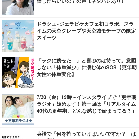
信じたらいいの」の声【ネタバレあり】
ドラクエ×ジェラピケカフェ初コラボ、スラ
イムの天空クレープや天空城モチーフの限定
スイーツ
「ラクに痩せた！」と喜ぶのは待って。意図
しない「体重減少」に潜む体のSOS【更年期
女性の体重変化】
7/30（金）19時～インスタライブで「更年期
ラジオ」始めます！第一回は「リアルタイム
40代の更年期、どんな感じで始まってる？」
英語で「何を持っていけばいいですか？」は