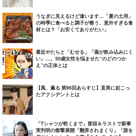
うなぎに見えるけど違います…「夏の土用」
の時季に食べると調子が整う、意外すぎる食
材とは？「お安くてありがたい」
最近やたらと「むせる」「薬が飲み込みにく
い」…。50歳女性を悩ませた“のどのつか
え”の正体とは
【風、薫る 第96回あらすじ】直美に起こっ
たアクシデントとは
「Tシャツが乾くまで」冒頭＆ラストで新事
実判明の衝撃展開「翻弄されまくり」「誰を