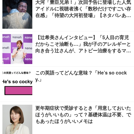
大河「豊臣兄弟！」次回予告に登場した人気
アイドルに視聴者沸く「数秒だけですごい存
在感」「待望の大河初登場」【ネタバレあ
り】
【辻希美さんインタビュー】「5人目の育児
だからこそ油断も…」我が子のアレルギーと
向き合う辻さんが、アトピー治療をするママ
友にかけたい言葉とは
この英語ってどんな意味？「He’s so cock
y.」
更年期症状で受診するとき「用意しておいた
ほうがいいもの」って？基礎体温は不要、で
もあったほうがいいメモは