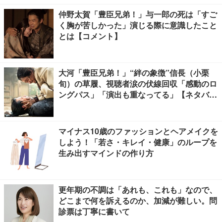
仲野太賀「豊臣兄弟！」与一郎の死は「すご
く胸が苦しかった」演じる際に意識したこと
とは【コメント】
大河「豊臣兄弟！」“絆の象徴”信長（小栗
旬）の草履、視聴者涙の伏線回収「感動のロ
ングパス」「演出も重なってる」【ネタバレ
あり】
マイナス10歳のファッションとヘアメイクを
しよう！「若さ・キレイ・健康」のループを
生み出すマインドの作り方
更年期の不調は「あれも、これも」なので、
どこまで何を訴えるのか、加減が難しい。問
診票は丁寧に書いて