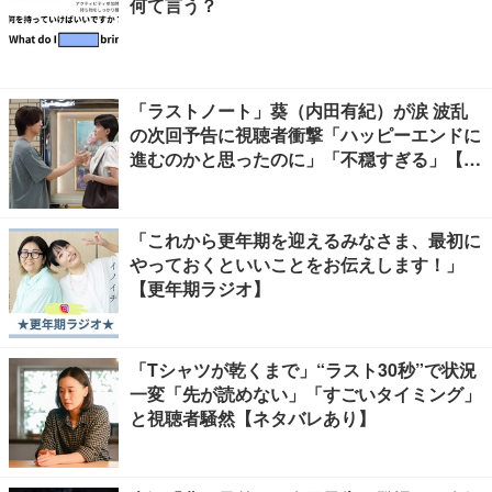
何て言う？
「ラストノート」葵（内田有紀）が涙 波乱
の次回予告に視聴者衝撃「ハッピーエンドに
進むのかと思ったのに」「不穏すぎる」【ネ
タバレあり】
「これから更年期を迎えるみなさま、最初に
やっておくといいことをお伝えします！」
【更年期ラジオ】
「Tシャツが乾くまで」“ラスト30秒”で状況
一変「先が読めない」「すごいタイミング」
と視聴者騒然【ネタバレあり】