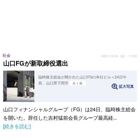
社会
2021.12.24（金） 11:53
山口FGが新取締役選出
臨時株主総会が開かれた山口FGの本社ビル＝24日午
前、山口県下関市
全 1 枚
拡大写真
山口フィナンシャルグループ（FG）は24日、臨時株主総会
を開いた。辞任した吉村猛前会長グループ最高経...
[続きを読む]