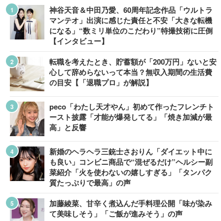
神谷天音＆中田乃愛、60周年記念作品「ウルトラ
マンテオ」出演に感じた責任と不安「大きな転機
になる」“数ミリ単位のこだわり”特撮技術に圧倒
【インタビュー】
転職を考えたとき、貯蓄額が「200万円」ないと安
心して辞めらないって本当？無収入期間の生活費
の目安【「退職プロ」が解説】
peco「わたし天才やん」初めて作ったフレンチト
ースト披露「才能が爆発してる」「焼き加減が最
高」と反響
新婚のヘラヘラ三銃士さおりん「ダイエット中に
も良い」コンビニ商品で“混ぜるだけ”ヘルシー副
菜紹介「火を使わないの嬉しすぎる」「タンパク
質たっぷりで最高」の声
加藤綾菜、甘辛く煮込んだ手料理公開「味が染み
て美味しそう」「ご飯が進みそう」の声