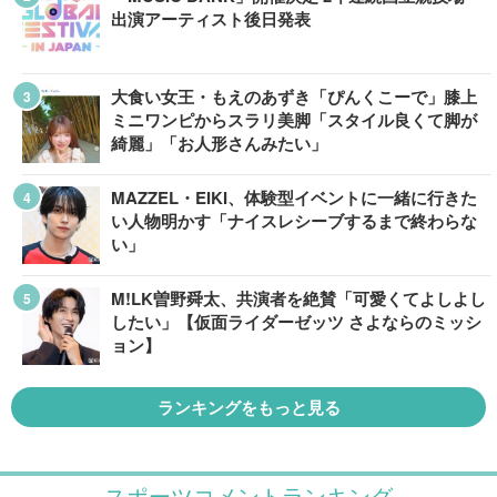
出演アーティスト後日発表
大食い女王・もえのあずき「ぴんくこーで」膝上
ミニワンピからスラリ美脚「スタイル良くて脚が
綺麗」「お人形さんみたい」
MAZZEL・EIKI、体験型イベントに一緒に行きた
い人物明かす「ナイスレシーブするまで終わらな
い」
M!LK曽野舜太、共演者を絶賛「可愛くてよしよし
したい」【仮面ライダーゼッツ さよならのミッシ
ョン】
ランキングをもっと見る