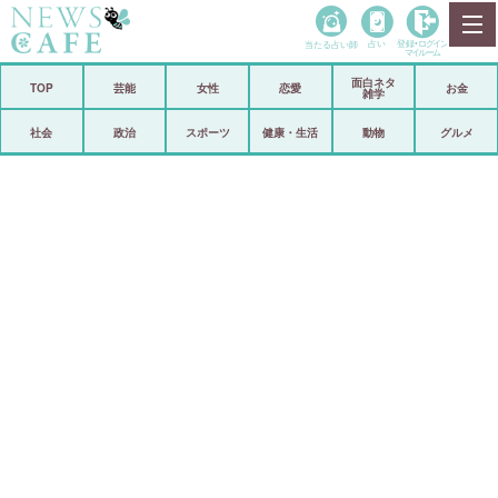
当たる占い師
占い
登録•
ログイン
マイルーム
面白ネタ
ホーム
TOP
芸能
女性
恋愛
お金
雑学
社会
政治
社会
政治
スポーツ
健康・生活
動物
グルメ
経済
海外
芸能
スポーツ
恋愛
ビックリ
コメントポスト
アリ／ナシ
リリース
ショップ
登録・ログイン/マイルーム