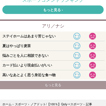
記事
ホーム
›
スポーツ
›
ノアドット/【100％】Qoly⇒スポーツ
›