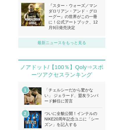
『スター・ウォーズ／マン
ダロリアン・アンド・グロ
ーグー』の世界がこの一冊
に！公式アートブック、12
月9日発売決定
最新ニュースをもっと見る
ノアドット/【100％】Qoly⇒スポ
ーツアクセスランキング
「チェルシーだから驚かな
い」 ジェラード、盟友ランパ
ード解任に苦言
ついに全貌公開！インテルの
NIKE20周年記念ユニに「シー
ズン」を記入する