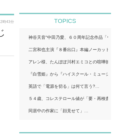
TOPICS
12時43分
じ
神谷天音"中田乃愛、６０周年記念作品「ウルトラマン
二宮和也主演『８番出口』本編ノーカット地上波初放送!
アレン様、たんぽぽ川村エミコとの喧嘩後に「初めての
『白雪姫』から『ハイスクール・ミュージカル/ザ・ム
英語で「電源を切る」は何て言う?…
５４歳、コレステロール値が「要・再検査」…
同居中の作家に「顔見せて」…