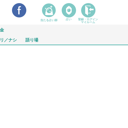
占い
登録・ログイン
当たる占い師
マイルーム
金
リ／ナシ
語り場