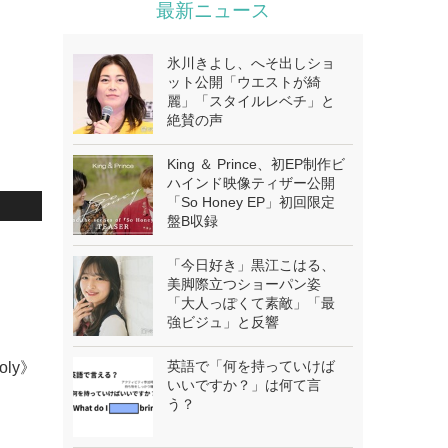
最新ニュース
氷川きよし、へそ出しショ
ット公開「ウエストが綺
麗」「スタイルレベチ」と
絶賛の声
King ＆ Prince、初EP制作ビ
ハインド映像ティザー公開
「So Honey EP」初回限定
盤B収録
.
「今日好き」黒江こはる、
美脚際立つショーパン姿
「大人っぽくて素敵」「最
強ビジュ」と反響
英語で「何を持っていけば
oly》
いいですか？」は何て言
う？