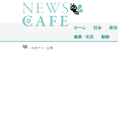
ホーム
社会
政治
健康・生活
動物
ホーム
›
スポーツ
›
記事