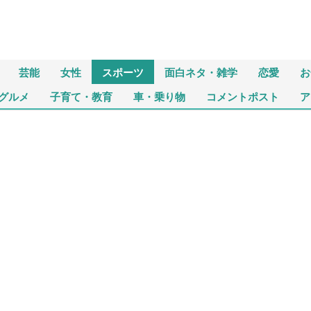
芸能
女性
スポーツ
面白ネタ・雑学
恋愛
お
グルメ
子育て・教育
車・乗り物
コメントポスト
ア