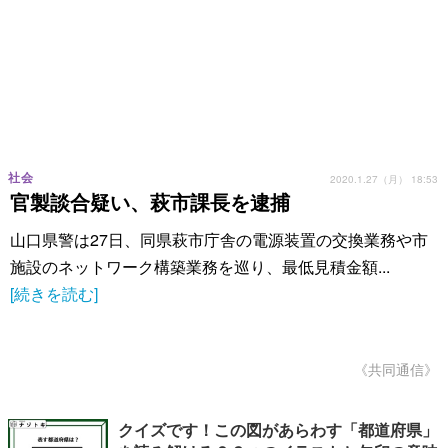
社会
2020.1.27（月） 18:53
官製談合疑い、萩市課長を逮捕
山口県警は27日、同県萩市庁舎の電源装置の交換業務や市
施設のネットワーク構築業務を巡り、最低見積金額...
[続きを読む]
《共同通信》
クイズです！この図があらわす「都道府県」