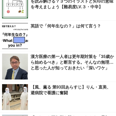
を読み解ける？３つのイラストと矢印の意味
を考えましょう【難易度LV.３・中辛】
英語で「何年生なの？」は何て言う？
漢方医療の第一人者は更年期対策を「35歳か
ら始めるべき」と断言する。そんなの無理…
と思った人が知っておきたい「深いワケ」
【風、薫る 第93回あらすじ】りん・直美、
避病院で看護に奮闘