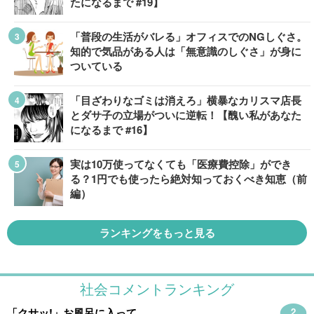
たになるまで #19】
「普段の生活がバレる」オフィスでのNGしぐさ。
知的で気品がある人は「無意識のしぐさ」が身に
ついている
「目ざわりなゴミは消えろ」横暴なカリスマ店長
とダサ子の立場がついに逆転！【醜い私があなた
になるまで #16】
実は10万使ってなくても「医療費控除」ができ
る？1円でも使ったら絶対知っておくべき知恵（前
編）
ランキングをもっと見る