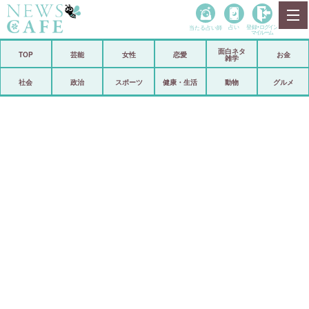
当たる占い師
占い
登録•
ログイン
マイルーム
面白ネタ
ホーム
TOP
芸能
女性
恋愛
お金
雑学
社会
政治
社会
政治
スポーツ
健康・生活
動物
グルメ
経済
海外
芸能
スポーツ
恋愛
ビックリ
コメントポスト
アリ／ナシ
リリース
ショップ
登録・ログイン/マイルーム