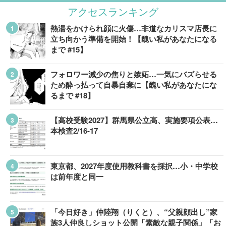
アクセスランキング
熱湯をかけられ顔に火傷…非道なカリスマ店長に
立ち向かう準備を開始！【醜い私があなたになる
まで #15】
フォロワー減少の焦りと嫉妬…一気にバズらせる
ため酔っ払って自暴自棄に【醜い私があなたにな
るまで #18】
【高校受験2027】群馬県公立高、実施要項公表…
本検査2/16-17
東京都、2027年度使用教科書を採択…小・中学校
は前年度と同一
「今日好き」仲陸翔（りくと）、“父親顔出し”家
族3人仲良しショット公開「素敵な親子関係」「お