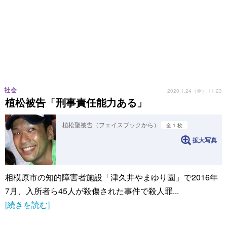
社会
2020.1.24（金） 11:23
植松被告「刑事責任能力ある」
植松聖被告（フェイスブックから）
全 1 枚
拡大写真
相模原市の知的障害者施設「津久井やまゆり園」で2016年
7月、入所者ら45人が殺傷された事件で殺人罪...
[続きを読む]