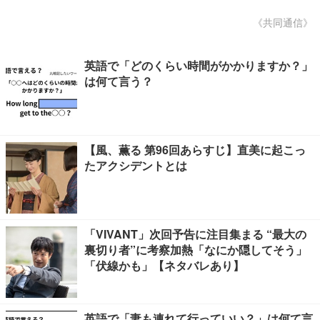
《共同通信》
英語で「どのくらい時間がかかりますか？」
は何て言う？
【風、薫る 第96回あらすじ】直美に起こっ
たアクシデントとは
「VIVANT」次回予告に注目集まる “最大の
裏切り者”に考察加熱「なにか隠してそう」
「伏線かも」【ネタバレあり】
英語で「妻も連れて行っていい？」は何て言