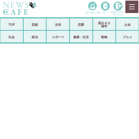
当たる占い師
占い
登録•
ログイン
マイルーム
面白ネタ
ホーム
TOP
芸能
女性
恋愛
お金
雑学
社会
政治
社会
政治
スポーツ
健康・生活
動物
グルメ
経済
海外
芸能
スポーツ
恋愛
ビックリ
コメントポスト
アリ／ナシ
リリース
ショップ
登録・ログイン/マイルーム