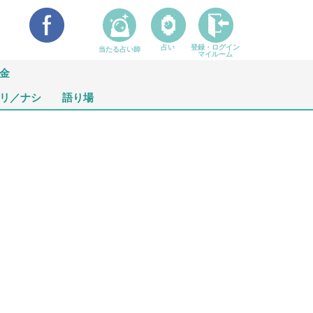
占い
登録・ログイン
当たる占い師
マイルーム
金
リ／ナシ
語り場