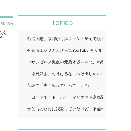
TOPICS
22時43分
が
杉浦太陽、京都から猛ダッシュ帰宅で祝った夢空ちゃん
登録者１００万人超人気YouTuberきりまる、婚約者と
ロサンゼルス拠点の元乃木坂４６北川悠理、美肌輝くオ
「今日好き」村谷はるな、へそ出し×ショートパンツで
英語で「妻も連れて行っていい?」…
「コートヤード・バイ・マリオット京都駅」…
子どものために我慢していたけど…不倫相手に「離婚し