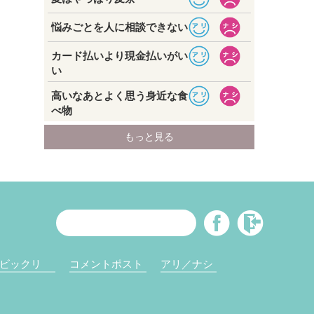
ビックリ
コメントポスト
アリ／ナシ