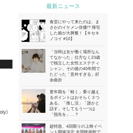
最新ニュース
食堂にやって来たのは、ま
さかのイケメン俳優!? 帰宅
した娘が大興奮！【キセキ
ノコイ #10】
「当時は女が働く場所なん
てなかった」仕方なく23歳
で独立した女性エステティ
シャン、その後の40年間で
たどった「意外すぎる」紆
余曲折
更年期を「軽く」乗り越え
るポイントはおそらく３つ
ある。「推し活」「誰かと
話す」そしてもう一つは
oly》
「指先を」…？
超特急、4回限りの上映イベ
ント開催決定 全国映画館で