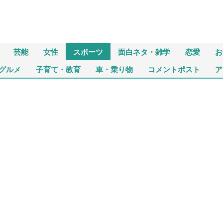
芸能
女性
スポーツ
面白ネタ・雑学
恋愛
お
グルメ
子育て・教育
車・乗り物
コメントポスト
ア