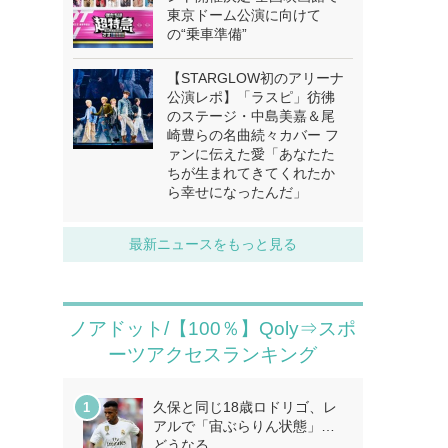
東京ドーム公演に向けて
の“乗車準備”
【STARGLOW初のアリーナ
公演レポ】「ラスピ」彷彿
のステージ・中島美嘉＆尾
崎豊らの名曲続々カバー フ
ァンに伝えた愛「あなたた
ちが生まれてきてくれたか
ら幸せになったんだ」
最新ニュースをもっと見る
ノアドット/【100％】Qoly⇒スポ
ーツアクセスランキング
久保と同じ18歳ロドリゴ、レ
アルで「宙ぶらりん状態」…
どうなる