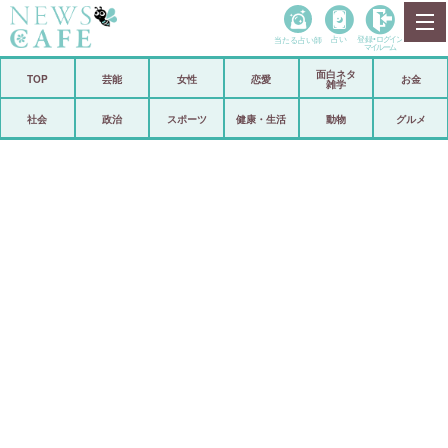
当たる占い師
占い
登録•
ログイン
マイルーム
面白ネタ
ホーム
TOP
芸能
女性
恋愛
お金
雑学
社会
政治
社会
政治
スポーツ
健康・生活
動物
グルメ
経済
海外
芸能
スポーツ
恋愛
ビックリ
コメントポスト
アリ／ナシ
リリース
ショップ
登録・ログイン/マイルーム