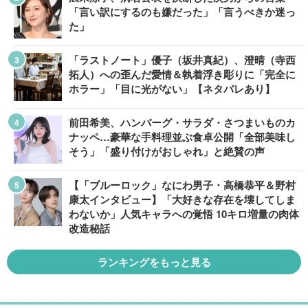
「言い訳にするのも嫌だった」「言うべきか迷っ
た」
「ラストノート」優子（坂井真紀）、澄晴（寺西
拓人）への歪んだ愛情＆執着浮き彫りに「完全に
ホラー」「目に光がない」【ネタバレあり】
前田希美、ハンバーグ・サラダ・さつまいものカ
ナッペ…豪華な手料理並ぶ食卓公開「全部美味し
そう」「盛り付けがおしゃれ」と絶賛の声
【「ブルーロック」なにわ男子・高橋恭平＆野村
康太インタビュー】「大好きな存在を壊してしま
わないか」人気キャラへの覚悟 10キロ増量の肉体
改造秘話
ランキングをもっと見る