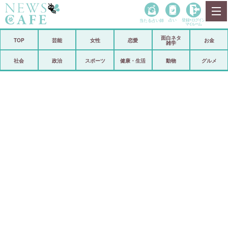
当たる占い師
占い
登録•
ログイン
マイルーム
面白ネタ
ホーム
TOP
芸能
女性
恋愛
お金
雑学
社会
政治
社会
政治
スポーツ
健康・生活
動物
グルメ
経済
海外
芸能
スポーツ
恋愛
ビックリ
コメントポスト
アリ／ナシ
リリース
ショップ
登録・ログイン/マイルーム