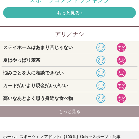
記事
ホーム
›
スポーツ
›
ノアドット/【100％】Qoly⇒スポーツ
›