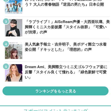
う？ 大人の青春物語『逆流の男たち』日本公開
「ラブライブ！」AiScReam声優・大西亜玖璃、美
脚輝くミニスカ姿披露「スタイル抜群」「可愛い
が渋滞」の声
美人気象予報士・吉井明子、美ボディ際立つ水着
姿公開「ドキッとした」「理想的」の声
Dream Ami、美脚際立つミニ丈ゴルフウェア姿に
反響「スタイル良くて憧れる」「緑色新鮮で可愛
い」
ランキングをもっと見る