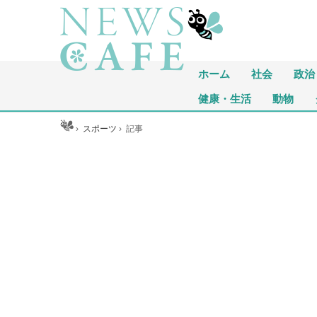
ホーム
社会
政治
健康・生活
動物
ホーム
›
スポーツ
›
記事