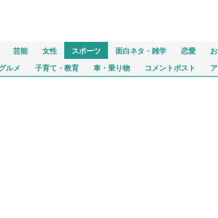
芸能
女性
スポーツ
面白ネタ・雑学
恋愛
お
グルメ
子育て・教育
車・乗り物
コメントポスト
ア