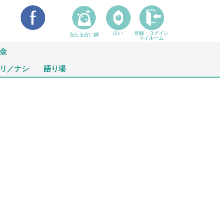
占い
登録・ログイン
当たる占い師
マイルーム
金
リ／ナシ
語り場