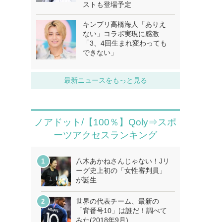
ストも登場予定
キンプリ高橋海人「ありえ
ない」コラボ実現に感激
「3、4回生まれ変わっても
できない」
最新ニュースをもっと見る
ノアドット/【100％】Qoly⇒スポ
ーツアクセスランキング
八木あかねさんじゃない！Jリ
ーグ史上初の「女性審判員」
が誕生
世界の代表チーム、最新の
「背番号10」は誰だ！調べて
みた(2018年9月)