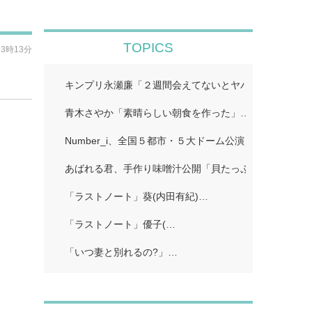
TOPICS
23時13分
キンプリ永瀬廉「２週間会えてないとヤバいってなる」
青木さやか「素晴らしい朝食を作った」…
Number_i、全国５都市・５大ドーム公演…
あばれる君、手作り味噌汁公開「貝たっぷりで美味しそ
「ラストノート」葵(内田有紀)…
「ラストノート」優子(…
「いつ妻と別れるの?」…