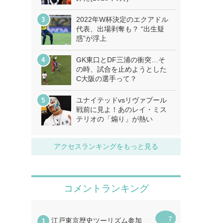
2022年W杯決定のエクアドル
代表、出場剥奪も？ “出生疑
惑”が浮上
GK東口とDF三浦の衝突…そ
の時、試合を止めようとした
C大阪の選手って？
ユナイテッドvsリヴァプール
戦前に見よ！あのレイ・ミス
テリオの「煽り」が熱い
アクセスランキングをもっと見る