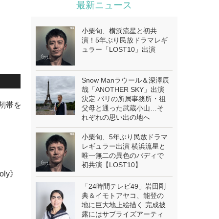
最新ニュース
小栗旬、横浜流星と初共
演！5年ぶり民放ドラマレギ
ュラー「LOST10」出演
Snow Manラウール＆深澤辰
哉「ANOTHER SKY」出演
決定 パリの所属事務所・祖
靭帯を
父母と通った武蔵小山…そ
れぞれの思い出の地へ
小栗旬、5年ぶり民放ドラマ
レギュラー出演 横浜流星と
唯一無二の異色のバディで
初共演【LOST10】
oly》
「24時間テレビ49」岩田剛
典＆イモトアヤコ、能登の
地に巨大地上絵描く 完成披
露にはサプライズアーティ