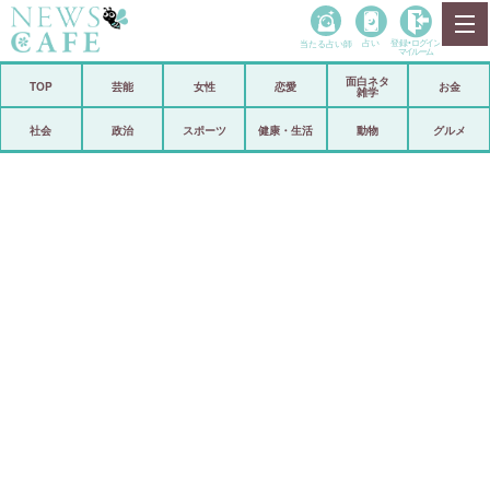
当たる占い師
占い
登録•
ログイン
マイルーム
面白ネタ
ホーム
TOP
芸能
女性
恋愛
お金
雑学
社会
政治
社会
政治
スポーツ
健康・生活
動物
グルメ
経済
海外
芸能
スポーツ
恋愛
ビックリ
コメントポスト
アリ／ナシ
リリース
ショップ
登録・ログイン/マイルーム