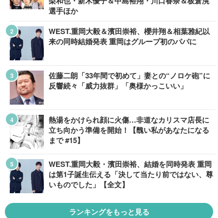
梨和也・新木優子＆中島裕翔・川口春奈＆板倉滉
選手ほか
WEST.重岡大毅＆濱田崇裕、櫻井翔＆相葉雅紀以
来の同時結婚発表 重岡はグループ初のパパに
佐藤二朗「33年間で初めて」妻との“ノロケ砲”に
反響続々「威力抜群」「奥様かっこいい」
熱湯をかけられ顔に火傷…非道なカリスマ店長に
立ち向かう準備を開始！【醜い私があなたになる
まで #15】
WEST.重岡大毅・濱田崇裕、結婚を同時発表 重岡
は第1子誕生伝える「決して当たり前ではない、尊
いものでした」【全文】
ランキングをもっと見る