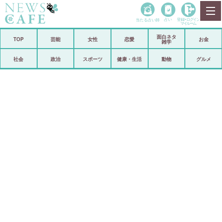
当たる占い師
占い
登録•
ログイン
マイルーム
面白ネタ
ホーム
TOP
芸能
女性
恋愛
お金
雑学
社会
政治
社会
政治
スポーツ
健康・生活
動物
グルメ
経済
海外
芸能
スポーツ
恋愛
ビックリ
コメントポスト
アリ／ナシ
リリース
ショップ
登録・ログイン/マイルーム