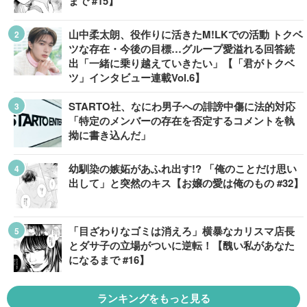
まで #15】
山中柔太朗、役作りに活きたM!LKでの活動 トクベ
ツな存在・今後の目標…グループ愛溢れる回答続
出「一緒に乗り越えていきたい」【「君がトクベ
ツ」インタビュー連載Vol.6】
STARTO社、なにわ男子への誹謗中傷に法的対応
「特定のメンバーの存在を否定するコメントを執
拗に書き込んだ」
幼馴染の嫉妬があふれ出す!? 「俺のことだけ思い
出して」と突然のキス【お嬢の愛は俺のもの #32】
「目ざわりなゴミは消えろ」横暴なカリスマ店長
とダサ子の立場がついに逆転！【醜い私があなた
になるまで #16】
ランキングをもっと見る