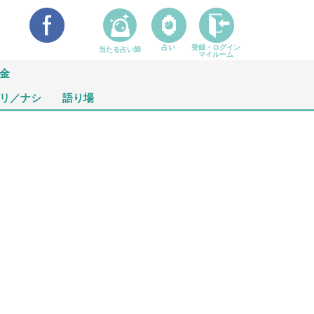
占い
登録・ログイン
当たる占い師
マイルーム
金
リ／ナシ
語り場