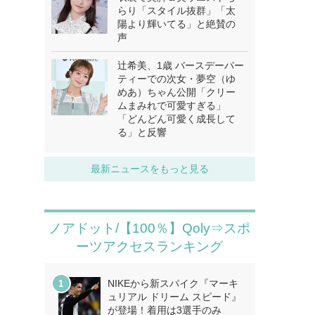
らり「スタイル抜群」「太
陽より輝いてる」と絶賛の
声
辻希美、1歳 バースデーパー
ティーでの次女・夢空（ゆ
めあ）ちゃん公開「クリー
ムまみれで可愛すぎる」
「どんどん可愛く成長して
る」と反響
最新ニュースをもっと見る
ノアドット/【100％】Qoly⇒スポ
ーツアクセスランキング
NIKEから新スパイク『マーキ
ュリアル ドリーム スピード』
が登場！着用は3選手のみ