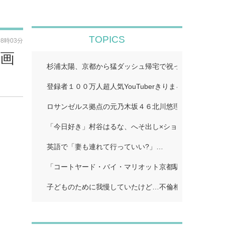
TOPICS
08時03分
自画
杉浦太陽、京都から猛ダッシュ帰宅で祝った夢空ちゃん
登録者１００万人超人気YouTuberきりまる、婚約者と
ロサンゼルス拠点の元乃木坂４６北川悠理、美肌輝くオ
「今日好き」村谷はるな、へそ出し×ショートパンツで
英語で「妻も連れて行っていい?」…
「コートヤード・バイ・マリオット京都駅」…
子どものために我慢していたけど…不倫相手に「離婚し