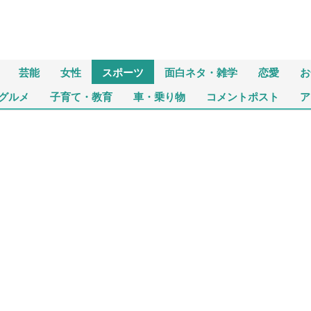
芸能
女性
スポーツ
面白ネタ・雑学
恋愛
お
グルメ
子育て・教育
車・乗り物
コメントポスト
ア