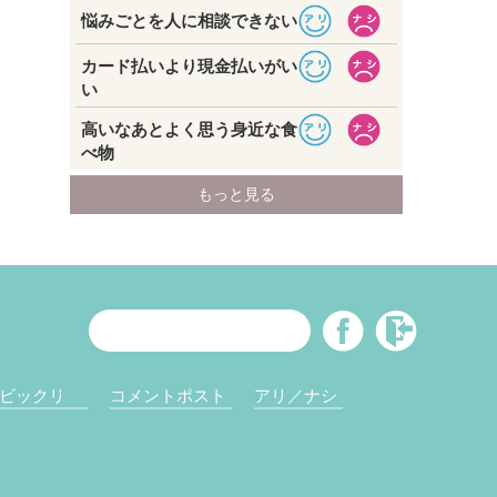
ビックリ
コメントポスト
アリ／ナシ