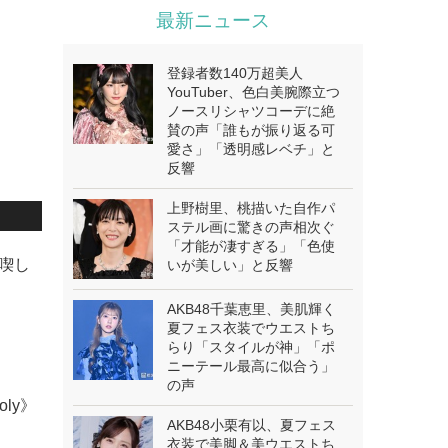
最新ニュース
登録者数140万超美人
YouTuber、色白美腕際立つ
ノースリシャツコーデに絶
賛の声「誰もが振り返る可
愛さ」「透明感レベチ」と
反響
上野樹里、桃描いた自作パ
ステル画に驚きの声相次ぐ
「才能が凄すぎる」「色使
喫し
いが美しい」と反響
AKB48千葉恵里、美肌輝く
夏フェス衣装でウエストち
らり「スタイルが神」「ポ
ニーテール最高に似合う」
の声
oly》
AKB48小栗有以、夏フェス
衣装で美脚＆美ウエストち