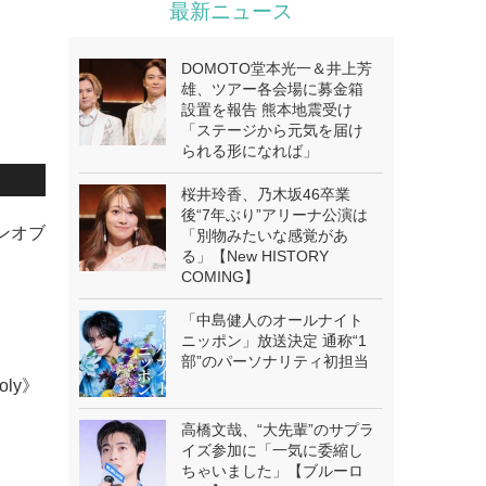
最新ニュース
DOMOTO堂本光一＆井上芳
雄、ツアー各会場に募金箱
設置を報告 熊本地震受け
「ステージから元気を届け
られる形になれば」
桜井玲香、乃木坂46卒業
後“7年ぶり”アリーナ公演は
ンオブ
「別物みたいな感覚があ
る」【New HISTORY
COMING】
「中島健人のオールナイト
ニッポン」放送決定 通称“1
部”のパーソナリティ初担当
oly》
高橋文哉、“大先輩”のサプラ
イズ参加に「一気に委縮し
ちゃいました」【ブルーロ