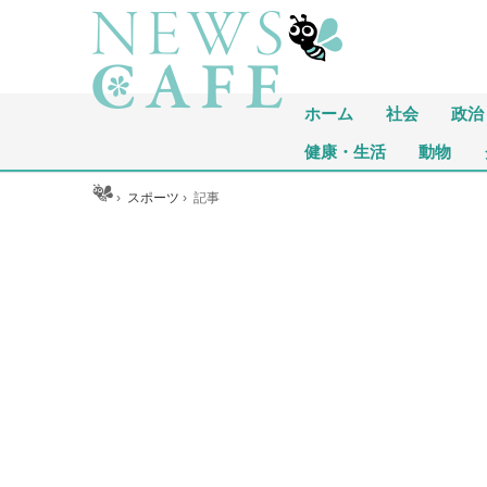
ホーム
社会
政治
健康・生活
動物
ホーム
›
スポーツ
›
記事