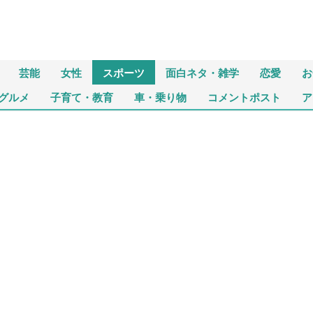
芸能
女性
スポーツ
面白ネタ・雑学
恋愛
お
グルメ
子育て・教育
車・乗り物
コメントポスト
ア