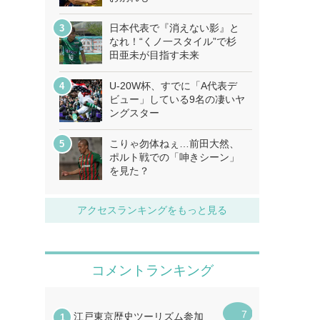
日本代表で『消えない影』と
なれ！“くノ一スタイル”で杉
田亜未が目指す未来
U-20W杯、すでに「A代表デ
ビュー」している9名の凄いヤ
ングスター
こりゃ勿体ねぇ…前田大然、
ポルト戦での「呻きシーン」
を見た？
アクセスランキングをもっと見る