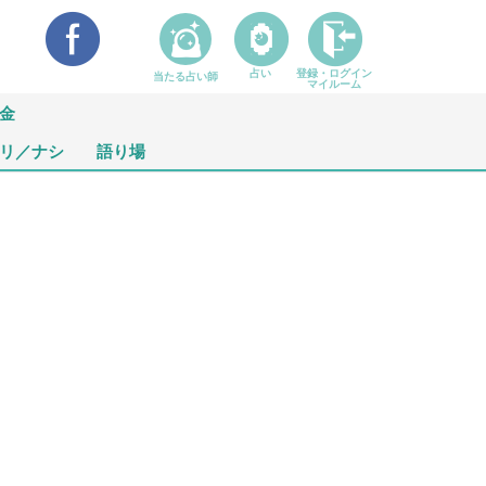
占い
登録・ログイン
当たる占い師
マイルーム
金
リ／ナシ
語り場