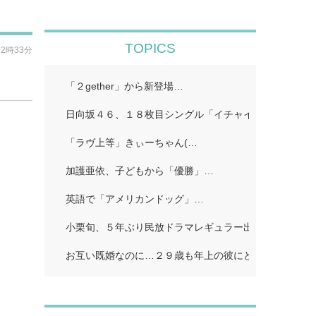
TOPICS
02時33分
「２gether」から新登場…
日向坂４６、１８枚目シングル「イチャイチャ虫」…
「ラヴ上等」きぃーちゃん(…
加護亜依、子どもから「優勝」…
英語で「アメリカンドッグ」…
小栗旬、５年ぶり民放ドラマレギュラー出演…
お互い既婚なのに…２９歳も年上の彼にどうしようもな