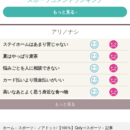
記事
ホーム
›
スポーツ
›
ノアドット/【100％】Qoly⇒スポーツ
›