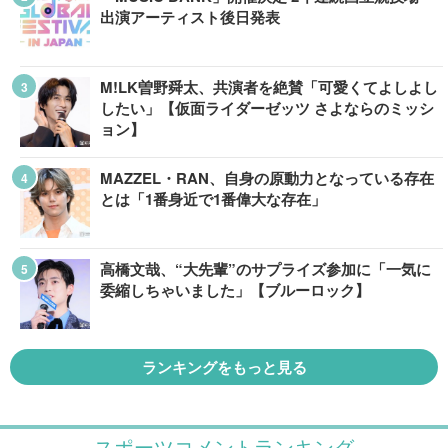
出演アーティスト後日発表
M!LK曽野舜太、共演者を絶賛「可愛くてよしよし
したい」【仮面ライダーゼッツ さよならのミッシ
ョン】
MAZZEL・RAN、自身の原動力となっている存在
とは「1番身近で1番偉大な存在」
高橋文哉、“大先輩”のサプライズ参加に「一気に
委縮しちゃいました」【ブルーロック】
ランキングをもっと見る