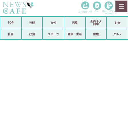
当たる占い師
占い
登録•
ログイン
マイルーム
面白ネタ
ホーム
TOP
芸能
女性
恋愛
お金
雑学
社会
政治
社会
政治
スポーツ
健康・生活
動物
グルメ
経済
海外
芸能
スポーツ
恋愛
ビックリ
コメントポスト
アリ／ナシ
リリース
ショップ
登録・ログイン/マイルーム