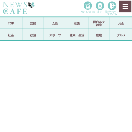
当たる占い師
占い
登録•
ログイン
マイルーム
面白ネタ
ホーム
TOP
芸能
女性
恋愛
お金
雑学
社会
政治
社会
政治
スポーツ
健康・生活
動物
グルメ
経済
海外
芸能
スポーツ
恋愛
ビックリ
コメントポスト
アリ／ナシ
リリース
ショップ
登録・ログイン/マイルーム