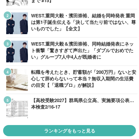
まで #15】
WEST.重岡大毅・濱田崇裕、結婚を同時発表 重岡
は第1子誕生伝える「決して当たり前ではない、尊
いものでした」【全文】
WEST.重岡大毅＆濱田崇裕、同時結婚発表にネッ
ト衝撃「驚きすぎて声出た」「ダブルでおめでた
い」グループ7人中4人が既婚者に
転職を考えたとき、貯蓄額が「200万円」ないと安
心して辞めらないって本当？無収入期間の生活費
の目安【「退職プロ」が解説】
【高校受験2027】群馬県公立高、実施要項公表…
本検査2/16-17
ランキングをもっと見る