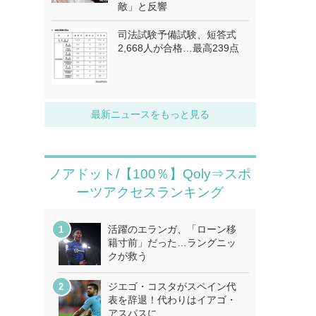
敵」と反響
司法試験予備試験、短答式
2,668人が合格…最高239点
最新ニュースをもっと見る
ノアドット/【100％】Qoly⇒スポ
ーツアクセスランキング
活躍のエランガ、「ローン移
籍寸前」だった…ラングニッ
クが救う
ジエゴ・コスタがスペイン代
表を辞退！代わりはイアゴ・
アスパスに