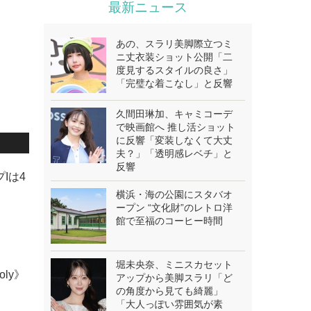
最新ニュース
あの、スラリ美脚際立つミ
ニ丈衣装ショット公開「二
度見するスタイルの良さ」
「完璧な着こなし」と反響
久間田琳加、キャミコーデ
で映画館へ 推し活ショット
に反響「変装しなくて大丈
夫？」「透明感レベチ」と
反響
Iは4
横浜・海の公園にスタバオ
ープン “文化財”のレトロ洋
館で至福のコーヒー時間
堀未央奈、ミニスカセット
oly》
アップから美脚スラリ「ど
の角度から見ても綺麗」
「大人っぽい雰囲気が素