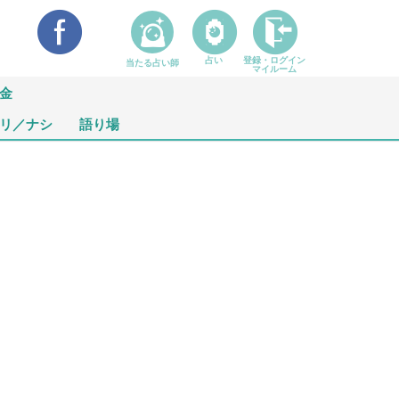
占い
登録・ログイン
当たる占い師
マイルーム
金
リ／ナシ
語り場