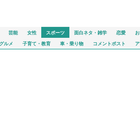
芸能
女性
スポーツ
面白ネタ・雑学
恋愛
お
グルメ
子育て・教育
車・乗り物
コメントポスト
ア