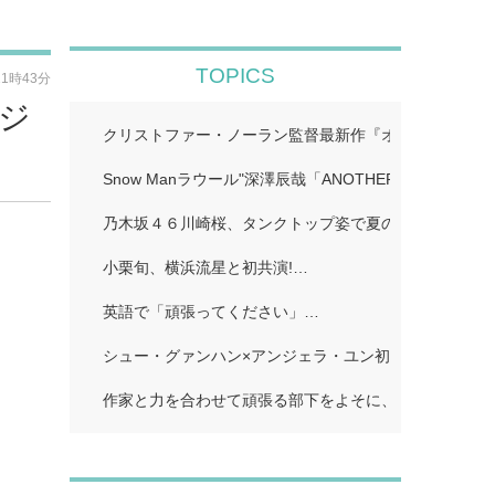
TOPICS
21時43分
ビジ
クリストファー・ノーラン監督最新作『オデュッセイア』I
Snow Manラウール"深澤辰哉「ANOTHER SKY」…
乃木坂４６川崎桜、タンクトップ姿で夏のワンシーン再現
小栗旬、横浜流星と初共演!…
英語で「頑張ってください」…
シュー・グァンハン×アンジェラ・ユン初共演…
作家と力を合わせて頑張る部下をよそに、上司は陰で悪