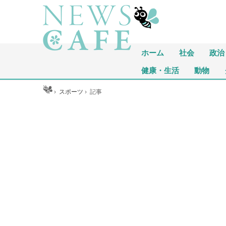
ホーム
社会
政治
健康・生活
動物
ホーム
›
スポーツ
›
記事