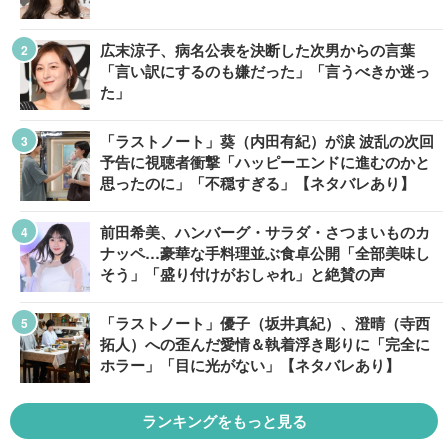
広末涼子、病名公表を決断した次男からの言葉
「言い訳にするのも嫌だった」「言うべきか迷っ
た」
「ラストノート」葵（内田有紀）が涙 波乱の次回
予告に視聴者衝撃「ハッピーエンドに進むのかと
思ったのに」「不穏すぎる」【ネタバレあり】
前田希美、ハンバーグ・サラダ・さつまいものカ
ナッペ…豪華な手料理並ぶ食卓公開「全部美味し
そう」「盛り付けがおしゃれ」と絶賛の声
「ラストノート」優子（坂井真紀）、澄晴（寺西
拓人）への歪んだ愛情＆執着浮き彫りに「完全に
ホラー」「目に光がない」【ネタバレあり】
ランキングをもっと見る