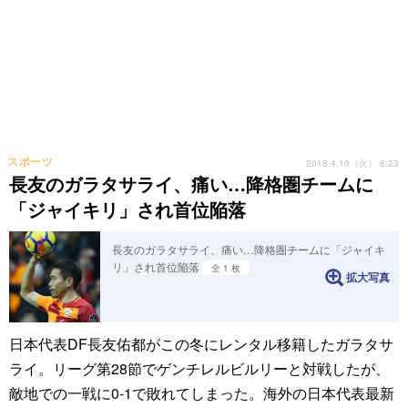
スポーツ
2018.4.10（火） 6:23
長友のガラタサライ、痛い…降格圏チームに
「ジャイキリ」され首位陥落
長友のガラタサライ、痛い…降格圏チームに「ジャイキ
リ」され首位陥落
全 1 枚
拡大写真
日本代表DF長友佑都がこの冬にレンタル移籍したガラタサ
ライ。リーグ第28節でゲンチレルビルリーと対戦したが、
敵地での一戦に0-1で敗れてしまった。海外の日本代表最新