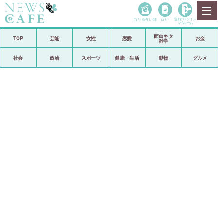
当たる占い師
占い
登録•
ログイン
マイルーム
面白ネタ
ホーム
TOP
芸能
女性
恋愛
お金
雑学
社会
政治
社会
政治
スポーツ
健康・生活
動物
グルメ
経済
海外
芸能
スポーツ
恋愛
ビックリ
コメントポスト
アリ／ナシ
リリース
ショップ
登録・ログイン/マイルーム