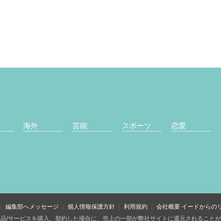
海外
芸能
スポーツ
恋愛
編集部へメッセージ
個人情報保護方針
利用規約
会社概要
イードからの
品/サービスを購入、契約した場合に、売上の一部が弊社サイトに還元されること