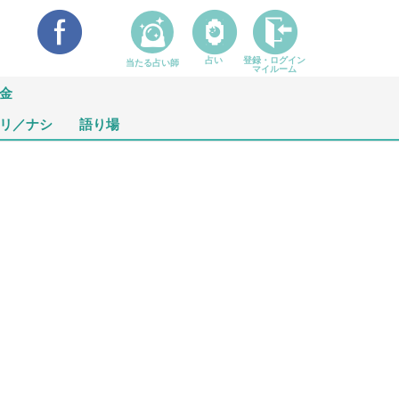
占い
登録・ログイン
当たる占い師
マイルーム
金
リ／ナシ
語り場