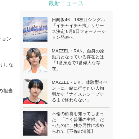
最新ニュース
日向坂46、18枚目シングル
「イチャイチャ虫」リリー
ス決定 8月9日フォーメーシ
ョン発表へ
ション
MAZZEL・RAN、自身の原
動力となっている存在とは
「1番身近で1番偉大な存
りしな
在」
MAZZEL・EIKI、体験型イベ
ントに一緒に行きたい人物
の担当
明かす「ナイスレシーブす
るまで終わらない」
不倫の歓喜を知ってしまっ
た…「ごく普通の主婦」だ
ったのに、独身男性に求め
られて【不倫の清算】