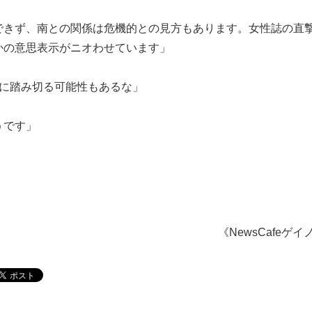
できず、南との関係は危機的との見方もあります。女性誌の直
かの意思表示がニオわせています」
婚に踏み切る可能性もあるな」
うです」
《NewsCafeゲイ