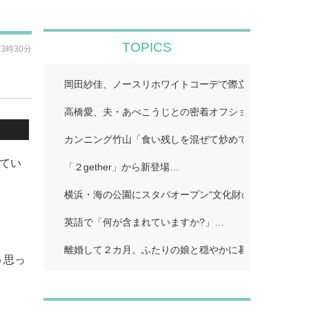
TOPICS
13時30分
岡田紗佳、ノースリホワイトコーデで際立つ美スタイル
高橋愛、夫・あべこうじとの密着オフショット公開「距
カンニング竹山「食い残しを混ぜて炒めて味つけて」…
ってい
「２gether」から新登場…
横浜・海の公園にスタバオープン“文化財のレトロ洋館
英語で「何が含まれていますか?」…
離婚して２カ月。ふたりの娘と穏やかに暮らしていると
う思っ