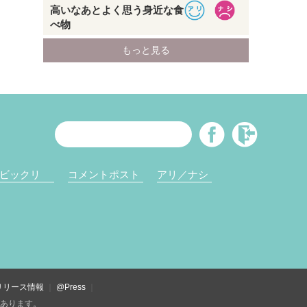
ビックリ
コメントポスト
アリ／ナシ
リリース情報
@Press
があります。