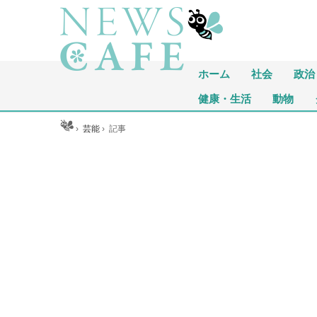
ホーム
社会
政治
健康・生活
動物
ホーム
›
芸能
›
記事