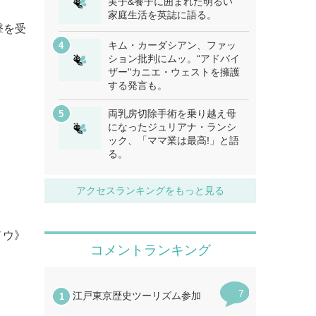
実子&養子に囲まれた明るい
家庭生活を英誌に語る。
撃を受
キム・カーダシアン、ファッ
ション批判にムッ。“アドバイ
ザー"カニエ・ウェストを擁護
する発言も。
両乳房切除手術を乗り越え母
になったジュリアナ・ランシ
ック、「ママ業は最高!」と語
る。
アクセスランキングをもっと見る
ノウ》