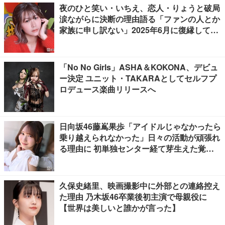
夜のひと笑い・いちえ、恋人・りょうと破局
涙ながらに決断の理由語る「ファンの人とか
家族に申し訳ない」2025年6月に復縁してい
た
「No No Girls」ASHA＆KOKONA、デビュ
ー決定 ユニット・TAKARAとしてセルフプ
ロデュース楽曲リリースへ
日向坂46藤嶌果歩「アイドルじゃなかったら
乗り越えられなかった」日々の活動が頑張れ
る理由に 初単独センター経て芽生えた覚悟
も【「果実の歩幅」インタビュー】
久保史緒里、映画撮影中に外部との連絡控え
た理由 乃木坂46卒業後初主演で母親役に
【世界は美しいと誰かが言った】