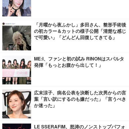
「月曜から夜ふかし」多田さん、整形手術後
の初カラー＆カットの様子公開「清楚な感じ
で可愛い」「どんどん回復してきてる」
ME:I、ファンと初の試み RINONはスパルタ
発揮「もっとお腹から出して！」
広末涼子、病名公表を決断した次男からの言
葉「言い訳にするのも嫌だった」「言うべき
か迷った」
LE SSERAFIM、怒涛のノンストップパフォ