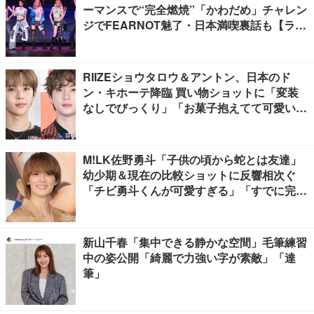
ーマンスで“完全燃焼”「かわだめ」チャレン
ジでFEARNOT魅了・日本満喫裏話も【ライ
ブレポート】
RIIZEショウタロウ＆アントン、日本のド
ン・キホーテ降臨 買い物ショットに「変装
なしでびっくり」「お菓子抱えてて可愛い」
と反響
M!LK佐野勇斗「子供の頃から蛇とは友達」
幼少期＆現在の比較ショットに反響相次ぐ
「チビ勇斗くんが可愛すぎる」「すでに完成
されてる」
新山千春「集中できる静かな空間」毛筆練習
中の姿公開「綺麗で力強い字が素敵」「達
筆」