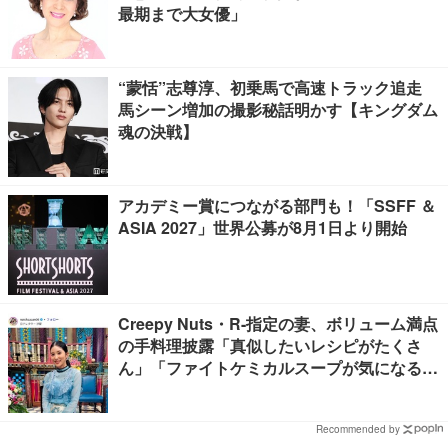
最期まで大女優」
“蒙恬”志尊淳、初乗馬で高速トラック追走
馬シーン増加の撮影秘話明かす【キングダム
魂の決戦】
アカデミー賞につながる部門も！「SSFF ＆
ASIA 2027」世界公募が8月1日より開始
Creepy Nuts・R-指定の妻、ボリューム満点
の手料理披露「真似したいレシピがたくさ
ん」「ファイトケミカルスープが気になる」
の声
Recommended by