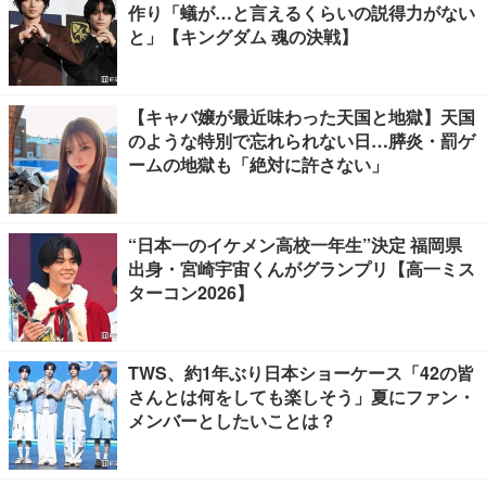
作り「蟻が…と言えるくらいの説得力がない
と」【キングダム 魂の決戦】
【キャバ嬢が最近味わった天国と地獄】天国
のような特別で忘れられない日…膵炎・罰ゲ
ームの地獄も「絶対に許さない」
“日本一のイケメン高校一年生”決定 福岡県
出身・宮崎宇宙くんがグランプリ【高一ミス
ターコン2026】
TWS、約1年ぶり日本ショーケース「42の皆
さんとは何をしても楽しそう」夏にファン・
メンバーとしたいことは？