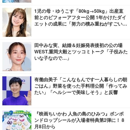
1児の母・ゆうこす「80kg→50kg」出産直
前とのビフォーアフター公開 1年かけたダイ
エットの成果に「努力の積み重ねがすごい」
「頑張りが伝わってくる」と反響
田中みな実、結婚＆妊娠発表後初の公の場
WEST.重岡大毅とツッコミトーク「子役みた
いな子なので…」
有働由美子「こんなもんです一人暮らしの朝
ごはん」野菜を使った手料理公開「作ってみ
たい」「ヘルシーで美味しそう」と反響
『映画ちいかわ 人魚の島のひみつ』ボンボ
ンドロップシールが入場者特典第2弾に！ 8
月8日から