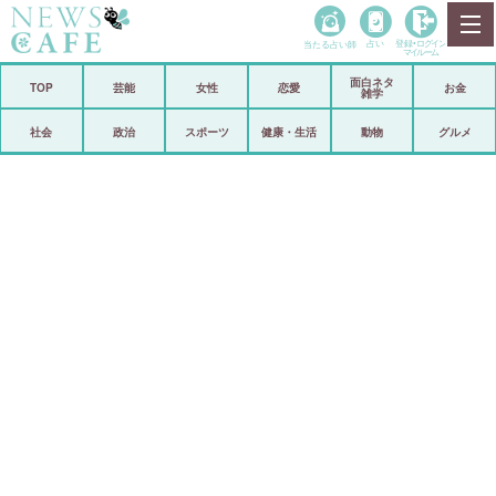
当たる占い師
占い
登録•
ログイン
マイルーム
面白ネタ
ホーム
TOP
芸能
女性
恋愛
お金
雑学
社会
政治
社会
政治
スポーツ
健康・生活
動物
グルメ
経済
海外
芸能
スポーツ
恋愛
ビックリ
コメントポスト
アリ／ナシ
リリース
ショップ
登録・ログイン/マイルーム