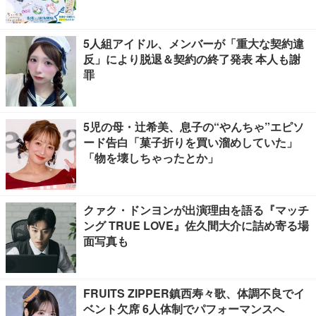
5人組アイドル、メンバーが「重大な契約違
反」により脱退＆契約の終了発表 本人も謝
罪
5児の母・辻希美、息子の“やんちゃ”エピソ
ード告白「菓子折りを買い溜めしていた」
「物を壊しちゃったとか」
クァク・ドンヨンが出演理由を語る『マッチ
ング TRUE LOVE』佐久間大介に詰め寄る場
面写真も
FRUITS ZIPPER鎮西寿々歌、体調不良でイ
ベント欠席 6人体制でパフォーマンスへ