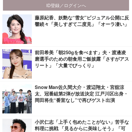
藤原紀香、妖艶な“雪女”ビジュアル公開に反
響続々「美しすぎて二度見」「オーラ凄い」
前田希美「朝250gを食べます」夫・渡邊凌
磨選手のための朝食用ご飯披露「さすがアス
リート」「大量でびっくり」
Snow Man佐久間大介・渡辺翔太・宮舘涼
太、冠番組第2弾が放送決定 江戸川区出身・
岡田将生“番宣なし”で再びゲスト出演
小沢仁志「上手く包めたことがない」苦手な
料理に挑戦 「見るからに美味しそう」「可