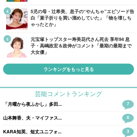
5児の母・辻希美、息子の“やんちゃ”エピソード告
白「菓子折りを買い溜めしていた」「物を壊しち
ゃったとか」
元宝塚トップスター寿美花代さん死去 享年94 息
子・高嶋政宏＆政伸がコメント「最期の最期まで
大女優」
ランキングをもっと見る