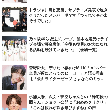
トラジャ川島如恵留、サプライズ発表で泣き
そうだったメンバー明かす「つられて涙が出
そうでした」
乃木坂46ら坂道グループ、熊本地震受けライ
ブ会場で募金実施「今後も復興のお力になれ
る活動を続けていきたい」【会場一覧】
曽野舜太、守りたい存在はM!LK「メンバー
全員が僕にとってのヒーロー」と語る理由
【「仮面ライダーゼッツ さよならのミッシ
ョン」インタビュー】
杉浦太陽、次女・夢空ちゃんとの「帰宅後の
団らん」ショット公開に「おめめクリクリ」
「これは疲れが吹き飛びますね」の声