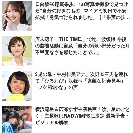
日向坂46藤嶌果歩、1st写真集撮影で見つけ
た“自分の好きなもの” マイアミ初日で不安
払拭「勇気づけられました」【「果実の歩
幅」インタビュー】
広末涼子「THE TIME,」で地上波復帰 今後
の芸能活動に言及「自分の弱い部分だったり
不甲斐なさを感じたことで…」
3児の母・中村仁美アナ、次男＆三男を連れ
て「ひるおび」収録へ「素敵な社会見学」
「パパ似かな」の声
横浜流星＆広瀬すず主演映画「汝、星のごと
く」主題歌はRADWIMPSに決定 最新予告・
ビジュアル解禁