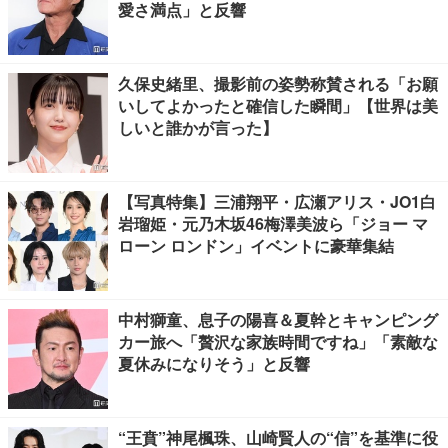
愛さ満点」と反響
久保史緒里、撮影前の姿勢称賛される「お願
いしてよかったと確信した瞬間」【世界は美
しいと誰かが言った】
【写真特集】三浦翔平・広瀬アリス・JO1白
岩瑠姫・元乃木坂46梅澤美波ら「ジョー マ
ローン ロンドン」イベントに豪華集結
中村獅童、息子の陽喜＆夏幹とキャンピング
カー旅へ「贅沢な家族時間ですね」「素敵な
夏休みになりそう」と反響
“王賁”神尾楓珠、山崎賢人の“信”を基準に役