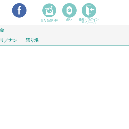
占い
登録・ログイン
当たる占い師
マイルーム
金
リ／ナシ
語り場