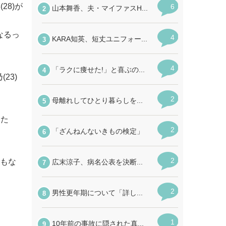
28)が
なるっ
23)
てた
度もな