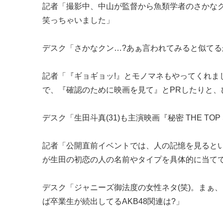
記者「撮影中、中山が監督から魚類学者のさかなク
笑っちゃいました」
デスク「さかなクン…?あぁ言われてみると似てる
記者「『ギョギョッ!』とモノマネもやってくれ
で、『確認のために映画を見て』とPRしたりと、
デスク「生田斗真(31)も主演映画『秘密 THE TO
記者「公開直前イベントでは、人の記憶を見るとい
が生田の初恋の人の名前やタイプを具体的に当て
デスク「ジャニーズ御法度の女性ネタ(笑)。まぁ
ば卒業生が続出してるAKB48関連は?」