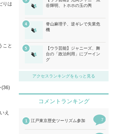
だりは
谷輝明、トホホの玉の輿
脊山麻理子、逆ギレで失業危
機
うこと
【ウラ芸能】ジャニーズ、舞
台の「政治利用」にブーイン
グ
アクセスランキングをもっと見る
36)
といえ