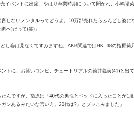
発売イベントに出席。やはり卒業時期について聞かれ、小嶋陽菜(
言しないメンタルってどうよ。10万部売れたらふんどし姿に
調べ)だって(笑)」
どし姿は見なくてすみますね。AKB関連ではHKT48の指原莉乃(
ントに、お笑いコンビ、チュートリアルの徳井義実(41)と出
たんですが、指原は『40代の男性とベッドに入ったことが1
ガンあるみたいな言い方。20代は?』とブッこみました」