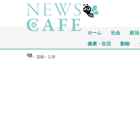
ホーム
社会
政治
健康・生活
動物
ホーム
›
芸能
›
記事