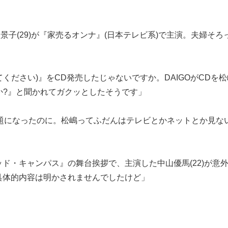
景子(29)が『家売るオンナ』(日本テレビ系)で主演。夫婦そろ
てください)』をCD発売したじゃないですか。DAIGOがCDを
か?』と聞かれてガクッとしたそうです」
話題になったのに。松嶋ってふだんはテレビとかネットとか見な
ド・キャンパス』の舞台挨拶で、主演した中山優馬(22)が意
具体的内容は明かされませんでしたけど」