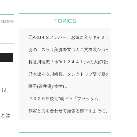
TOPICS
12時29分
元AKB４８メンバー、お気に入りキャミワンピで美スタ
あの、スラリ美脚際立つミニ丈衣装ショット公開「二度
長谷川理恵「ホ"#１２４４１;ンの大好物ナホ"#１２４４
乃木坂４６川崎桜、タンクトップ姿で夏のワンシーン再現
咲子(蒼井優)"樹生(…
トは、
２０２６年後期“朝ドラ「ブラッサム」…
作家と力を合わせて頑張る部下をよそに、上司は陰で悪
員とは