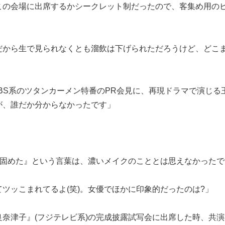
この会場に出席するかシークレット制だったので、客集め用の
だから生で見られなくとも溜飲は下げられただろうけど、どこ
TBS系のツタンカーメン特番のPR会見に、再現ドラマで演じる
が、誰だか分からなかったです」
ら固めた』という言葉は、濃いメイクのこととは思えなかった
ツッこまれてるよ(笑)。女優でほかに印象的だったのは?」
吉良奈津子』(フジテレビ系)の完成披露試写会に出席した時、共