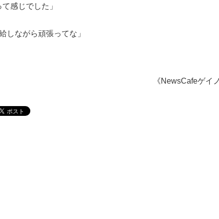
って感じでした」
補給しながら頑張ってな」
《NewsCafeゲイ