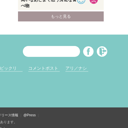
ビックリ
コメントポスト
アリ／ナシ
リリース情報
@Press
があります。