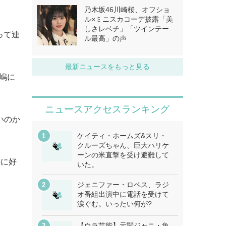
乃木坂46川崎桜、オフショ
ル×ミニスカコーデ披露「美
しさレベチ」「ツインテー
って連
ル最高」の声
最新ニュースをもっと見る
松嶋に
ニュースアクセスランキング
いのか
ケイティ・ホームズ&スリ・
クルーズちゃん、巨大ハリケ
ーンの米直撃を受け避難して
外に好
いた。
ジェニファー・ロペス、ラジ
オ番組出演中に電話を受けて
涙ぐむ。いったい何が?
【ウラ芸能】元関ジャニ・魚