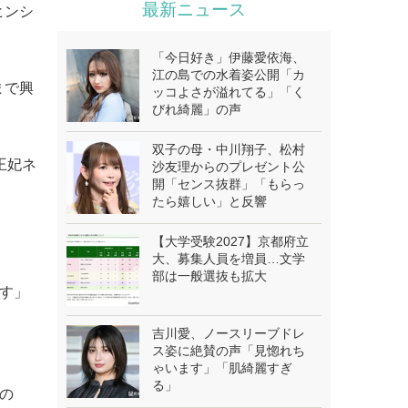
最新ニュース
ヒンシ
「今日好き」伊藤愛依海、
江の島での水着姿公開「カ
まで興
ッコよさが溢れてる」「く
びれ綺麗」の声
双子の母・中川翔子、松村
王妃ネ
沙友理からのプレゼント公
開「センス抜群」「もらっ
たら嬉しい」と反響
【大学受験2027】京都府立
大、募集人員を増員…文学
部は一般選抜も拡大
です」
吉川愛、ノースリーブドレ
ス姿に絶賛の声「見惚れち
ゃいます」「肌綺麗すぎ
る」
演の