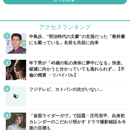
アクセスランキング
中島歩、“明治時代の文豪”の玄孫だった「教科書
にも載っている」名前も先祖に由来
年下男が「45歳の私の身体に夢中になる」快楽。
破滅に向かうと分かっていても逃れられず…【不
倫の精算 ・リバイバル】
フジテレビ、カトパンの次がいない…
「仮面ライダーガヴ」で話題・庄司浩平、自身初
カレンダーのこだわり明かす ドラマ撮影秘話＆今
後の目標も