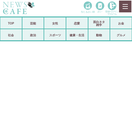
当たる占い師
占い
登録•
ログイン
マイルーム
面白ネタ
ホーム
TOP
芸能
女性
恋愛
お金
雑学
社会
政治
社会
政治
スポーツ
健康・生活
動物
グルメ
経済
海外
芸能
スポーツ
恋愛
ビックリ
コメントポスト
アリ／ナシ
リリース
ショップ
登録・ログイン/マイルーム