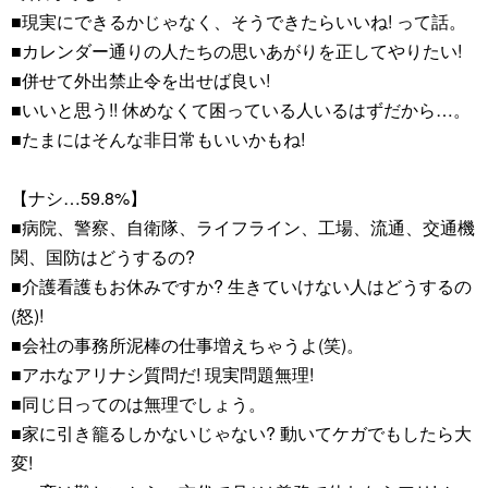
■現実にできるかじゃなく、そうできたらいいね! って話。
■カレンダー通りの人たちの思いあがりを正してやりたい!
■併せて外出禁止令を出せば良い!
■いいと思う!! 休めなくて困っている人いるはずだから…。
■たまにはそんな非日常もいいかもね!
【ナシ…59.8%】
■病院、警察、自衛隊、ライフライン、工場、流通、交通機
関、国防はどうするの?
■介護看護もお休みですか? 生きていけない人はどうするの
(怒)!
■会社の事務所泥棒の仕事増えちゃうよ(笑)。
■アホなアリナシ質問だ! 現実問題無理!
■同じ日ってのは無理でしょう。
■家に引き籠るしかないじゃない? 動いてケガでもしたら大
変!