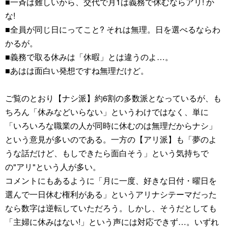
■一斉は難しいから、交代で月1は義務で休むならアリ! か
な!
■全員が同じ日にってこと? それは無理。日を選べるならわ
かるが。
■義務で取る休みは「休暇」とは違うのよ…。
■あはは面白い発想ですね無理だけど。
ご覧のとおり【ナシ派】約6割の多数派となっているが、も
ちろん「休みなどいらない」というわけではなく、単に
「いろいろな職業の人が同時に休むのは無理だからナシ」
という意見が多いのである。一方の【アリ派】も「夢のよ
うな話だけど、もしできたら面白そう」という気持ちで
の"アリ"という人が多い。
コメントにもあるように「月に一度、好きな日付・曜日を
選んで一日休む権利がある」というアリナシテーマだった
なら数字は逆転していただろう。しかし、そうだとしても
「主婦に休みはない!」という声には対応できず…。いずれ