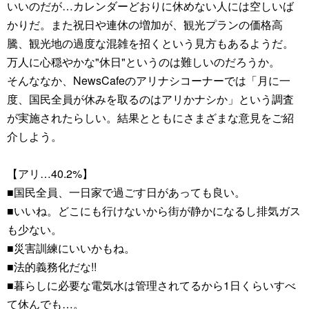
いいのだが…カレンダーどおりに休めない人には空しいば
かりだ。また祝日や連休の増加が、観光プランの価格高
騰、観光地の過度な混雑を招くという見方もあるようだ。
万人に心穏やかな"休日"というのは難しいのだろうか。
そんななか、NewsCafeのアリナシコーナーでは「月に一
度、国民全員が休みを取るのはアリかナシか」という調査
が実施されたらしい。結果とともにさまざまな意見をご紹
介しよう。
【アリ…40.2%】
■国民全員、一日家で過ごす日があっても良い。
■いいね。どこにも行けないから街が静かになるし排気ガス
も少ない。
■災害訓練にいいかもね。
■法的義務化だな!!
■暮らしに必要な電気水は管理されてるから1日くらいすべ
て休んでも…。