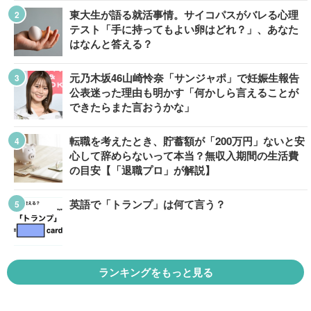
東大生が語る就活事情。サイコパスがバレる心理
テスト「手に持ってもよい卵はどれ？」、あなた
はなんと答える？
元乃木坂46山崎怜奈「サンジャポ」で妊娠生報告
公表迷った理由も明かす「何かしら言えることが
できたらまた言おうかな」
転職を考えたとき、貯蓄額が「200万円」ないと安
心して辞めらないって本当？無収入期間の生活費
の目安【「退職プロ」が解説】
英語で「トランプ」は何て言う？
ランキングをもっと見る