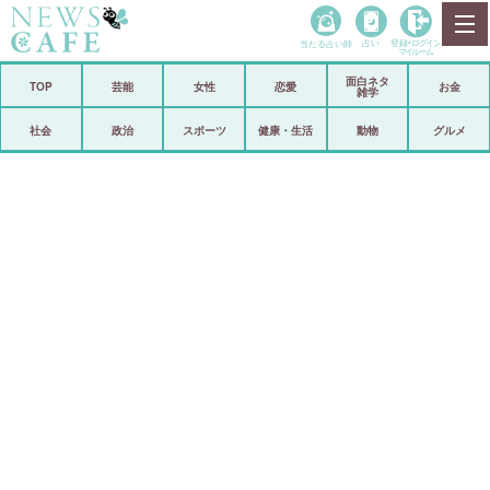
当たる占い師
占い
登録•
ログイン
マイルーム
面白ネタ
ホーム
TOP
芸能
女性
恋愛
お金
雑学
社会
政治
社会
政治
スポーツ
健康・生活
動物
グルメ
経済
海外
芸能
スポーツ
恋愛
ビックリ
コメントポスト
アリ／ナシ
リリース
ショップ
登録・ログイン/マイルーム