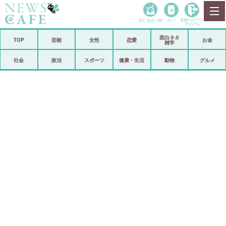
当たる占い師
占い
登録•
ログイン
マイルーム
面白ネタ
ホーム
TOP
芸能
女性
恋愛
お金
雑学
社会
政治
社会
政治
スポーツ
健康・生活
動物
グルメ
経済
海外
芸能
スポーツ
恋愛
ビックリ
コメントポスト
アリ／ナシ
リリース
ショップ
登録・ログイン/マイルーム