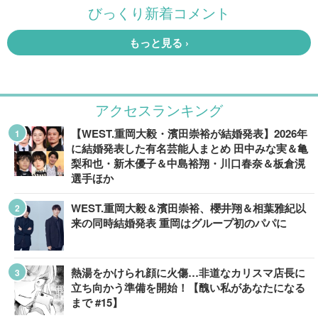
アクセスランキング
【WEST.重岡大毅・濱田崇裕が結婚発表】2026年
に結婚発表した有名芸能人まとめ 田中みな実＆亀
梨和也・新木優子＆中島裕翔・川口春奈＆板倉滉
選手ほか
WEST.重岡大毅＆濱田崇裕、櫻井翔＆相葉雅紀以
来の同時結婚発表 重岡はグループ初のパパに
熱湯をかけられ顔に火傷…非道なカリスマ店長に
立ち向かう準備を開始！【醜い私があなたになる
まで #15】