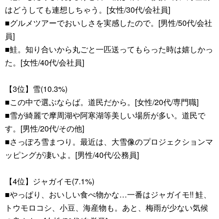
はどうしても連想しちゃう。[女性/30代/会社員]
■グルメツアーでおいしさを実感したので。[男性/50代/会社
員]
■鮭。知り合いから丸ごと一匹送ってもらった時は嬉しかっ
た。[女性/40代/会社員]
【3位】雪(10.3%)
■この中で選ぶならば。道民だから。[女性/20代/専門職]
■雪が綺麗で摩周湖や阿寒湖等美しい場所が多い。道民で
す。[男性/20代/その他]
■さっぽろ雪まつり。最近は、大雪像のプロジェクションマ
ッピングが凄いよ。[男性/40代/公務員]
【4位】ジャガイモ(7.1%)
■やっぱり、おいしい食べ物かな…一番はジャガイモ!! 鮭、
トウモロコシ、小豆、海産物も。あと、梅雨が少ない気候