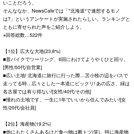
いことだろう。
そんななか、NewsCafeでは「"北海道"で連想するモノ
は?」というアンケートが実施されたらしい。ランキングと
ともに寄せられた声をご紹介しよう。
※回答総数…522件
【1位】広大な大地(23.8%)
■昔バイクでツーリング、6回にわけてようやくひと回り。
[男性/50代/自営業]
■広い土地! 北海道に旅行に行った際…苫小牧の辺をバスで
走ってる時…広々とした一本道にビックリ! あの広さ、緑は
名古屋では有り得ない![女性/40代/その他]
■憧れの土地です。一生に1年でいいから住んでみたい![女
性/20代/会社員]
【2位】海産物(19.2%)
■他にもたくさんあるけど食べ物は断トツ(笑)。特に海産物