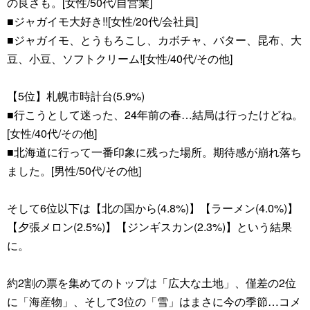
の良さも。[女性/50代/自営業]
■ジャガイモ大好き!![女性/20代/会社員]
■ジャガイモ、とうもろこし、カボチャ、バター、昆布、大
豆、小豆、ソフトクリーム![女性/40代/その他]
【5位】札幌市時計台(5.9%)
■行こうとして迷った、24年前の春…結局は行ったけどね。
[女性/40代/その他]
■北海道に行って一番印象に残った場所。期待感が崩れ落ち
ました。[男性/50代/その他]
そして6位以下は【北の国から(4.8%)】【ラーメン(4.0%)】
【夕張メロン(2.5%)】【ジンギスカン(2.3%)】という結果
に。
約2割の票を集めてのトップは「広大な土地」、僅差の2位
に「海産物」、そして3位の「雪」はまさに今の季節…コメ