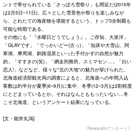
ントで寄せられている「さっぽろ雪祭り」も間近だ(2015年
は2月5日~11日)。広々とした雪景色や祭りを楽しみなが
ら、とれたての海産物を堪能するという、トップ3全制覇も
可能な時期である。
その他にも「『水曜日どうでしょう』。ご存知、大泉洋」
「GLAYです」「でっかいどー(古っ)」「知床や大雪山、阿
寒湖、摩周湖、釧路湿原といった手付かずの自然が魅力
的」「すすきの(笑)」「網走刑務所。スミマセン…」「白い
恋人!」などなど、様々な"北の大地"の魅力が挙げられた。
北海道経済部観光局の調査によると、北海道への年間入込
客数は約半分が夏季(6~9月)に集中、冬季(12~3月)は2割程度
にとどまっているとか。それはなんとももったいない…冬
こそ北海道、というアンケート結果になっている。
[文・能井丸鴻]
《Newscafeアンケート》