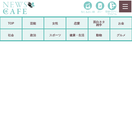
当たる占い師
占い
登録•
ログイン
マイルーム
面白ネタ
ホーム
TOP
芸能
女性
恋愛
お金
雑学
社会
政治
社会
政治
スポーツ
健康・生活
動物
グルメ
経済
海外
芸能
スポーツ
恋愛
ビックリ
コメントポスト
アリ／ナシ
リリース
ショップ
登録・ログイン/マイルーム