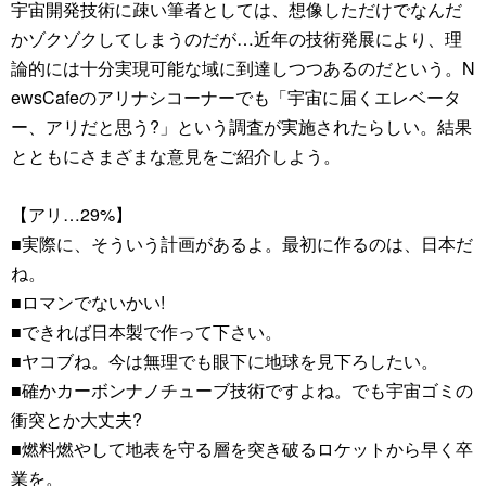
宇宙開発技術に疎い筆者としては、想像しただけでなんだ
かゾクゾクしてしまうのだが…近年の技術発展により、理
論的には十分実現可能な域に到達しつつあるのだという。N
ewsCafeのアリナシコーナーでも「宇宙に届くエレベータ
ー、アリだと思う?」という調査が実施されたらしい。結果
とともにさまざまな意見をご紹介しよう。
【アリ…29%】
■実際に、そういう計画があるよ。最初に作るのは、日本だ
ね。
■ロマンでないかい!
■できれば日本製で作って下さい。
■ヤコブね。今は無理でも眼下に地球を見下ろしたい。
■確かカーボンナノチューブ技術ですよね。でも宇宙ゴミの
衝突とか大丈夫?
■燃料燃やして地表を守る層を突き破るロケットから早く卒
業を。