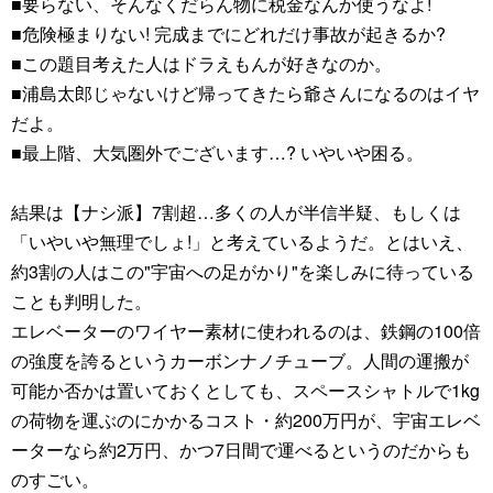
■要らない、そんなくだらん物に税金なんか使うなよ!
■危険極まりない! 完成までにどれだけ事故が起きるか?
■この題目考えた人はドラえもんが好きなのか。
■浦島太郎じゃないけど帰ってきたら爺さんになるのはイヤ
だよ。
■最上階、大気圏外でございます…? いやいや困る。
結果は【ナシ派】7割超…多くの人が半信半疑、もしくは
「いやいや無理でしょ!」と考えているようだ。とはいえ、
約3割の人はこの"宇宙への足がかり"を楽しみに待っている
ことも判明した。
エレベーターのワイヤー素材に使われるのは、鉄鋼の100倍
の強度を誇るというカーボンナノチューブ。人間の運搬が
可能か否かは置いておくとしても、スペースシャトルで1kg
の荷物を運ぶのにかかるコスト・約200万円が、宇宙エレベ
ーターなら約2万円、かつ7日間で運べるというのだからも
のすごい。