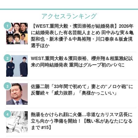
アクセスランキング
【WEST.重岡大毅・濱田崇裕が結婚発表】2026年
に結婚発表した有名芸能人まとめ 田中みな実＆亀
梨和也・新木優子＆中島裕翔・川口春奈＆板倉滉
選手ほか
WEST.重岡大毅＆濱田崇裕、櫻井翔＆相葉雅紀以
来の同時結婚発表 重岡はグループ初のパパに
佐藤二朗「33年間で初めて」妻との“ノロケ砲”に
反響続々「威力抜群」「奥様かっこいい」
熱湯をかけられ顔に火傷…非道なカリスマ店長に
立ち向かう準備を開始！【醜い私があなたになる
まで #15】