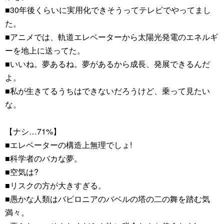
■30年後くらいに実用化できそうってテレビでやってまし
た。
■アニメでは、軌道エレベーターから太陽光発電のエネルギ
ーを地上に送ってた。
■いいね。夢あるね。夢があるから成長、発展できるんだ
よ。
■私が生きてるうちはできないだろうけど、乗って見たい
な。
【ナシ…71%】
■エレベーターの構造上無理でしょ!
■科学者のバカな夢。
■空気は?
■リスクの方が大きすぎる。
■愚かな人類はバビロニアのバベルの塔の二の舞を踏む気
満々。