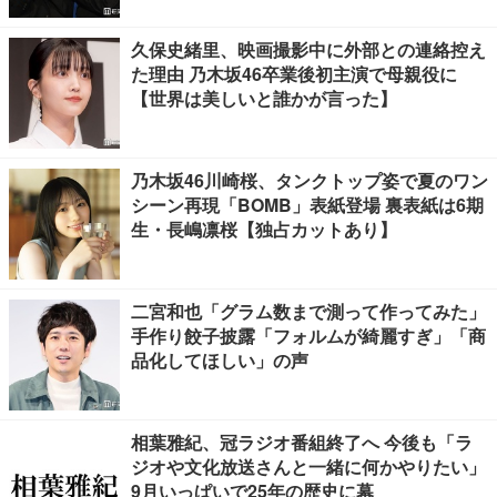
久保史緒里、映画撮影中に外部との連絡控え
た理由 乃木坂46卒業後初主演で母親役に
【世界は美しいと誰かが言った】
乃木坂46川崎桜、タンクトップ姿で夏のワン
シーン再現「BOMB」表紙登場 裏表紙は6期
生・長嶋凛桜【独占カットあり】
二宮和也「グラム数まで測って作ってみた」
手作り餃子披露「フォルムが綺麗すぎ」「商
品化してほしい」の声
相葉雅紀、冠ラジオ番組終了へ 今後も「ラ
ジオや文化放送さんと一緒に何かやりたい」
9月いっぱいで25年の歴史に幕