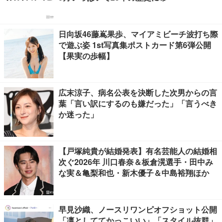
日向坂46藤嶌果歩、マイアミビーチ波打ち際
で遊ぶ姿 1st写真集ポストカード第6弾公開
【果実の歩幅】
広末涼子、病名公表を決断した次男からの言
葉「言い訳にするのも嫌だった」「言うべき
か迷った」
【戸塚純貴が結婚発表】有名芸能人の結婚相
次ぐ2026年 川口春奈＆板倉滉選手・田中み
な実＆亀梨和也・新木優子＆中島裕翔ほか
早見沙織、ノースリワンピオフショット公開
「凛としててかっこいい」「スタイル抜群」