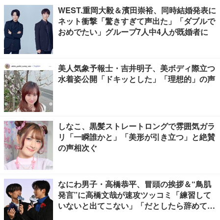
WEST.重岡大毅＆濱田崇裕、同時結婚発表に
ネット衝撃「驚きすぎて声出た」「ダブルで
おめでたい」グループ7人中4人が既婚者に
美人気象予報士・吉井明子、美ボディ際立つ
水着姿公開「ドキッとした」「理想的」の声
しなこ、黒髪ストレートロングで雰囲気ガラ
リ「一瞬誰かと」「美形が引き立つ」と絶賛
の声相次ぐ
なにわ男子・高橋恭平、冒頭の挨拶＆“鳥肌
発言”に高橋文哉が速攻ツッコミ「練習して
いないと出てこない」「だとしたら辞めてく
ださい」【ブルーロック】