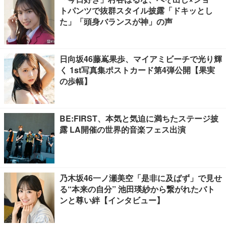
トパンツで抜群スタイル披露「ドキッとし
た」「頭身バランスが神」の声
日向坂46藤嶌果歩、マイアミビーチで光り輝
く 1st写真集ポストカード第4弾公開【果実
の歩幅】
BE:FIRST、本気と気迫に満ちたステージ披
露 LA開催の世界的音楽フェス出演
乃木坂46一ノ瀬美空「是非に及ばず」で見せ
る“本来の自分” 池田瑛紗から繋がれたバト
ンと尊い絆【インタビュー】