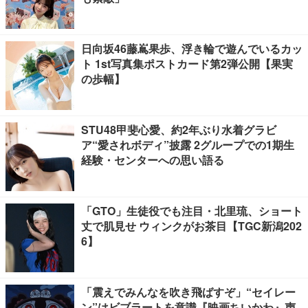
日向坂46藤嶌果歩、浮き輪で遊んでいるカッ
ト 1st写真集ポストカード第2弾公開【果実
の歩幅】
STU48甲斐心愛、約2年ぶり水着グラビ
ア“愛されボディ”披露 2グループでの1期生
経験・センターへの思い語る
「GTO」生徒役でも注目・北里琉、ショート
丈で肌見せ ウィンクがお茶目【TGC新潟202
6】
「震えでみんなを吹き飛ばすぞ」“セイレー
ン”はビブラートを意識『映画ちいかわ』声