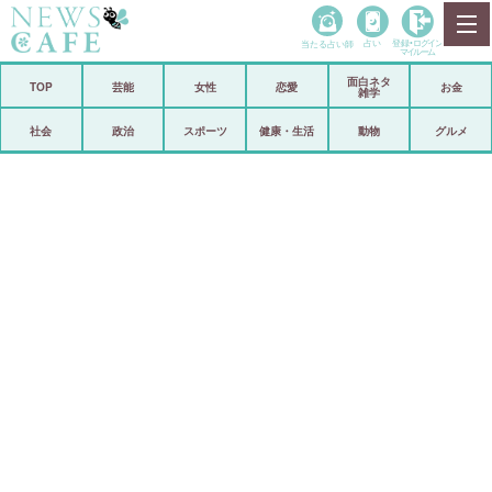
当たる占い師
占い
登録•
ログイン
マイルーム
面白ネタ
ホーム
TOP
芸能
女性
恋愛
お金
雑学
社会
政治
社会
政治
スポーツ
健康・生活
動物
グルメ
経済
海外
芸能
スポーツ
恋愛
ビックリ
コメントポスト
アリ／ナシ
リリース
ショップ
登録・ログイン/マイルーム