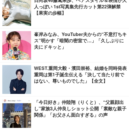
日向坂46藤嶌果歩、ヘアスタイル＆表情が大
人っぽい 1st写真集先行カット第22弾解禁
【果実の歩幅】
峯岸みなみ、YouTuber夫からの“不意打ちキ
ス”明かす「暗闇の密室で…」「久しぶりに
夫にドキッと」
WEST.重岡大毅・濱田崇裕、結婚を同時発表
重岡は第1子誕生伝える「決して当たり前で
はない、尊いものでした」【全文】
「今日好き」仲陸翔（りくと）、“父親顔出
し”家族3人仲良しショット公開「素敵な親子
関係」「お父さん面白すぎる」の声