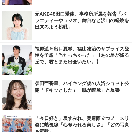
元AKB48田口愛佳、事務所所属を報告「バ
ラエティーやラジオ、舞台など沢山の経験を
出来るよう挑戦」
福原遥＆出口夏希、福山雅治のサプライズ登
場を予想「当たっちゃった」【あの星が降る
丘で、君とまた出会いたい。】
須田亜香里、ハイキング後の入浴ショット公
開「ドキッとした」「肌が綺麗」と反響
「今日好き」表すみれ、美肩際立つノースリ
姿に熱視線「心奪われる美しさ」「どの写真
も素敵」