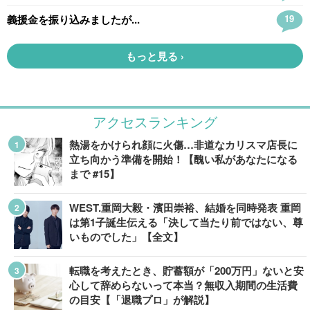
アクセスランキング
熱湯をかけられ顔に火傷…非道なカリスマ店長に
立ち向かう準備を開始！【醜い私があなたになる
まで #15】
WEST.重岡大毅・濱田崇裕、結婚を同時発表 重岡
は第1子誕生伝える「決して当たり前ではない、尊
いものでした」【全文】
転職を考えたとき、貯蓄額が「200万円」ないと安
心して辞めらないって本当？無収入期間の生活費
の目安【「退職プロ」が解説】