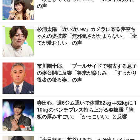
の声
杉浦太陽「近い近いw」カメラに寄る夢空ち
ゃんの姿披露「無邪気さがたまらない」「全
てが愛おしい」の声
市川團十郎、 プールサイドで稽古する息子
の姿公開に反響「将来が楽しみ」「すっかり
役者の後ろ姿」の声
寺田心、週6ジム通いで体重62kg→82kgに 1
10kgのベンチプレス持ち上げる姿披露「胸
板の厚みすごい」「かっこいい」と反響
「今日好き」村谷はるな、へそ出し×ショー