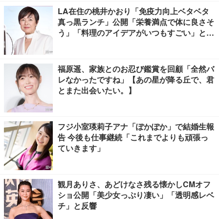
LA在住の桃井かおり「免疫力向上ベタベタ
真っ黒ランチ」公開「栄養満点で体に良さそ
う」「料理のアイデアがいつもすごい」と反
響
福原遥、家族とのお忍び鑑賞を回顧「全然バ
レなかったですね」【あの星が降る丘で、君
とまた出会いたい。】
フジ小室瑛莉子アナ「ぽかぽか」で結婚生報
告 今後も仕事継続「これまでよりも頑張っ
ていきます」
観月ありさ、あどけなさ残る懐かしCMオフ
ショ公開「美少女っぷり凄い」「透明感レベ
チ」と反響