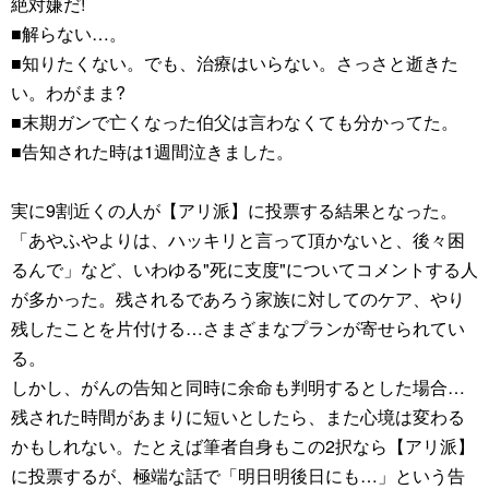
絶対嫌だ!
■解らない…。
■知りたくない。でも、治療はいらない。さっさと逝きた
い。わがまま?
■末期ガンで亡くなった伯父は言わなくても分かってた。
■告知された時は1週間泣きました。
実に9割近くの人が【アリ派】に投票する結果となった。
「あやふやよりは、ハッキリと言って頂かないと、後々困
るんで」など、いわゆる"死に支度"についてコメントする人
が多かった。残されるであろう家族に対してのケア、やり
残したことを片付ける…さまざまなプランが寄せられてい
る。
しかし、がんの告知と同時に余命も判明するとした場合…
残された時間があまりに短いとしたら、また心境は変わる
かもしれない。たとえば筆者自身もこの2択なら【アリ派】
に投票するが、極端な話で「明日明後日にも…」という告