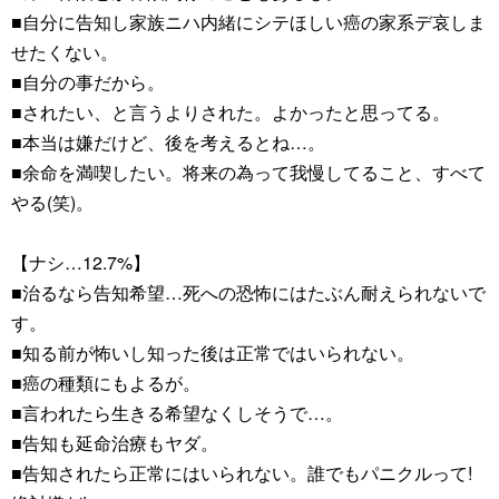
■自分に告知し家族ニハ内緒にシテほしい癌の家系デ哀しま
せたくない。
■自分の事だから。
■されたい、と言うよりされた。よかったと思ってる。
■本当は嫌だけど、後を考えるとね…。
■余命を満喫したい。将来の為って我慢してること、すべて
やる(笑)。
【ナシ…12.7%】
■治るなら告知希望…死への恐怖にはたぶん耐えられないで
す。
■知る前が怖いし知った後は正常ではいられない。
■癌の種類にもよるが。
■言われたら生きる希望なくしそうで…。
■告知も延命治療もヤダ。
■告知されたら正常にはいられない。誰でもパニクルって!