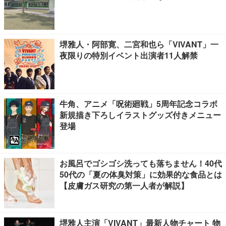
堺雅人・阿部寛、二宮和也ら「VIVANT」一
夜限りの特別イベント出演者11人解禁
牛角、アニメ「呪術廻戦」5周年記念コラボ
新規描き下ろしイラストグッズ付きメニュー
登場
お風呂でゴシゴシ洗っても落ちません！40代
50代の「夏の体臭対策」に効果的な食品とは
【皮膚ガス研究の第一人者が解説】
堺雅人主演「VIVANT」最新人物チャート 物