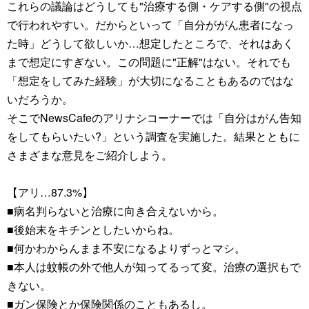
これらの議論はどうしても"治療する側・ケアする側"の視点
で行われやすい。だからといって「自分ががん患者になっ
た時」どうして欲しいか…想定したところで、それはあく
まで想定にすぎない。この問題に"正解"はない。それでも
「想定をしてみた経験」が大切になることもあるのではな
いだろうか。
そこでNewsCafeのアリナシコーナーでは「自分はがん告知
をしてもらいたい?」という調査を実施した。結果とともに
さまざまな意見をご紹介しよう。
【アリ…87.3%】
■病名判らないと治療に向き合えないから。
■後始末をキチンとしたいからね。
■何かわからんまま不安になるよりずっとマシ。
■本人は蚊帳の外で他人が知ってるって変。治療の選択もで
きない。
■ガン保険とか保険関係のこともあるし。