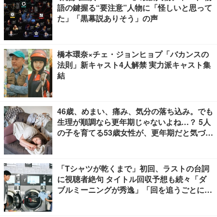
語の鍵握る“要注意”人物に「怪しいと思って
た」「黒幕説ありそう」の声
橋本環奈×チェ・ジョンヒョプ「バカンスの
法則」新キャスト4人解禁 実力派キャスト集
結
46歳、めまい、痛み、気分の落ち込み。でも
生理が順調なら更年期じゃないよね…？ 5人
の子を育てる53歳女性が、更年期だと気づく
までに4年かかった理由【100人の更年期・
リバイバル】
「Tシャツが乾くまで」初回、ラストの台詞
に視聴者絶句 タイトル回収予想も続々「ダ
ブルミーニングが秀逸」「回を追うごとに意
味が変わっていきそう」