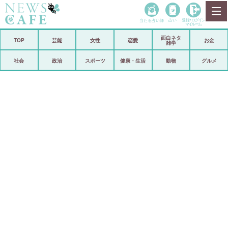
当たる占い師
占い
登録•
ログイン
マイルーム
面白ネタ
ホーム
TOP
芸能
女性
恋愛
お金
雑学
社会
政治
社会
政治
スポーツ
健康・生活
動物
グルメ
経済
海外
芸能
スポーツ
恋愛
ビックリ
コメントポスト
アリ／ナシ
リリース
ショップ
登録・ログイン/マイルーム