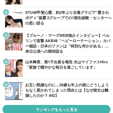
STU48甲斐心愛、約2年ぶり水着グラビア“愛され
ボディ”披露 2グループでの1期生経験・センターへ
の思い語る
【ブルーノ・マーズWEB独占インタビュー】ベル
リンで直撃 AKB48「ヘビーローテーション」カバ
ー秘話・日本のファンは「特別な何かがある」…
来日公演への期待語る
山本舞香、第1子出産を報告 夫はマイファスHiro
「家族で穏やかな毎日を過ごしています」
お互い既婚なのに…29歳も年上の彼にどうしよう
もなく惹かれてしまった理由とは【なぜ彼女は離
婚したのか？ #42】
ランキングをもっと見る