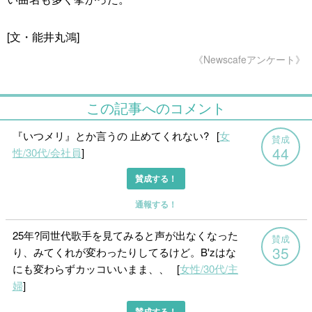
[文・能井丸鴻]
《Newscafeアンケート》