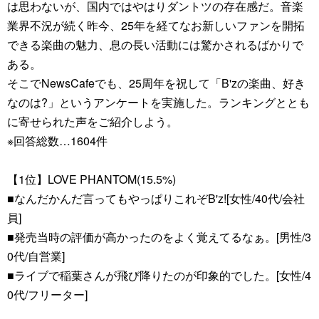
は思わないが、国内ではやはりダントツの存在感だ。音楽
業界不況が続く昨今、25年を経てなお新しいファンを開拓
できる楽曲の魅力、息の長い活動には驚かされるばかりで
ある。
そこでNewsCafeでも、25周年を祝して「B'zの楽曲、好き
なのは?」というアンケートを実施した。ランキングととも
に寄せられた声をご紹介しよう。
※回答総数…1604件
【1位】LOVE PHANTOM(15.5%)
■なんだかんだ言ってもやっぱりこれぞB'z![女性/40代/会社
員]
■発売当時の評価が高かったのをよく覚えてるなぁ。[男性/3
0代/自営業]
■ライブで稲葉さんが飛び降りたのが印象的でした。[女性/4
0代/フリーター]