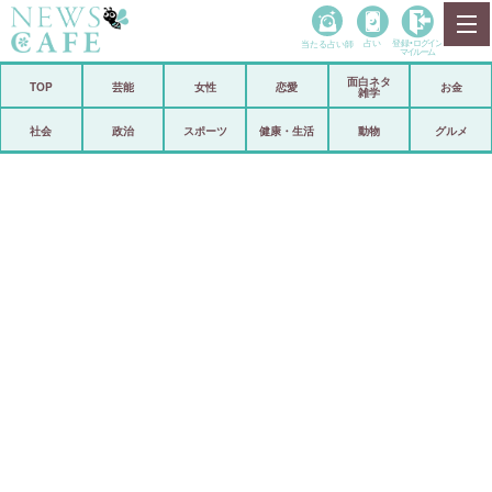
当たる占い師
占い
登録•
ログイン
マイルーム
面白ネタ
ホーム
TOP
芸能
女性
恋愛
お金
雑学
社会
政治
社会
政治
スポーツ
健康・生活
動物
グルメ
経済
海外
芸能
スポーツ
恋愛
ビックリ
コメントポスト
アリ／ナシ
リリース
ショップ
登録・ログイン/マイルーム