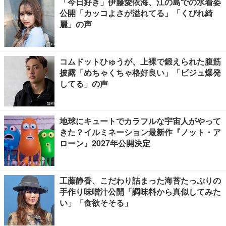
「今日好き」伊藤愛依海、江の島での水着姿
公開「カッコよさが溢れてる」「くびれ綺
麗」の声
コムドットひゅうが、上裸で鍛えられた腹筋
披露「めちゃくちゃ格好良い」「ビジュ爆発
してる」の声
地球にキュートでカラフルな宇宙人がやって
きた？イルミネーション最新作『ノット・ア
ローン』2027年公開決定
工藤静香、こだわり詰まった海苔たっぷりの
手作り味噌汁公開「調味料から真似してみた
い」「食欲そそる」