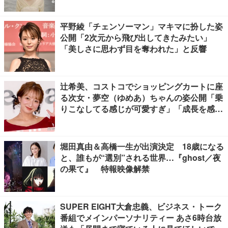
平野綾「チェンソーマン」マキマに扮した姿
公開「2次元から飛び出してきたみたい」
「美しさに思わず目を奪われた」と反響
辻希美、コストコでショッピングカートに座
る次女・夢空（ゆめあ）ちゃんの姿公開「乗
りこなしてる感じが可愛すぎ」「成長を感じ
る」の声
堀田真由＆高橋一生が出演決定 18歳になる
と、誰もが“選別”される世界…『ghost／夜
の果て』 特報映像解禁
SUPER EIGHT大倉忠義、ビジネス・トーク
番組でメインパーソナリティー あさ6時台放