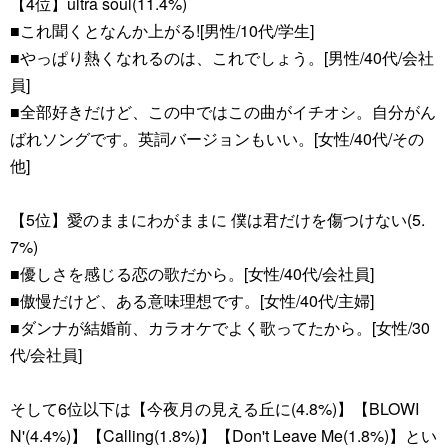
【4位】ultra soul(11.4%)
■これ聞くとなんか上がる![男性/10代/学生]
■やっぱり熱くなれるのは、これでしょう。[男性/40代/会社
員]
■全部好きだけど、この中ではこの曲がイチオシ。自分がん
ばれソングです。英詞バージョンもいい。[女性/40代/その
他]
【5位】愛のままにわがままに 僕は君だけを傷つけない(5.
7%)
■優しさを感じる恋の歌だから。[女性/40代/会社員]
■傲慢だけど、ある意味理想です。[女性/40代/主婦]
■ダンナが結婚前、カラオケでよく歌ってたから。[女性/30
代/会社員]
そして6位以下は【今夜月の見える丘に(4.8%)】【BLOWI
N'(4.4%)】【Calling(1.8%)】【Don't Leave Me(1.8%)】とい