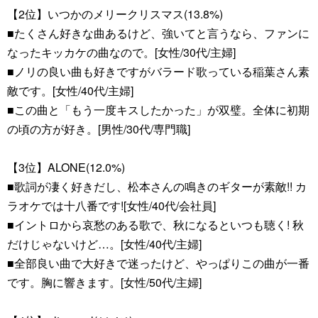
【2位】いつかのメリークリスマス(13.8%)
■たくさん好きな曲あるけど、強いてと言うなら、ファンに
なったキッカケの曲なので。[女性/30代/主婦]
■ノリの良い曲も好きですがバラード歌っている稲葉さん素
敵です。[女性/40代/主婦]
■この曲と「もう一度キスしたかった」が双璧。全体に初期
の頃の方が好き。[男性/30代/専門職]
【3位】ALONE(12.0%)
■歌詞が凄く好きだし、松本さんの鳴きのギターが素敵!! カ
ラオケでは十八番です![女性/40代/会社員]
■イントロから哀愁のある歌で、秋になるといつも聴く! 秋
だけじゃないけど…。[女性/40代/主婦]
■全部良い曲で大好きで迷ったけど、やっぱりこの曲が一番
です。胸に響きます。[女性/50代/主婦]