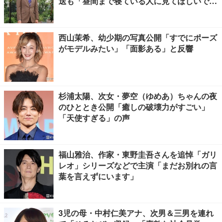
送も「昼間まで寝ている人に見てほしいで
す」
西山茉希、幼少期の写真公開「すでにポーズ
がモデルみたい」「面影ある」と反響
杉浦太陽、次女・夢空（ゆめあ）ちゃんの夜
のひととき公開「癒しの破壊力がすごい」
「天使すぎる」の声
福山雅治、作家・東野圭吾さんを追悼「ガリ
レオ」シリーズなどで主演「まだお別れの言
葉を言えずにいます」
3児の母・中村仁美アナ、次男＆三男を連れ