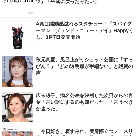
ツ」「平成に戻ったみたい」
A賞は躍動感溢れるスタチュー！『スパイダ
ーマン：ブランド・ニュー・デイ』Happyく
じ、8月7日発売開始
秋元真夏、風呂上がりショット公開に「すっ
ぴん？」「肌の透明感が半端ない」と絶賛の
声
広末涼子、病名公表を決断した次男からの言
葉「言い訳にするのも嫌だった」「言うべき
か迷った」
「今日好き」表すみれ、美肩際立つノースリ