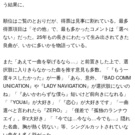
う結果に。
順位はご覧のとおりだが、得票は見事に割れている。最多
得票項目は「その他」で、最も多かったコメントは「選べ
ない」だった。25年もの長きにわたって生み出されてきた
良曲が、いかに多いかを物語っている。
また「あえて一曲を挙げるなら…」と前置きした上で、選
択肢に入りきらなかった曲を推す意見も多数。「『もう一
度キスしたかった』が一番」「あら、意外。『BAD COMM
UNICATION』や『LADY NAVIGATION』が選択肢にないの
ね」「『あいかわらずな僕ら』短いけど前向きになれる」
「『YOU&I』が大好き」「『恋心』が大好きです」「一曲
選べと言われたら『ZERO』」「僅差で『孤独のランナウ
エイ』。B'z大好き」「『今では…今なら…今でも…』隠れ
た名曲。胸が熱く切ない」等、シングルカットされていな
い曲名も多く挙がった。