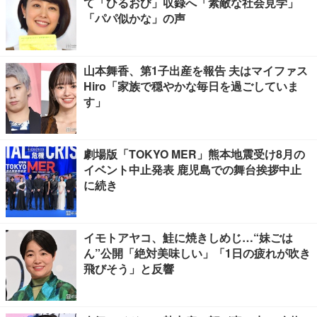
て「ひるおび」収録へ「素敵な社会見学」
「パパ似かな」の声
山本舞香、第1子出産を報告 夫はマイファス
Hiro「家族で穏やかな毎日を過ごしていま
す」
劇場版「TOKYO MER」熊本地震受け8月の
イベント中止発表 鹿児島での舞台挨拶中止
に続き
イモトアヤコ、鮭に焼きしめじ…“妹ごは
ん”公開「絶対美味しい」「1日の疲れが吹き
飛びそう」と反響