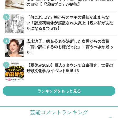
の目安【「退職プロ」が解説】
「何これ…!?」朝からスマホの通知が止まらな
い！誤投稿画像が拡散され大炎上【醜い私があな
たになるまで #19】
広末涼子、病名公表を決断した次男からの言葉
「言い訳にするのも嫌だった」「言うべきか迷っ
た」
【夏休み2026】巨人Gタウンで自由研究、世界の
野球文化学ぶイベント8/15-16
ランキングをもっと見る