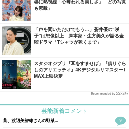
姿に熱視線「心奪われる美しさ」「どの写真
も素敵」
「声を聞いただけでもう…」蒼井優の“咲
子”は想像以上 脚本家・生方美久が語る金
曜ドラマ「Tシャツが乾くまで」
スタジオジブリ『耳をすませば』『借りぐら
しのアリエッティ』4Kデジタルリマスター I
MAX上映決定
Recommended by