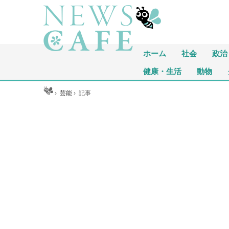
ホーム
社会
政治
健康・生活
動物
ホーム
›
芸能
›
記事