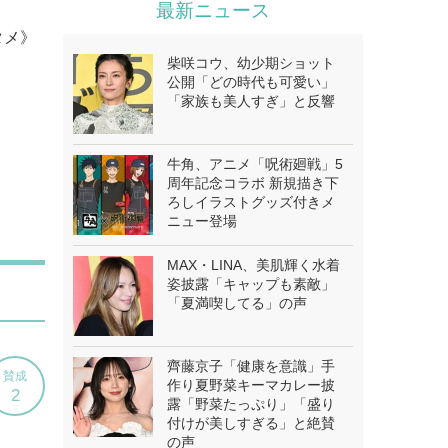
最新ニュース
タメ》
柴咲コウ、幼少期ショット
公開「どの時代も可愛い」
「家族も美人すぎ」と反響
牛角、アニメ「呪術廻戦」5
周年記念コラボ 新規描き下
ろしイラストグッズ付きメ
ニュー登場
MAX・LINA、美肌輝く水着
姿披露「キャップも素敵」
「夏満喫してる」の声
齊藤京子「健康を意識」手
作り夏野菜キーマカレー披
露「野菜たっぷり」「盛り
付けが美しすぎる」と絶賛
の声