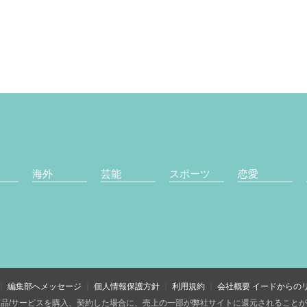
海外
芸能
スポーツ
恋愛
編集部へメッセージ
個人情報保護方針
利用規約
会社概要
イードからの
品/サービスを購入、契約した場合に、売上の一部が弊社サイトに還元されること