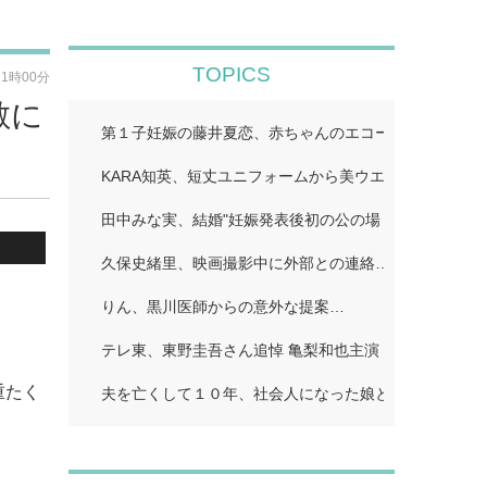
TOPICS
21時00分
敵に
第１子妊娠の藤井夏恋、赤ちゃんのエコー写真公開「鼻
KARA知英、短丈ユニフォームから美ウエストちらり「
田中みな実、結婚"妊娠発表後初の公の場 WEST.重岡
久保史緒里、映画撮影中に外部との連絡…
りん、黒川医師からの意外な提案…
テレ東、東野圭吾さん追悼 亀梨和也主演「東野圭吾 手
重たく
夫を亡くして１０年、社会人になった娘とふたり暮らし