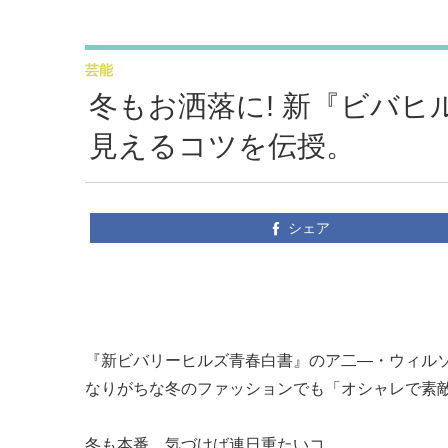
芸能
冬もお洒落に! 新『ビバ
見えるコツを伝授。
シェア
『新ビバリーヒルズ青春白書』のア二―・ウィル
なりがちな冬のファッションでも「オシャレで素敵
冬も本番。気づけば連日重たいコ…