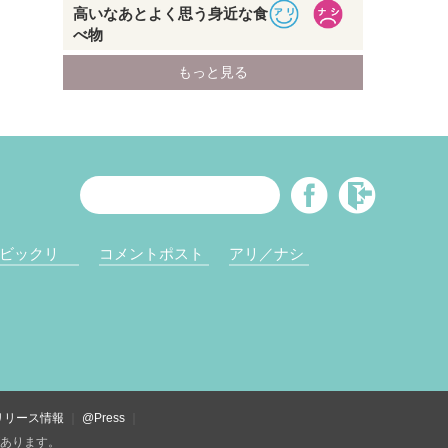
ビックリ
コメントポスト
アリ／ナシ
リリース情報
@Press
があります。