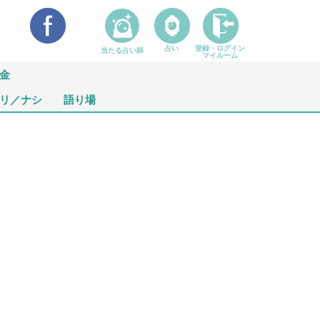
占い
登録・ログイン
当たる占い師
マイルーム
金
リ／ナシ
語り場