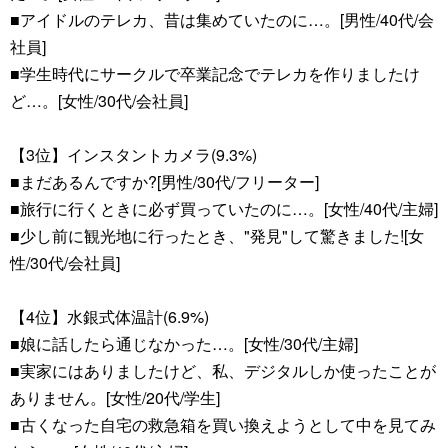
■アイドルのテレカ、昔は集めていたのに…。[男性/40代/会
社員]
■学生時代にサークルで卒業記念でテレカを作りましたけ
ど…。[女性/30代/会社員]
【3位】インスタントカメラ(9.3%)
■まだあるんですか?[男性/30代/フリーター]
■旅行に行くときに必ず買っていたのに…。[女性/40代/主婦]
■少し前に観光地に行ったとき、"発見"して驚きました![女
性/30代/会社員]
【4位】水銀式体温計(6.9%)
■娘に話したら通じなかった…。[女性/30代/主婦]
■実家にはありましたけど、私、デジタルしか使ったことが
ありません。[女性/20代/学生]
■古くなった自宅の救急箱を買い換えようとして中を見てみ