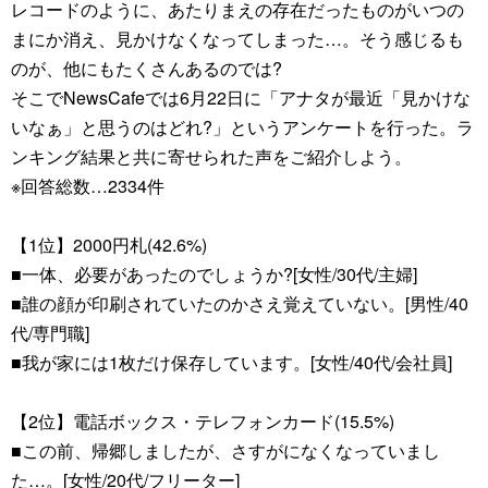
レコードのように、あたりまえの存在だったものがいつの
まにか消え、見かけなくなってしまった…。そう感じるも
のが、他にもたくさんあるのでは?
そこでNewsCafeでは6月22日に「アナタが最近「見かけな
いなぁ」と思うのはどれ?」というアンケートを行った。ラ
ンキング結果と共に寄せられた声をご紹介しよう。
※回答総数…2334件
【1位】2000円札(42.6%)
■一体、必要があったのでしょうか?[女性/30代/主婦]
■誰の顔が印刷されていたのかさえ覚えていない。[男性/40
代/専門職]
■我が家には1枚だけ保存しています。[女性/40代/会社員]
【2位】電話ボックス・テレフォンカード(15.5%)
■この前、帰郷しましたが、さすがになくなっていまし
た…。[女性/20代/フリーター]