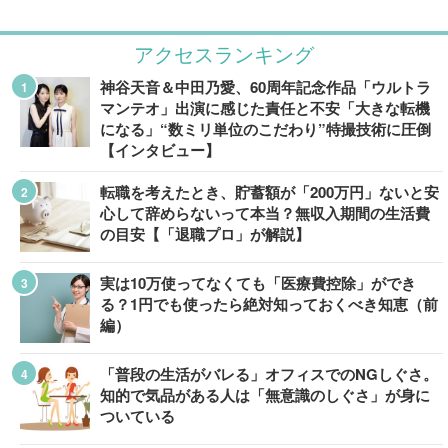
アクセスランキング
神谷天音＆中田乃愛、60周年記念作品「ウルトラ
マンテオ」出演に感じた責任と不安「大きな転機
になる」“数ミリ単位のこだわり”特撮技術に圧倒
【インタビュー】
転職を考えたとき、貯蓄額が「200万円」ないと安
心して辞めらないって本当？無収入期間の生活費
の目安【「退職プロ」が解説】
実は10万使ってなくても「医療費控除」ができ
る？1円でも使ったら絶対知っておくべき知恵（前
編）
「普段の生活がバレる」オフィスでのNGしぐさ。
知的で気品がある人は「無意識のしぐさ」が身に
ついている