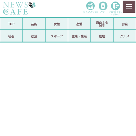
当たる占い師
占い
登録•
ログイン
マイルーム
面白ネタ
ホーム
TOP
芸能
女性
恋愛
お金
雑学
社会
政治
社会
政治
スポーツ
健康・生活
動物
グルメ
経済
海外
芸能
スポーツ
恋愛
ビックリ
コメントポスト
アリ／ナシ
リリース
ショップ
登録・ログイン/マイルーム