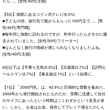
たら…。[女性/40代/主婦]
【5位】旅館にあるコイン式テレビ(6.3%)
■子どもの頃、旅行先で親からもらった100円玉で…。[男
性/40代/専門職]
■毎年同じ旅館に訪れるのですが、昨年行ったらさすがに撤
去されていました。[女性/30代/フリーター]
■なんとなく旅行の情緒が感じられなくなりましたよね。
[女性/40代/主婦]
6位以下は【手乗り文鳥(5.5%)】【豆腐屋(3.7%)】【訪問セ
ールスマン(2.7%)】【暴走族(2.1%)】という結果に。
【1位】「2000円札」は、42.6%と圧倒的な票数を集めた。
2000年から発行開始されたものだが、実際に流通して自分
のサイフにあったという時期はごくわずかという意見が多
い。しかし、お金はお金。保存してプレミア感をたのしん