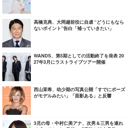
高橋克典、大岡越前役に自虐 “どうにもなら
ないポイント”告白「補っていきたい」
WANDS、第5期としての活動終了を発表 20
27年3月にラストライブツアー開催
西山茉希、幼少期の写真公開「すでにポーズ
がモデルみたい」「面影ある」と反響
3児の母・中村仁美アナ、次男＆三男を連れ