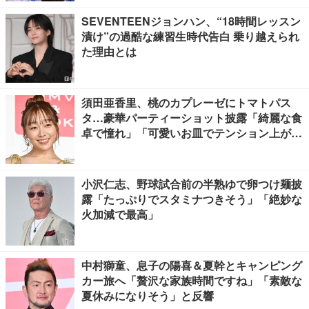
SEVENTEENジョンハン、“18時間レッスン
漬け”の過酷な練習生時代告白 乗り越えられ
た理由とは
須田亜香里、桃のカプレーゼにトマトパス
タ…豪華パーティーショット披露「綺麗な食
卓で憧れ」「可愛いお皿でテンション上が
る」の声
小沢仁志、野球試合前の半熟ゆで卵つけ麺披
露「たっぷりでスタミナつきそう」「絶妙な
火加減で最高」
中村獅童、息子の陽喜＆夏幹とキャンピング
カー旅へ「贅沢な家族時間ですね」「素敵な
夏休みになりそう」と反響