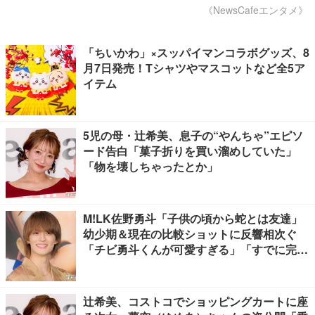
《NewsCafeエンタメ》
「ちいかわ」×スッパイマンコラボグッズ、8
月7日発売！Tシャツやマスコットなど全5ア
イテム
5児の母・辻希美、息子の“やんちゃ”エピソ
ード告白「菓子折りを買い溜めしていた」
「物を壊しちゃったとか」
M!LK佐野勇斗「子供の頃から蛇とは友達」
幼少期＆現在の比較ショットに反響相次ぐ
「チビ勇斗くんが可愛すぎる」「すでに完成
されてる」
辻希美、コストコでショッピングカートに座