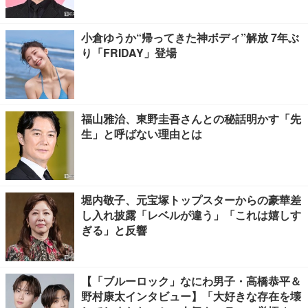
小倉ゆうか“帰ってきた神ボディ”解放 7年ぶ
り「FRIDAY」登場
福山雅治、東野圭吾さんとの秘話明かす「先
生」と呼ばない理由とは
堀内敬子、元宝塚トップスターからの豪華差
し入れ披露「レベルが違う」「これは嬉しす
ぎる」と反響
【「ブルーロック」なにわ男子・高橋恭平＆
野村康太インタビュー】「大好きな存在を壊