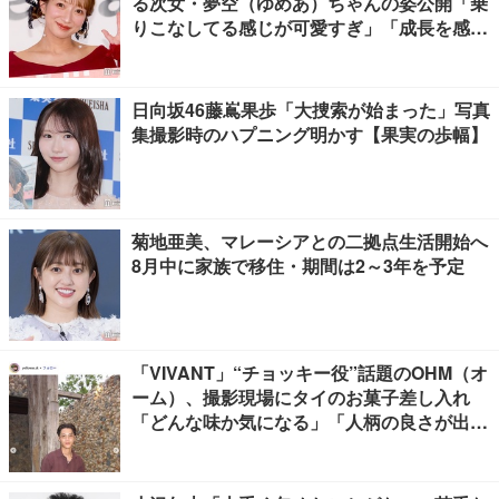
る次女・夢空（ゆめあ）ちゃんの姿公開「乗
りこなしてる感じが可愛すぎ」「成長を感じ
る」の声
日向坂46藤嶌果歩「大捜索が始まった」写真
集撮影時のハプニング明かす【果実の歩幅】
菊地亜美、マレーシアとの二拠点生活開始へ
8月中に家族で移住・期間は2～3年を予定
「VIVANT」“チョッキー役”話題のOHM（オ
ーム）、撮影現場にタイのお菓子差し入れ
「どんな味か気になる」「人柄の良さが出て
る」