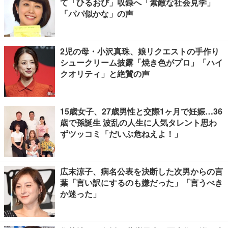
て「ひるおび」収録へ「素敵な社会見学」
「パパ似かな」の声
2児の母・小沢真珠、娘リクエストの手作り
シュークリーム披露「焼き色がプロ」「ハイ
クオリティ」と絶賛の声
15歳女子、27歳男性と交際1ヶ月で妊娠…36
歳で孫誕生 波乱の人生に人気タレント思わ
ずツッコミ「だいぶ危ねえよ！」
広末涼子、病名公表を決断した次男からの言
葉「言い訳にするのも嫌だった」「言うべき
か迷った」