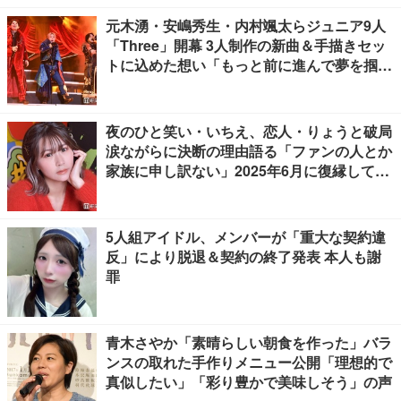
元木湧・安嶋秀生・内村颯太らジュニア9人
「Three」開幕 3人制作の新曲＆手描きセッ
トに込めた想い「もっと前に進んで夢を掴み
たい」【ゲネプロレポ】
夜のひと笑い・いちえ、恋人・りょうと破局
涙ながらに決断の理由語る「ファンの人とか
家族に申し訳ない」2025年6月に復縁してい
た
5人組アイドル、メンバーが「重大な契約違
反」により脱退＆契約の終了発表 本人も謝
罪
青木さやか「素晴らしい朝食を作った」バラ
ンスの取れた手作りメニュー公開「理想的で
真似したい」「彩り豊かで美味しそう」の声