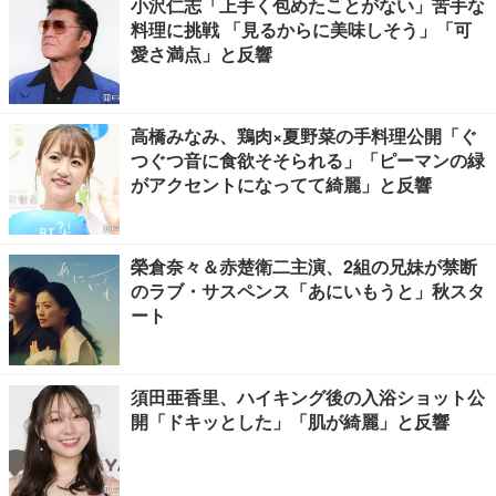
小沢仁志「上手く包めたことがない」苦手な
料理に挑戦 「見るからに美味しそう」「可
愛さ満点」と反響
高橋みなみ、鶏肉×夏野菜の手料理公開「ぐ
つぐつ音に食欲そそられる」「ピーマンの緑
がアクセントになってて綺麗」と反響
榮倉奈々＆赤楚衛二主演、2組の兄妹が禁断
のラブ・サスペンス「あにいもうと」秋スタ
ート
須田亜香里、ハイキング後の入浴ショット公
開「ドキッとした」「肌が綺麗」と反響