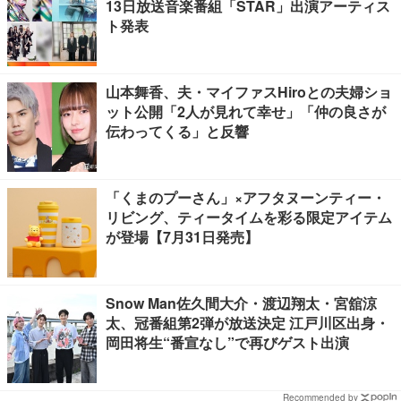
13日放送音楽番組「STAR」出演アーティス
ト発表
山本舞香、夫・マイファスHiroとの夫婦ショ
ット公開「2人が見れて幸せ」「仲の良さが
伝わってくる」と反響
「くまのプーさん」×アフタヌーンティー・
リビング、ティータイムを彩る限定アイテム
が登場【7月31日発売】
Snow Man佐久間大介・渡辺翔太・宮舘涼
太、冠番組第2弾が放送決定 江戸川区出身・
岡田将生“番宣なし”で再びゲスト出演
Recommended by