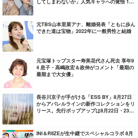
してしまわないか」人気キャラへの覚悟 10
キロ増量の肉体改造秘話
元TBS山本里菜アナ、離婚発表「ともに歩ん
できた道は宝物」2022年に一般男性と結婚
元宝塚トップスター寿美花代さん死去 享年9
4 息子・高嶋政宏＆政伸がコメント「最期の
最期まで大女優」
長谷川京子が手がける「ESS BY」8月27日
からアパレルラインの新作コレクションをリ
リース。先行ポップアップは8月22日・23日
開催
INI＆RIIZEが生中継でスペシャルコラボ 8月