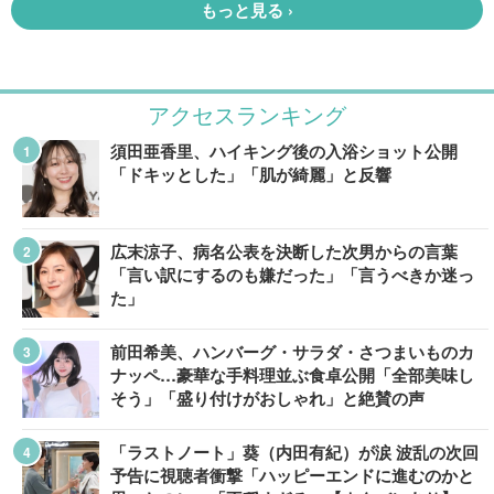
アクセスランキング
須田亜香里、ハイキング後の入浴ショット公開
「ドキッとした」「肌が綺麗」と反響
広末涼子、病名公表を決断した次男からの言葉
「言い訳にするのも嫌だった」「言うべきか迷っ
た」
前田希美、ハンバーグ・サラダ・さつまいものカ
ナッペ…豪華な手料理並ぶ食卓公開「全部美味し
そう」「盛り付けがおしゃれ」と絶賛の声
「ラストノート」葵（内田有紀）が涙 波乱の次回
予告に視聴者衝撃「ハッピーエンドに進むのかと