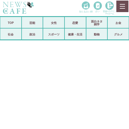
当たる占い師
占い
登録•
ログイン
マイルーム
面白ネタ
ホーム
TOP
芸能
女性
恋愛
お金
雑学
社会
政治
社会
政治
スポーツ
健康・生活
動物
グルメ
経済
海外
芸能
スポーツ
恋愛
ビックリ
コメントポスト
アリ／ナシ
リリース
ショップ
登録・ログイン/マイルーム