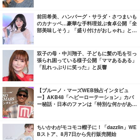
前田希美、ハンバーグ・サラダ・さつまいも
のカナッペ…豪華な手料理並ぶ食卓公開「全
部美味しそう」「盛り付けがおしゃれ」と絶
賛の声
双子の母・中川翔子、子どもに髪の毛を引っ
張られ困っている様子公開「ママあるある」
「乱れっぷりに笑った」と反響
【ブルーノ・マーズWEB独占インタビュ
ー】AKB48「ヘビーローテーション」カバ
ー秘話・日本のファンは「特別な何かがあ
る」…来日公演への期待語る
ちいかわがモコモコ帽子に！「dazzlin」WE
Bストア、8月7日から先行販売開始