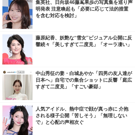
集英社、日向坂46藤嶌果歩の写真集を巡り声
明発表 注意喚起も「必要に応じて法的措置
を含む対応を検討」
藤原紀香、妖艶な“雪女”ビジュアル公開に反
響続々「美しすぎて二度見」「オーラ凄い」
中山秀征の妻・白城あやか「四男の友人達が
日本へ」自宅での集合ショットに反響「庭広
すぎて二度見」「すごい豪邸」
人気アイドル、熱中症で顔が真っ赤に 介抱
される様子公開「苦しそう」「無理しない
で」と心配の声相次ぐ