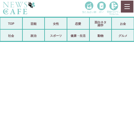
当たる占い師
占い
登録•
ログイン
マイルーム
面白ネタ
ホーム
TOP
芸能
女性
恋愛
お金
雑学
社会
政治
社会
政治
スポーツ
健康・生活
動物
グルメ
経済
海外
芸能
スポーツ
恋愛
ビックリ
コメントポスト
アリ／ナシ
リリース
ショップ
登録・ログイン/マイルーム