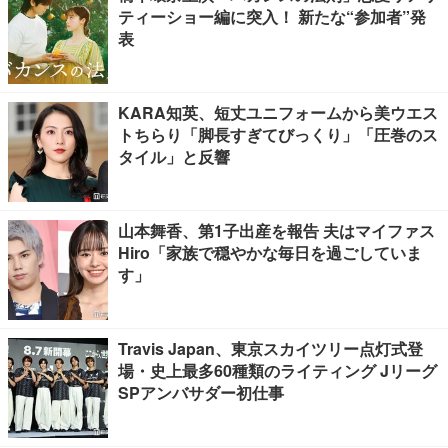
ティーショー編に突入！ 新たな“参加者”発
表
KARA知英、短丈ユニフォームから美ウエス
トちらり「脚長すぎてびっくり」「圧巻のス
タイル」と反響
山本舞香、第1子出産を報告 夫はマイファス
Hiro「家族で穏やかな毎日を過ごしていま
す」
Travis Japan、東京スカイツリー点灯式登
場・史上最多60種類のライティング Jリーグ
SPアンバサダー初仕事