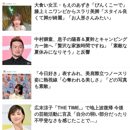
大食い女王・もえのあずき「ぴんくこーで」
膝上ミニワンピからスラリ美脚「スタイル良
くて脚が綺麗」「お人形さんみたい」
中村獅童、息子の陽喜＆夏幹とキャンピング
カー旅へ「贅沢な家族時間ですね」「素敵な
夏休みになりそう」と反響
「今日好き」表すみれ、美肩際立つノースリ
姿に熱視線「心奪われる美しさ」「どの写真
も素敵」
広末涼子「THE TIME,」で地上波復帰 今後
の芸能活動に言及「自分の弱い部分だったり
不甲斐なさを感じたことで…」