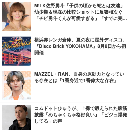
M!LK佐野勇斗「子供の頃から蛇とは友達」
幼少期＆現在の比較ショットに反響相次ぐ
「チビ勇斗くんが可愛すぎる」「すでに完成
されてる」
横浜赤レンガ倉庫、夏の夜に屋外ディスコ。
『Disco Brick YOKOHAMA』8月8日から初
開催
MAZZEL・RAN、自身の原動力となってい
る存在とは「1番身近で1番偉大な存在」
コムドットひゅうが、上裸で鍛えられた腹筋
披露「めちゃくちゃ格好良い」「ビジュ爆発
してる」の声