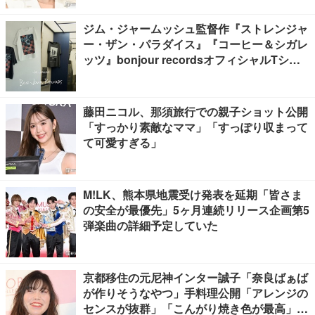
ジム・ジャームッシュ監督作『ストレンジャ
ー・ザン・パラダイス』『コーヒー＆シガレ
ッツ』bonjour recordsオフィシャルTシャ
ツ発売
藤田ニコル、那須旅行での親子ショット公開
「すっかり素敵なママ」「すっぽり収まって
て可愛すぎる」
M!LK、熊本県地震受け発表を延期「皆さま
の安全が最優先」5ヶ月連続リリース企画第5
弾楽曲の詳細予定していた
京都移住の元尼神インター誠子「奈良ばぁば
が作りそうなやつ」手料理公開「アレンジの
センスが抜群」「こんがり焼き色が最高」と