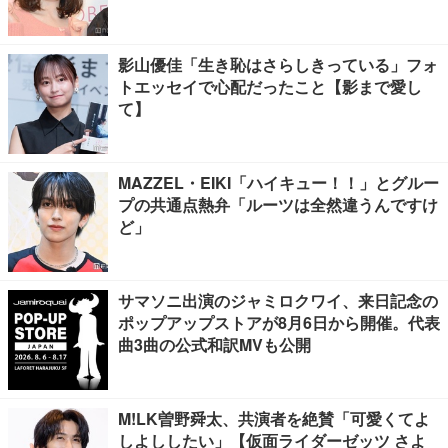
反響
影山優佳「生き恥はさらしきっている」フォ
トエッセイで心配だったこと【影まで愛し
て】
MAZZEL・EIKI「ハイキュー！！」とグルー
プの共通点熱弁「ルーツは全然違うんですけ
ど」
サマソニ出演のジャミロクワイ、来日記念の
ポップアップストアが8月6日から開催。代表
曲3曲の公式和訳MVも公開
M!LK曽野舜太、共演者を絶賛「可愛くてよ
しよししたい」【仮面ライダーゼッツ さよ