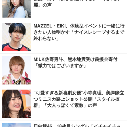
麗」の声
MAZZEL・EIKI、体験型イベントに一緒に行
きたい人物明かす「ナイスレシーブするまで
終わらない」
M!LK佐野勇斗、熊本地震受け義援金寄付
「微力ではございますが」
“可愛すぎる新喜劇女優”小寺真理、美脚際立
つミニスカ路上ショット公開「スタイル抜
群」「大人っぽくて素敵」の声
日向坂46、18枚目シングル「イチャイチャ