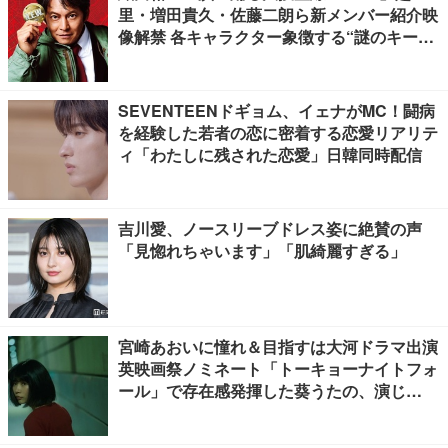
里・増田貴久・佐藤二朗ら新メンバー紹介映
像解禁 各キャラクター象徴する“謎のキーワ
ード”も
SEVENTEENドギョム、イェナがMC！闘病
を経験した若者の恋に密着する恋愛リアリテ
ィ「わたしに残された恋愛」日韓同時配信
吉川愛、ノースリーブドレス姿に絶賛の声
「見惚れちゃいます」「肌綺麗すぎる」
宮崎あおいに憧れ＆目指すは大河ドラマ出演
英映画祭ノミネート「トーキョーナイトフォ
ール」で存在感発揮した葵うたの、演じ
た“孤独”に共感【注目の人物】