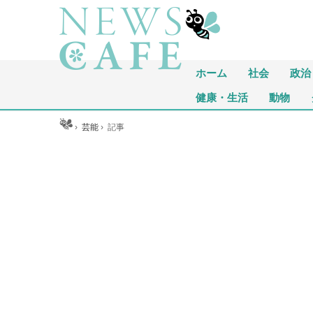
ホーム
社会
政治
健康・生活
動物
ホーム
›
芸能
›
記事