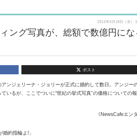
2012年4月18日（水） 
ィング写真が、総額で数億円にな
ポスト
のアンジェリーナ・ジョリーが正式に婚約して数日。アンジー
ているが、ここでついに“世紀の挙式写真"の価格についての
《NewsCafeエン
が婚約指輪よ!」