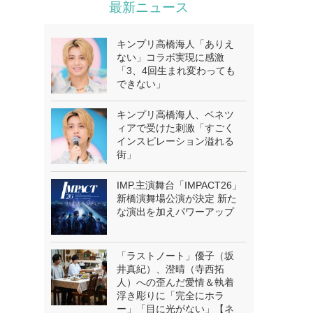
最新ニュース
キンプリ高橋海人「ありえ
ない」コラボ実現に感激
「3、4回生まれ変わっても
できない」
キンプリ高橋海人、ベネツ
ィアで受けた刺激「すごく
インスピレーション溢れる
街」
IMP.主演舞台「IMPACT26」
新橋演舞場公演が決定 新た
な演出を加えパワーアップ
「ラストノート」優子（坂
井真紀）、澄晴（寺西拓
人）への歪んだ愛情＆執着
浮き彫りに「完全にホラ
ー」「目に光がない」【ネ