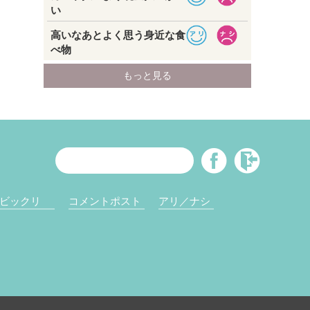
ビックリ
コメントポスト
アリ／ナシ