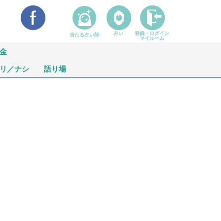
占い
登録・ログイン
当たる占い師
マイルーム
金
リ／ナシ
語り場