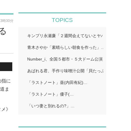
TOPICS
13時30分
る
キンプリ永瀬廉「２週間会えてないとヤバいってなる」
青木さやか「素晴らしい朝食を作った」…
Number_i、全国５都市・５大ドーム公演…
あばれる君、手作り味噌汁公開「貝たっぷりで美味しそ
の指に
「ラストノート」葵(内田有紀)…
報道ま
「ラストノート」優子(…
「いつ妻と別れるの?」…
タメ》