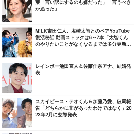
葉「言い訳にするのも嫌だった」「言うべき
か迷った」
M!LK吉田仁人、塩崎太智とのペアYouTube
復活秘話 動画ストックは6～7本「太智くん
のやりたいことがなくなるまでは多分更新が
ある」
レインボー池田直人＆佐藤佳奈アナ、結婚発
表
スカイピース・テオくん＆加藤乃愛、破局報
告「どちらかに非があったわけではなく」20
23年2月に交際発表