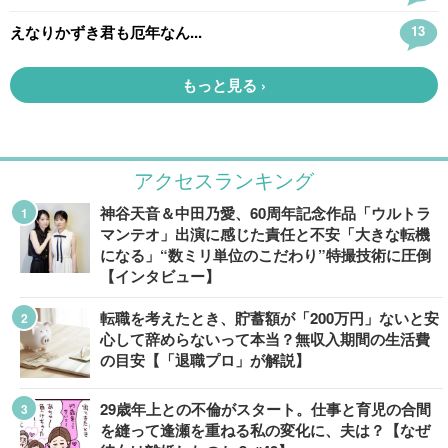
アクセスランキング
神谷天音＆中田乃愛、60周年記念作品「ウルトラ
マンテオ」出演に感じた責任と不安「大きな転機
になる」“数ミリ単位のこだわり”特撮技術に圧倒
【インタビュー】
転職を考えたとき、貯蓄額が「200万円」ないと安
心して辞めらないって本当？無収入期間の生活費
の目安【「退職プロ」が解説】
29歳年上との不倫がスタート。仕事と育児の合間
を縫って逢瀬を重ねる私の変化に、夫は？【なぜ