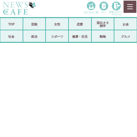
当たる占い師
占い
登録•
ログイン
マイルーム
面白ネタ
ホーム
TOP
芸能
女性
恋愛
お金
雑学
社会
政治
社会
政治
スポーツ
健康・生活
動物
グルメ
経済
海外
芸能
スポーツ
恋愛
ビックリ
コメントポスト
アリ／ナシ
リリース
ショップ
登録・ログイン/マイルーム