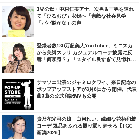
3児の母・中村仁美アナ、次男＆三男を連れ
て「ひるおび」収録へ「素敵な社会見学」
「パパ似かな」の声
登録者数130万超美人YouTuber、ミニスカ
から美脚スラリ カジュアルコーデ披露に反
響「何頭身？」「スタイル良すぎて見惚れ
る」
サマソニ出演のジャミロクワイ、来日記念の
ポップアップストアが8月6日から開催。代表
曲3曲の公式和訳MVも公開
貴乃花光司の娘・白河れい、繊細な花柄和装
コーデ 気品あふれる振り返り魅せる【TGC
新潟2026】