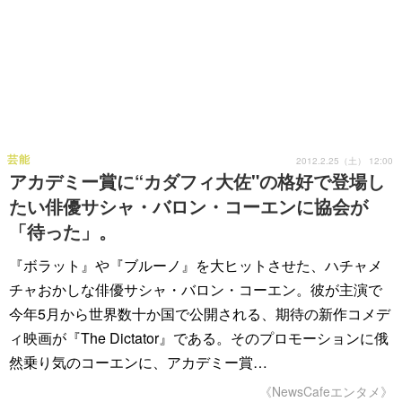
芸能
2012.2.25（土） 12:00
アカデミー賞に“カダフィ大佐"の格好で登場し
たい俳優サシャ・バロン・コーエンに協会が
「待った」。
『ボラット』や『ブルーノ』を大ヒットさせた、ハチャメ
チャおかしな俳優サシャ・バロン・コーエン。彼が主演で
今年5月から世界数十か国で公開される、期待の新作コメデ
ィ映画が『The Dictator』である。そのプロモーションに俄
然乗り気のコーエンに、アカデミー賞…
《NewsCafeエンタメ》