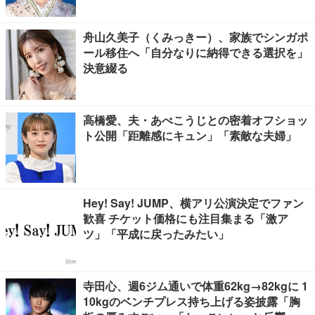
舟山久美子（くみっきー）、家族でシンガポ
ール移住へ「自分なりに納得できる選択を」
決意綴る
高橋愛、夫・あべこうじとの密着オフショッ
ト公開「距離感にキュン」「素敵な夫婦」
Hey! Say! JUMP、横アリ公演決定でファン
歓喜 チケット価格にも注目集まる「激ア
ツ」「平成に戻ったみたい」
寺田心、週6ジム通いで体重62kg→82kgに 1
10kgのベンチプレス持ち上げる姿披露「胸