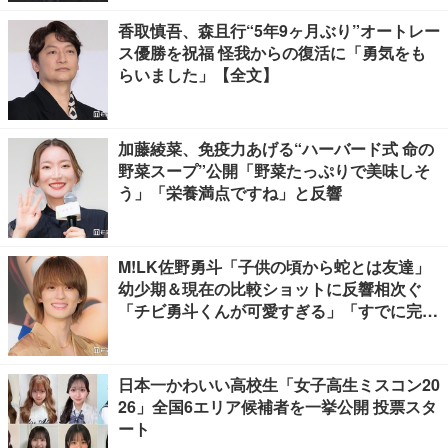
香取慎吾、森且行“5年9ヶ月ぶり”オートレー
ス優勝を祝福 怪我からの復活に「勇気をも
らいました」【全文】
加藤綾菜、免疫力あげる“ハーバード式 命の
野菜スープ”公開「野菜たっぷりで美味しそ
う」「栄養満点ですね」と反響
M!LK佐野勇斗「子供の頃から蛇とは友達」
幼少期＆現在の比較ショットに反響相次ぐ
「チビ勇斗くんが可愛すぎる」「すでに完成
されてる」
日本一かわいい高校生「女子高生ミスコン20
26」全国6エリア候補者を一挙公開 投票スタ
ート