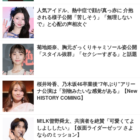
人気アイドル、熱中症で顔が真っ赤に 介抱
される様子公開「苦しそう」「無理しない
で」と心配の声相次ぐ
菊地姫奈、胸元ざっくりキャミソール姿公開
「スタイル抜群」「セクシーすぎる」と話題
桜井玲香、乃木坂46卒業後“7年ぶり”アリー
ナ公演は「別物みたいな感覚がある」【New
HISTORY COMING】
M!LK曽野舜太、共演者を絶賛「可愛くてよ
しよししたい」【仮面ライダーゼッツ さよ
ならのミッション】