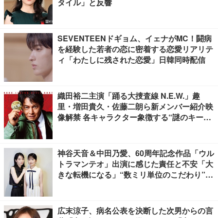
タイル」と反響
SEVENTEENドギョム、イェナがMC！闘病
を経験した若者の恋に密着する恋愛リアリテ
ィ「わたしに残された恋愛」日韓同時配信
織田裕二主演「踊る大捜査線 N.E.W.」趣
里・増田貴久・佐藤二朗ら新メンバー紹介映
像解禁 各キャラクター象徴する“謎のキーワ
ード”も
神谷天音＆中田乃愛、60周年記念作品「ウル
トラマンテオ」出演に感じた責任と不安「大
きな転機になる」“数ミリ単位のこだわり”特
撮技術に圧倒【インタビュー】
広末涼子、病名公表を決断した次男からの言