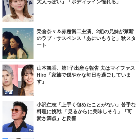
大人っぽい」「ボディライン憧れる」
榮倉奈々＆赤楚衛二主演、2組の兄妹が禁断
のラブ・サスペンス「あにいもうと」秋スタ
ート
山本舞香、第1子出産を報告 夫はマイファス
Hiro「家族で穏やかな毎日を過ごしていま
す」
小沢仁志「上手く包めたことがない」苦手な
料理に挑戦 「見るからに美味しそう」「可
愛さ満点」と反響