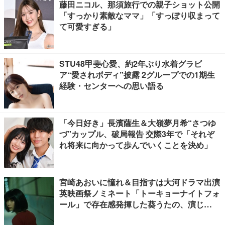
藤田ニコル、那須旅行での親子ショット公開
「すっかり素敵なママ」「すっぽり収まって
て可愛すぎる」
STU48甲斐心愛、約2年ぶり水着グラビ
ア“愛されボディ”披露 2グループでの1期生
経験・センターへの思い語る
「今日好き」長濱薩生＆大嶺夢月希“さつゆ
づ”カップル、破局報告 交際3年で「それぞ
れ将来に向かって歩んでいくことを決め」
宮崎あおいに憧れ＆目指すは大河ドラマ出演
英映画祭ノミネート「トーキョーナイトフォ
ール」で存在感発揮した葵うたの、演じ
た“孤独”に共感【注目の人物】