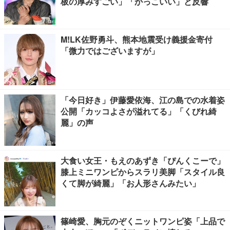
板の厚みすごい」「かっこいい」と反響
M!LK佐野勇斗、熊本地震受け義援金寄付
「微力ではございますが」
「今日好き」伊藤愛依海、江の島での水着姿
公開「カッコよさが溢れてる」「くびれ綺
麗」の声
大食い女王・もえのあずき「ぴんくこーで」
膝上ミニワンピからスラリ美脚「スタイル良
くて脚が綺麗」「お人形さんみたい」
篠崎愛、胸元のぞくニットワンピ姿「上品で