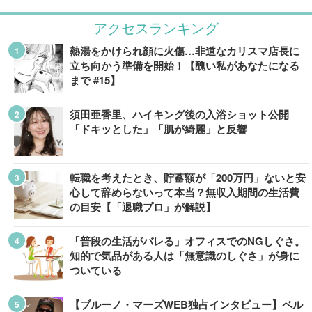
アクセスランキング
熱湯をかけられ顔に火傷…非道なカリスマ店長に
立ち向かう準備を開始！【醜い私があなたになる
まで #15】
須田亜香里、ハイキング後の入浴ショット公開
「ドキッとした」「肌が綺麗」と反響
転職を考えたとき、貯蓄額が「200万円」ないと安
心して辞めらないって本当？無収入期間の生活費
の目安【「退職プロ」が解説】
「普段の生活がバレる」オフィスでのNGしぐさ。
知的で気品がある人は「無意識のしぐさ」が身に
ついている
【ブルーノ・マーズWEB独占インタビュー】ベル