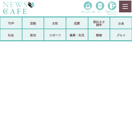
当たる占い師
占い
登録•
ログイン
マイルーム
面白ネタ
ホーム
TOP
芸能
女性
恋愛
お金
雑学
社会
政治
社会
政治
スポーツ
健康・生活
動物
グルメ
経済
海外
芸能
スポーツ
恋愛
ビックリ
コメントポスト
アリ／ナシ
リリース
ショップ
登録・ログイン/マイルーム