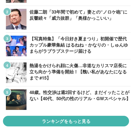
佐藤二朗「33年間で初めて」妻との“ノロケ砲”に
反響続々「威力抜群」「奥様かっこいい」
【写真特集】「今日好き夏まつり」初開催で歴代
カップル豪華集結 はるねね・かなりの・しゅんゆ
まらがラブラブステージ届ける
熱湯をかけられ顔に火傷…非道なカリスマ店長に
立ち向かう準備を開始！【醜い私があなたになる
まで #15】
48歳。性交渉は週2回するけど、まだイッたことが
ない【40代、50代の性のリアル・GWスペシャル】
ランキングをもっと見る