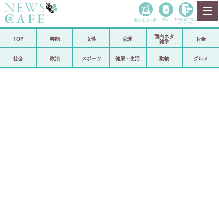
当たる占い師
占い
登録•
ログイン
マイルーム
面白ネタ
ホーム
TOP
芸能
女性
恋愛
お金
雑学
社会
政治
社会
政治
スポーツ
健康・生活
動物
グルメ
経済
海外
芸能
スポーツ
恋愛
ビックリ
コメントポスト
アリ／ナシ
リリース
ショップ
登録・ログイン/マイルーム