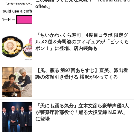
offee.」
「ちいかわ×くら寿司」4度目コラボ 限定グ
ルメ2種＆寿司姿のフィギュアが「ビッくら
ポン！」に登場、店内装飾も
【風、薫る 第97回あらすじ】直美、派出看
護の依頼引き受ける 横沢がやってくる
「天にも踊る気分」立木文彦ら豪華声優4人
が警察庁幹部役で「踊る大捜査線 N.E.W.」
に登場