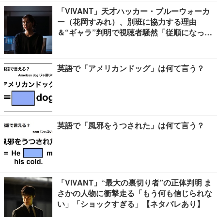
「VIVANT」天才ハッカー・ブルーウォーカ
ー（花岡すみれ）、別班に協力する理由
＆“ギャラ”判明で視聴者騒然「従順になった
理由に納得」「裏切れば死か」
英語で「アメリカンドッグ」は何て言う？
英語で「風邪をうつされた」は何て言う？
「VIVANT」“最大の裏切り者”の正体判明 ま
さかの人物に衝撃走る「もう何も信じられな
い」「ショックすぎる」【ネタバレあり】