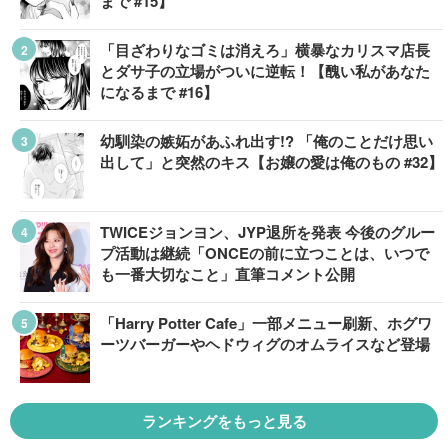
まで #15】
「目ざわりなゴミは消えろ」横暴なカリスマ店長
とダサ子の立場がついに逆転！【醜い私があなた
になるまで #16】
幼馴染の嫉妬があふれ出す!? 「俺のことだけ思い
出して」と突然のキス【お嬢の愛は俺のもの #32】
TWICEジョンヨン、JYP退所を発表 今後のグルー
プ活動は継続「ONCEの前に立つことは、いつで
も一番大切なこと」直筆コメント公開
「Harry Potter Cafe」一部メニュー刷新、ホグワ
ーツバーガーやヘドウィグのオムライスなど登場
ランキングをもっと見る