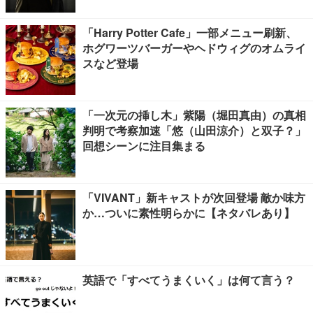
「Harry Potter Cafe」一部メニュー刷新、
ホグワーツバーガーやヘドウィグのオムライ
スなど登場
「一次元の挿し木」紫陽（堀田真由）の真相
判明で考察加速「悠（山田涼介）と双子？」
回想シーンに注目集まる
「VIVANT」新キャストが次回登場 敵か味方
か…ついに素性明らかに【ネタバレあり】
英語で「すべてうまくいく」は何て言う？