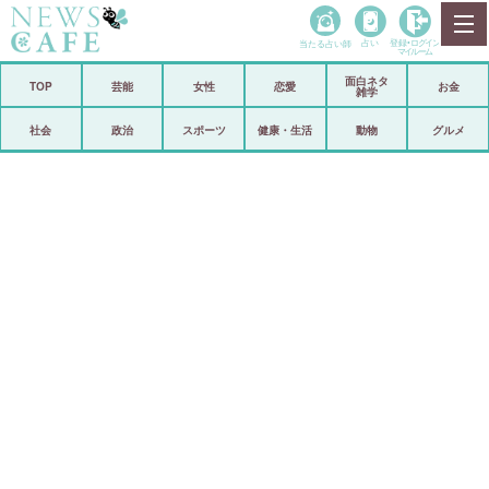
当たる占い師
占い
登録•
ログイン
マイルーム
面白ネタ
ホーム
TOP
芸能
女性
恋愛
お金
雑学
社会
政治
社会
政治
スポーツ
健康・生活
動物
グルメ
経済
海外
芸能
スポーツ
恋愛
ビックリ
コメントポスト
アリ／ナシ
リリース
ショップ
登録・ログイン/マイルーム