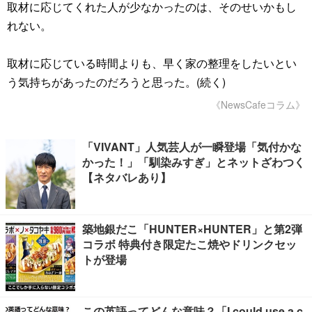
取材に応じてくれた人が少なかったのは、そのせいかもし
れない。
取材に応じている時間よりも、早く家の整理をしたいとい
う気持ちがあったのだろうと思った。(続く)
《NewsCafeコラム》
「VIVANT」人気芸人が一瞬登場「気付かな
かった！」「馴染みすぎ」とネットざわつく
【ネタバレあり】
築地銀だこ「HUNTER×HUNTER」と第2弾
コラボ 特典付き限定たこ焼やドリンクセッ
トが登場
この英語ってどんな意味？「I could use a c