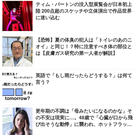
ティム・バートンの没入型展覧会が日本初上
陸 200点超のスケッチや立体演出で作品世界
に迷い込む
【恐怖】夏の体臭の犯人は「トイレのあのニ
オイ」と同じ！？特に注意すべき体の部位と
は【皮膚ガス研究の第一人者が解説】
英語で「もし雨だったらどうする？」は何て
言う？
更年期の不調は「母みたいになるのかな」そ
の不安は現実に…。48歳で「心臓が口から飛
び出そうな動悸」に襲われ、ホットフラッシ
ュも始まって