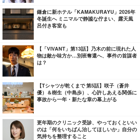
鎌倉に新ホテル「KAMAKURAYU」2026年
冬誕生へ ミニマルで静謐な佇まい、露天風
呂付き客室も
【「VIVANT」第13話】乃木の前に現れた人
物は敵か味方か…別班奪還へ、事件の首謀者
は？
【Tシャツが乾くまで 第5話】咲子（蒼井
優）＆樹生（中島歩）、心許しあえる関係に
事故から一年・新たな章の幕上がる
更年期のクリニック受診、やっておくといい
のは「何をいちばん治してほしいか」自分の
気持ちを整理すること