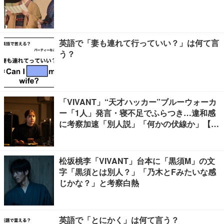
英語で「妻も連れて行っていい？」は何て言
う？
「VIVANT」“天才ハッカー”ブルーウォーカ
ー「1人」発言・寝不足でふらつき…違和感
に考察加速「別人説」「何かの伏線か」【ネ
タバレあり】
松坂桃李「VIVANT」台本に「黒須M」の文
字「黒須とは別人？」「乃木とFみたいな感
じかな？」と考察白熱
英語で「とにかく」は何て言う？