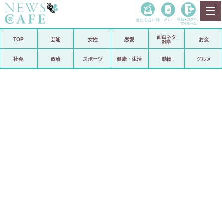
当たる占い師
占い
登録•
ログイン
マイルーム
面白ネタ
ホーム
TOP
芸能
女性
恋愛
お金
雑学
社会
政治
社会
政治
スポーツ
健康・生活
動物
グルメ
経済
海外
芸能
スポーツ
恋愛
ビックリ
コメントポスト
アリ／ナシ
リリース
ショップ
登録・ログイン/マイルーム