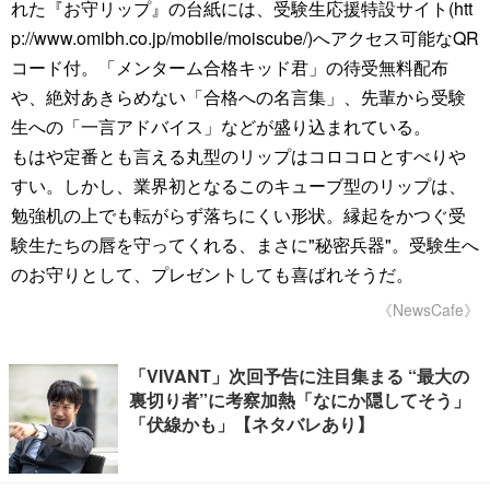
れた『お守リップ』の台紙には、受験生応援特設サイト(htt
p://www.omibh.co.jp/mobile/moiscube/)へアクセス可能なQR
コード付。「メンターム合格キッド君」の待受無料配布
や、絶対あきらめない「合格への名言集」、先輩から受験
生への「一言アドバイス」などが盛り込まれている。
もはや定番とも言える丸型のリップはコロコロとすべりや
すい。しかし、業界初となるこのキューブ型のリップは、
勉強机の上でも転がらず落ちにくい形状。縁起をかつぐ受
験生たちの唇を守ってくれる、まさに"秘密兵器"。受験生へ
のお守りとして、プレゼントしても喜ばれそうだ。
《NewsCafe》
「VIVANT」次回予告に注目集まる “最大の
裏切り者”に考察加熱「なにか隠してそう」
「伏線かも」【ネタバレあり】