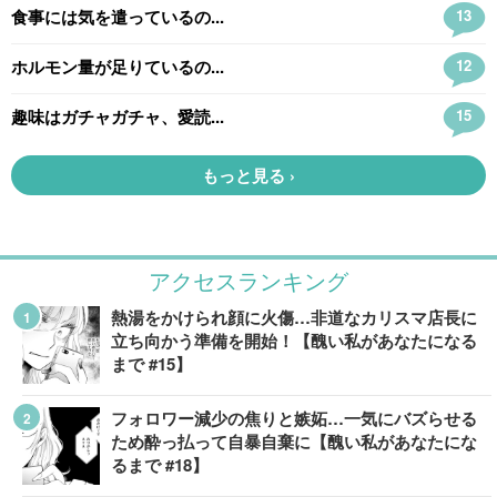
アクセスランキング
熱湯をかけられ顔に火傷…非道なカリスマ店長に
立ち向かう準備を開始！【醜い私があなたになる
まで #15】
フォロワー減少の焦りと嫉妬…一気にバズらせる
ため酔っ払って自暴自棄に【醜い私があなたにな
るまで #18】