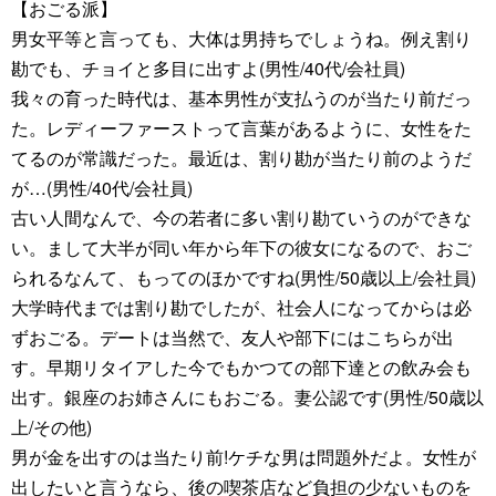
【おごる派】
男女平等と言っても、大体は男持ちでしょうね。例え割り
勘でも、チョイと多目に出すよ(男性/40代/会社員)
我々の育った時代は、基本男性が支払うのが当たり前だっ
た。レディーファーストって言葉があるように、女性をた
てるのが常識だった。最近は、割り勘が当たり前のようだ
が…(男性/40代/会社員)
古い人間なんで、今の若者に多い割り勘ていうのができな
い。まして大半が同い年から年下の彼女になるので、おご
られるなんて、もってのほかですね(男性/50歳以上/会社員)
大学時代までは割り勘でしたが、社会人になってからは必
ずおごる。デートは当然で、友人や部下にはこちらが出
す。早期リタイアした今でもかつての部下達との飲み会も
出す。銀座のお姉さんにもおごる。妻公認です(男性/50歳以
上/その他)
男が金を出すのは当たり前!ケチな男は問題外だよ。女性が
出したいと言うなら、後の喫茶店など負担の少ないものを