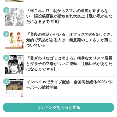
「何これ…!?」朝からスマホの通知が止まらな
い！誤投稿画像が拡散され大炎上【醜い私があな
たになるまで #19】
「普段の生活がバレる」オフィスでのNGしぐさ。
知的で気品がある人は「無意識のしぐさ」が身に
ついている
「目ざわりなゴミは消えろ」横暴なカリスマ店長
とダサ子の立場がついに逆転！【醜い私があなた
になるまで #16】
インハイ.tvでライブ配信…全国高校総体2026バレ
ーボール競技開幕
ランキングをもっと見る