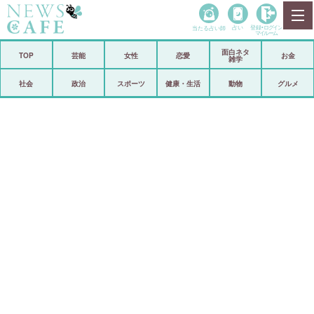
当たる占い師
占い
登録•
ログイン
マイルーム
面白ネタ
ホーム
TOP
芸能
女性
恋愛
お金
雑学
社会
政治
社会
政治
スポーツ
健康・生活
動物
グルメ
経済
海外
芸能
スポーツ
恋愛
ビックリ
コメントポスト
アリ／ナシ
リリース
ショップ
登録・ログイン/マイルーム