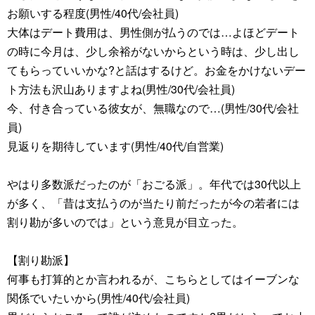
お願いする程度(男性/40代/会社員)
大体はデート費用は、男性側が払うのでは…よほどデート
の時に今月は、少し余裕がないからという時は、少し出し
てもらっていいかな?と話はするけど。お金をかけないデー
ト方法も沢山ありますよね(男性/30代/会社員)
今、付き合っている彼女が、無職なので…(男性/30代/会社
員)
見返りを期待しています(男性/40代/自営業)
やはり多数派だったのが「おごる派」。年代では30代以上
が多く、「昔は支払うのが当たり前だったが今の若者には
割り勘が多いのでは」という意見が目立った。
【割り勘派】
何事も打算的とか言われるが、こちらとしてはイーブンな
関係でいたいから(男性/40代/会社員)