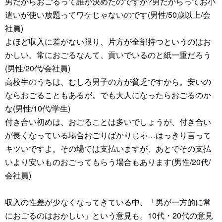
男だからおごるって誰が決めたのですか?男だからってお小
遣いが使い放題ってワケじゃないのです(男性/50歳以上/会
社員)
よほど収入に差がない限り、片方が全部持つというのはお
かしい。常におごるなんて、貢いでいるのと紙一重だろう
(男性/20代/会社員)
高校生のうちは、むしろ男子の方が貧乏ですから。安いの
ならおごることもあるが。でも大人になったらおごるのか
な(男性/10代/学生)
付き合い初めは、おごることは多いでしょうが、付き合い
が長くなっている場合おごりばかりじゃ…はっきり言って
キツいですよ。その場では支払いますが、あとでその支払
いより安いものおごってもらう場合もあります(男性/20代/
会社員)
収入の性差が少なくなってきている中、「男が一方的に常
におごるのはおかしい」という意見も。10代・20代の意見