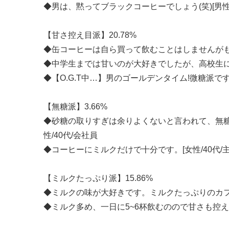
◆男は、黙ってブラックコーヒーでしょう(笑)[男性/
【甘さ控え目派】20.78%
◆缶コーヒーは自ら買って飲むことはしませんがもし
◆中学生までは甘いのが大好きでしたが、高校生にな
◆【O.G.T中…】男のゴールデンタイム!微糖派です![
【無糖派】3.66%
◆砂糖の取りすぎは余りよくないと言われて、無
性/40代/会社員
◆コーヒーにミルクだけで十分です。[女性/40代/主
【ミルクたっぷり派】15.86%
◆ミルクの味が大好きです。ミルクたっぷりのカフェ
◆ミルク多め、一日に5~6杯飲むのので甘さも控えてま