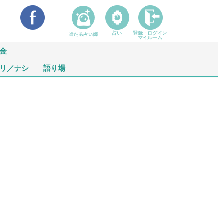
占い
登録・ログイン
当たる占い師
マイルーム
金
リ／ナシ
語り場