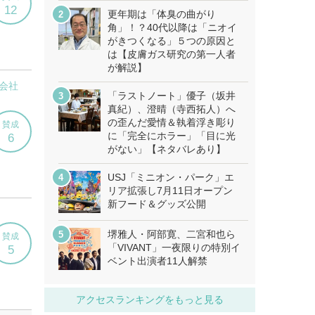
更年期は「体臭の曲がり
角」！？40代以降は「ニオイ
がきつくなる」５つの原因と
は【皮膚ガス研究の第一人者
が解説】
「ラストノート」優子（坂井
真紀）、澄晴（寺西拓人）へ
の歪んだ愛情＆執着浮き彫り
に「完全にホラー」「目に光
がない」【ネタバレあり】
USJ「ミニオン・パーク」エ
リア拡張し7月11日オープン
新フード＆グッズ公開
堺雅人・阿部寛、二宮和也ら
「VIVANT」一夜限りの特別イ
ベント出演者11人解禁
アクセスランキングをもっと見る