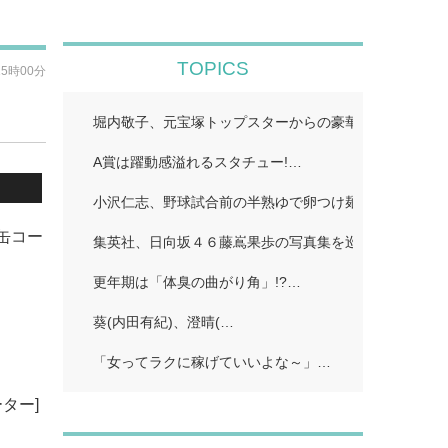
TOPICS
15時00分
堀内敬子、元宝塚トップスターからの豪華差し入れ披露
A賞は躍動感溢れるスタチュー!…
小沢仁志、野球試合前の半熟ゆで卵つけ麺披露「たっぷ
缶コー
集英社、日向坂４６藤嶌果歩の写真集を巡り声明発表 
更年期は「体臭の曲がり角」!?…
葵(内田有紀)、澄晴(…
「女ってラクに稼げていいよな～」…
ター]