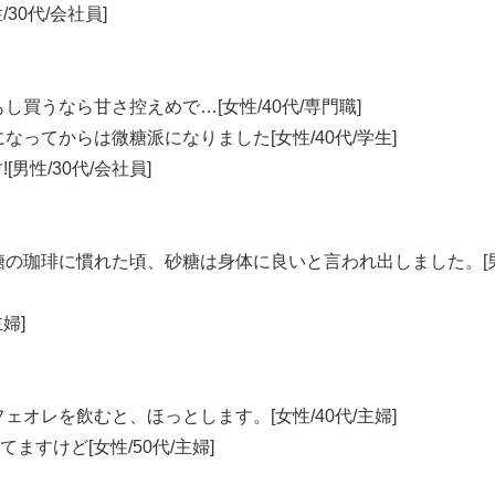
30代/会社員]
買うなら甘さ控えめで…[女性/40代/専門職]
ってからは微糖派になりました[女性/40代/学生]
男性/30代/会社員]
糖の珈琲に慣れた頃、砂糖は身体に良いと言われ出しました。[
婦]
オレを飲むと、ほっとします。[女性/40代/主婦]
すけど[女性/50代/主婦]