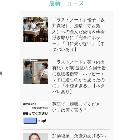
最新ニュース
「ラストノート」優子（坂
井真紀）、澄晴（寺西拓
人）への歪んだ愛情＆執着
浮き彫りに「完全にホラ
ー」「目に光がない」【ネ
タバレあり】
「ラストノート」葵（内田
有紀）が涙 波乱の次回予告
男
に視聴者衝撃「ハッピーエ
ンドに進むのかと思ったの
に」「不穏すぎる」【ネタ
バレあり】
英語で「頑張ってくださ
い」は何て言う？
加藤綾菜、免疫力あげる“ハ