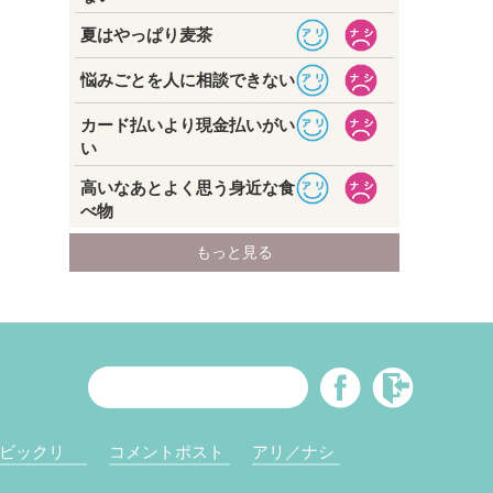
ビックリ
コメントポスト
アリ／ナシ