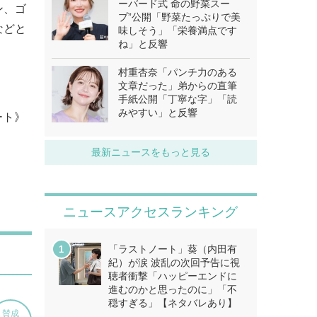
ーバード式 命の野菜スー
ン、ゴ
プ”公開「野菜たっぷりで美
などと
味しそう」「栄養満点です
ね」と反響
村重杏奈「パンチ力のある
文章だった」弟からの直筆
手紙公開「丁寧な字」「読
みやすい」と反響
ート》
最新ニュースをもっと見る
ニュースアクセスランキング
「ラストノート」葵（内田有
紀）が涙 波乱の次回予告に視
聴者衝撃「ハッピーエンドに
進むのかと思ったのに」「不
穏すぎる」【ネタバレあり】