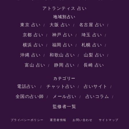
アトランティス 占い
地域別占い
東京 占い
大阪 占い
名古屋 占い
京都 占い
神戸 占い
埼玉 占い
横浜 占い
福岡 占い
札幌 占い
沖縄 占い
和歌山 占い
山梨 占い
富山 占い
静岡 占い
長崎 占い
カテゴリー
電話占い
チャット占い
占いサイト
全国の占い師
メール占い
占いコラム
監修者一覧
プライバシーポリシー
運営者情報
お問い合わせ
サイトマップ