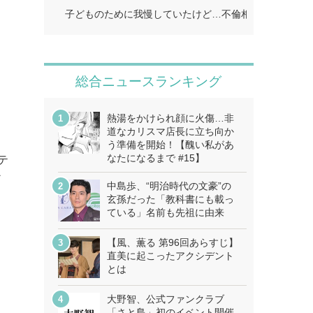
子どものために我慢していたけど…不倫相手に「離婚し
総合ニュースランキング
熱湯をかけられ顔に火傷…非
道なカリスマ店長に立ち向か
う準備を開始！【醜い私があ
なたになるまで #15】
ムテ
か
中島歩、“明治時代の文豪”の
玄孫だった「教科書にも載っ
を
ている」名前も先祖に由来
ー
【風、薫る 第96回あらすじ】
直美に起こったアクシデント
とは
大野智、公式ファンクラブ
「さと島」初のイベント開催