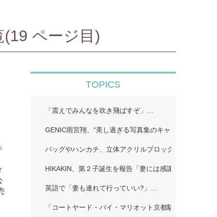
(19 ページ目)
TOPICS
「震えでみんなを吹き飛ばすぞ」…
GENIC雨宮翔、“美し過ぎる写真集のキャッチコピーに
キ
バッグやハンカチ、立体アクリルブロックなど!…
HIKAKIN、第２子誕生を報告「妻には感謝しかありませ
r
公
英語で「妻も連れて行っていい?」…
売
「コートヤード・バイ・マリオット京都駅」…