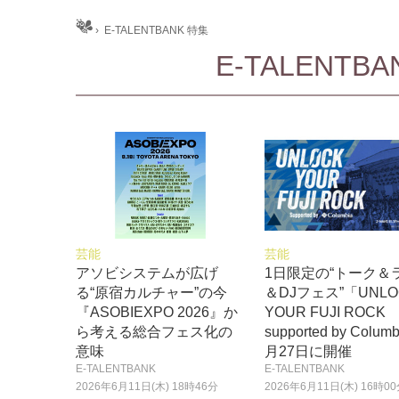
ホーム
›
E-TALENTBANK 特集
E-TALENT
芸能
芸能
アソビシステムが広げ
1日限定の“トーク＆
る“原宿カルチャー”の今
＆DJフェス”「UNLO
『ASOBIEXPO 2026』か
YOUR FUJI ROCK
ら考える総合フェス化の
supported by Colum
意味
月27日に開催
E-TALENTBANK
E-TALENTBANK
2026年6月11日(木) 18時46分
2026年6月11日(木) 16時0