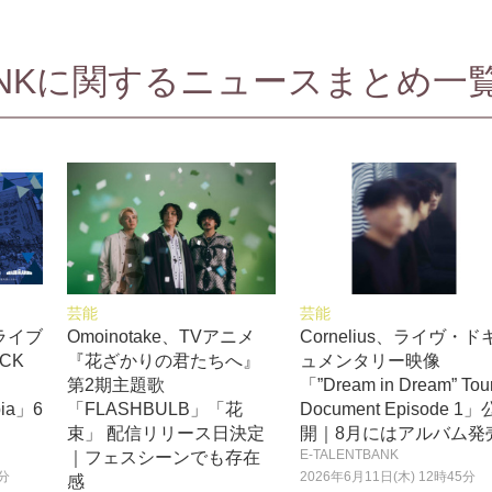
BANKに関するニュースまとめ一覧
芸能
芸能
ライブ
Omoinotake、TVアニメ
Cornelius、ライヴ・ド
CK
『花ざかりの君たちへ』
ュメンタリー映像
第2期主題歌
「”Dream in Dream” Tou
bia」6
「FLASHBULB」「花
Document Episode 1」
束」 配信リリース日決定
開｜8月にはアルバム発
E-TALENTBANK
｜フェスシーンでも存在
0分
2026年6月11日(木) 12時45分
感