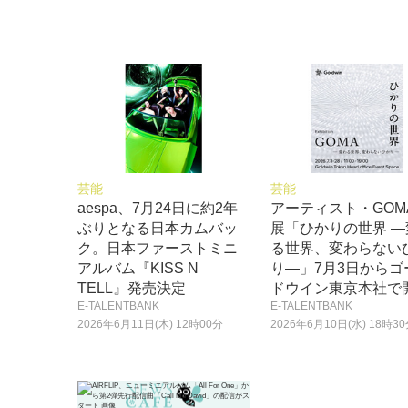
芸能
芸能
aespa、7月24日に約2年
アーティスト・GOM
ぶりとなる日本カムバッ
展「ひかりの世界 ―
ク。日本ファーストミニ
る世界、変わらない
アルバム『KISS N
り―」7月3日からゴ
TELL』発売決定
ドウイン東京本社で
E-TALENTBANK
E-TALENTBANK
2026年6月11日(木) 12時00分
2026年6月10日(水) 18時3