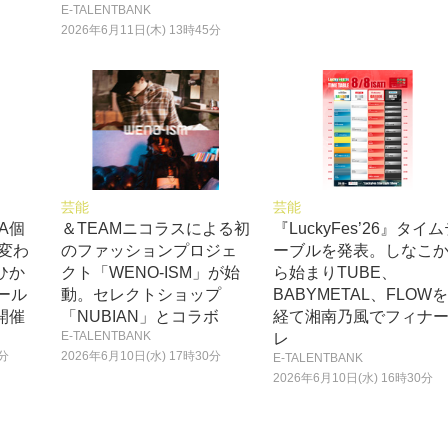
E-TALENTBANK
2026年6月11日(木) 13時45分
芸能
芸能
A個
＆TEAMニコラスによる初
『LuckyFes’26』タイ
変わ
のファッションプロジェ
ーブルを発表。しなこ
ひか
クト「WENO-ISM」が始
ら始まりTUBE、
ール
動。セレクトショップ
BABYMETAL、FLOW
開催
「NUBIAN」とコラボ
経て湘南乃風でフィナ
E-TALENTBANK
レ
0分
2026年6月10日(水) 17時30分
E-TALENTBANK
2026年6月10日(水) 16時30分