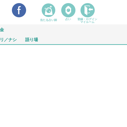
占い
登録・ログイン
当たる占い師
マイルーム
金
リ／ナシ
語り場