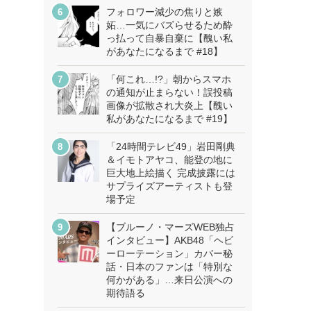
フォロワー減少の焦りと嫉
妬…一気にバズらせるため酔
っ払って自暴自棄に【醜い私
があなたになるまで #18】
「何これ…!?」朝からスマホ
の通知が止まらない！誤投稿
画像が拡散され大炎上【醜い
私があなたになるまで #19】
「24時間テレビ49」岩田剛典
＆イモトアヤコ、能登の地に
巨大地上絵描く 完成披露には
サプライズアーティストも登
場予定
【ブルーノ・マーズWEB独占
インタビュー】AKB48「ヘビ
ーローテーション」カバー秘
話・日本のファンは「特別な
何かがある」…来日公演への
期待語る