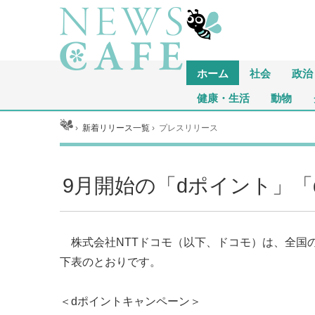
ホーム
社会
政治
健康・生活
動物
ホーム
›
新着リリース一覧
›
プレスリリース
9月開始の「dポイント」
株式会社NTTドコモ（以下、ドコモ）は、全国
下表のとおりです。
＜dポイントキャンペーン＞