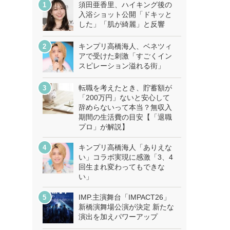
須田亜香里、ハイキング後の
入浴ショット公開「ドキッと
した」「肌が綺麗」と反響
キンプリ高橋海人、ベネツィ
アで受けた刺激「すごくイン
スピレーション溢れる街」
転職を考えたとき、貯蓄額が
「200万円」ないと安心して
辞めらないって本当？無収入
期間の生活費の目安【「退職
プロ」が解説】
キンプリ高橋海人「ありえな
い」コラボ実現に感激「3、4
回生まれ変わってもできな
い」
IMP.主演舞台「IMPACT26」
新橋演舞場公演が決定 新たな
演出を加えパワーアップ