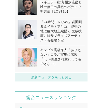
レギュラー出演 横浜流星と
唯一無二の異色のバディで
初共演【LOST10】
「24時間テレビ49」岩田剛
典＆イモトアヤコ、能登の
地に巨大地上絵描く 完成披
露にはサプライズアーティ
ストも登場予定
キンプリ高橋海人「ありえ
ない」コラボ実現に感激
「3、4回生まれ変わっても
できない」
最新ニュースをもっと見る
総合ニュースランキング