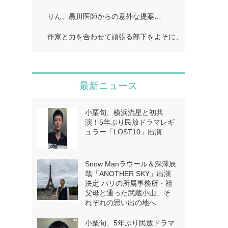
りん、黒川医師からの意外な提案…
作家と力を合わせて頑張る部下をよそに、上司は陰で悪
最新ニュース
小栗旬、横浜流星と初共
演！5年ぶり民放ドラマレギ
ュラー「LOST10」出演
Snow Manラウール＆深澤辰
哉「ANOTHER SKY」出演
決定 パリの所属事務所・祖
父母と通った武蔵小山…そ
れぞれの思い出の地へ
小栗旬、5年ぶり民放ドラマ