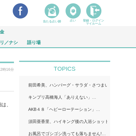
占い
登録・ログイン
当たる占い師
マイルーム
金
リ／ナシ
語り場
TOPICS
12時16分
前田希美、ハンバーグ・サラダ・さつまいものカナッペ
キンプリ高橋海人「ありえない」…
細は、
AKB４８「ヘビーローテーション」…
須田亜香里、ハイキング後の入浴ショット公開「ドキッ
お風呂でゴシゴシ洗っても落ちません!…