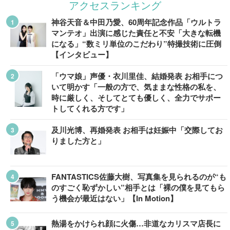
アクセスランキング
神谷天音＆中田乃愛、60周年記念作品「ウルトラ
マンテオ」出演に感じた責任と不安「大きな転機
になる」“数ミリ単位のこだわり”特撮技術に圧倒
【インタビュー】
「ウマ娘」声優・衣川里佳、結婚発表 お相手につ
いて明かす「一般の方で、気ままな性格の私を、
時に厳しく、そしてとても優しく、全力でサポー
トしてくれる方です」
及川光博、再婚発表 お相手は妊娠中「交際してお
りました方と」
FANTASTICS佐藤大樹、写真集を見られるのが“も
のすごく恥ずかしい”相手とは「裸の僕を見てもら
う機会が最近はない」【In Motion】
熱湯をかけられ顔に火傷…非道なカリスマ店長に