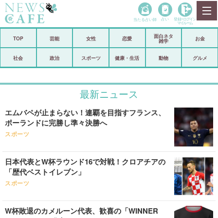
当たる占い師
占い
登録•
ログイン
マイルーム
面白ネタ
ホーム
TOP
芸能
女性
恋愛
お金
雑学
社会
政治
社会
政治
スポーツ
健康・生活
動物
グルメ
経済
海外
最新ニュース
芸能
スポーツ
エムバペが止まらない！連覇を目指すフランス、
恋愛
ビックリ
ポーランドに完勝し準々決勝へ
コメントポスト
アリ／ナシ
スポーツ
リリース
ショップ
日本代表とW杯ラウンド16で対戦！クロアチアの
「歴代ベストイレブン」
登録・ログイン/マイルーム
スポーツ
W杯敗退のカメルーン代表、歓喜の「WINNER