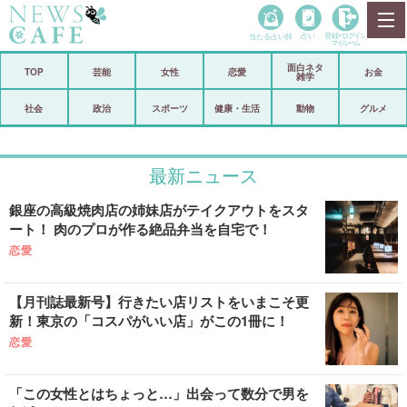
当たる占い師
占い
登録•
ログイン
マイルーム
面白ネタ
ホーム
TOP
芸能
女性
恋愛
お金
雑学
社会
政治
社会
政治
スポーツ
健康・生活
動物
グルメ
経済
海外
最新ニュース
芸能
スポーツ
銀座の高級焼肉店の姉妹店がテイクアウトをスタ
恋愛
ビックリ
ート！ 肉のプロが作る絶品弁当を自宅で！
コメントポスト
アリ／ナシ
恋愛
リリース
ショップ
【月刊誌最新号】行きたい店リストをいまこそ更
新！東京の「コスパがいい店」がこの1冊に！
登録・ログイン/マイルーム
恋愛
「この女性とはちょっと…」出会って数分で男を