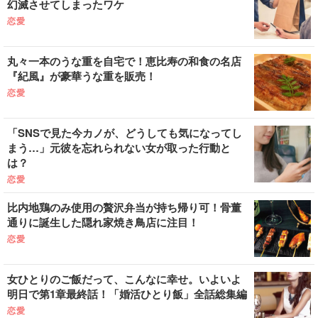
幻滅させてしまったワケ
恋愛
丸々一本のうな重を自宅で！恵比寿の和食の名店
『紀風』が豪華うな重を販売！
恋愛
「SNSで見た今カノが、どうしても気になってし
まう…」元彼を忘れられない女が取った行動と
は？
恋愛
比内地鶏のみ使用の贅沢弁当が持ち帰り可！骨董
通りに誕生した隠れ家焼き鳥店に注目！
恋愛
女ひとりのご飯だって、こんなに幸せ。いよいよ
明日で第1章最終話！「婚活ひとり飯」全話総集編
恋愛