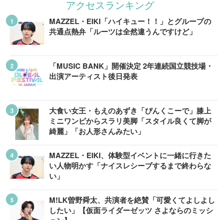
アクセスランキング
MAZZEL・EIKI「ハイキュー！！」とグループの
共通点熱弁「ルーツは全然違うんですけど」
「MUSIC BANK」開催決定 2年連続国立競技場・
出演アーティスト後日発表
大食い女王・もえのあずき「ぴんくこーで」膝上
ミニワンピからスラリ美脚「スタイル良くて脚が
綺麗」「お人形さんみたい」
MAZZEL・EIKI、体験型イベントに一緒に行きた
い人物明かす「ナイスレシーブするまで終わらな
い」
M!LK曽野舜太、共演者を絶賛「可愛くてよしよし
したい」【仮面ライダーゼッツ さよならのミッシ